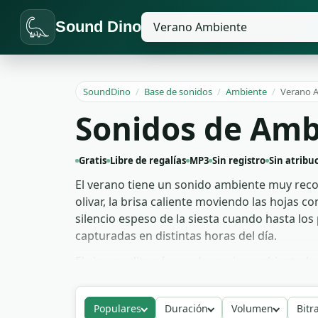
Sound Dino
SoundDino
/
Base de sonidos
/
Ambiente
/
Verano 
Sonidos de Amb
Gratis
Libre de regalías
MP3
Sin registro
Sin atribu
El verano tiene un sonido ambiente muy recon
olivar, la brisa caliente moviendo las hojas c
silencio espeso de la siesta cuando hasta lo
capturadas en distintas horas del día.
El cine mediterráneo y las series ambientadas
atmósfera sin necesidad de música. Documenta
en off. Para un videojuego con escenarios est
Populares
Duración
Volumen
Bitr
derechos, sin registro previo.