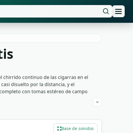
is
chirrido continuo de las cigarras en el
asi disuelto por la distancia, y el
oro completo con tomas estéreo de campo
 paisaje, donde el ambiente sostiene la
sa en hojas como detalle táctil bajo voz
o base en loop. Descarga gratis, libre de
Base de sonidos