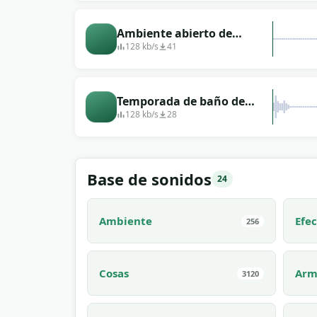
mano, el sonido de la
mano.
Ambiente abierto de
verano
128 kb/s
41
Temporada de baño de
verano
128 kb/s
28
Base de sonidos
24
Ambiente
Efec
256
Cosas
Arm
3120