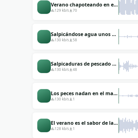
Verano chapoteando en el
lago
129 kb/s
70
Salpicándose agua unos a
otros
130 kb/s
58
Salpicaduras de pescado en
un viaje de pesca
130 kb/s
48
Los peces nadan en el mar
cálido.
130 kb/s
1
El verano es el sabor de la
juventud, el sonido de la
128 kb/s
1
mano, el sonido de la