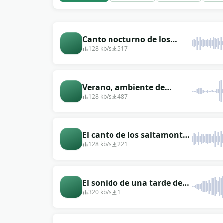
Canto nocturno de los
grillos
128 kb/s
517
Verano, ambiente de
verano.
128 kb/s
487
El canto de los saltamontes
en el bosque nocturno.
128 kb/s
221
El sonido de una tarde de
verano.
320 kb/s
1