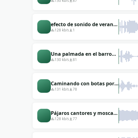
pez saltando a la
130 kb/s
87
superficie.
efecto de sonido de verano
al aire libre
128 kb/s
1
Una palmada en el barro
con el pie mojado
130 kb/s
81
Caminando con botas por
el pantano
131 kb/s
78
Pájaros cantores y moscas
zumbando en verano.
128 kb/s
77