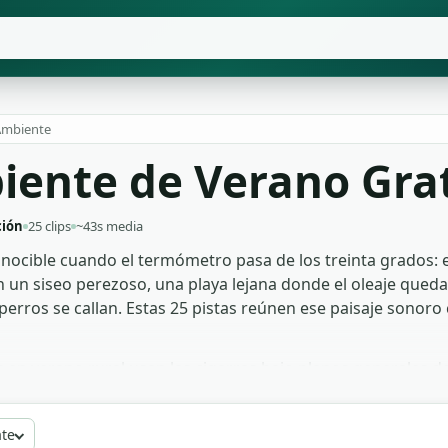
Ambiente
iente de Verano Grat
ción
25 clips
~43s media
ocible cuando el termómetro pasa de los treinta grados: el 
on un siseo perezoso, una playa lejana donde el oleaje queda c
s perros se callan. Estas 25 pistas reúnen ese paisaje son
 en verano rural usan las cigarras bajo planos generales de
les sobre clima o vida en zonas cálidas se apoyan en la bri
ivales o un anuncio veraniego, la playa lejana funciona com
ate