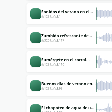
Sonidos del verano en el
pueblo.
128 kb/s
1
Zumbido refrescante de
fondo en una mañana de
320 kb/s
117
verano
Sumérgete en el corral
corriendo
129 kb/s
110
Buenos días de verano en
el pueblo.
128 kb/s
99
El chapoteo de agua de un