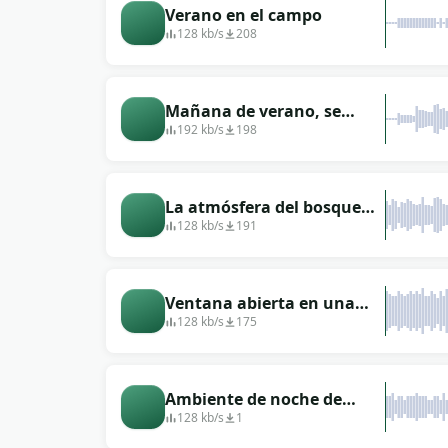
Verano en el campo
128 kb/s
208
Mañana de verano, se
llama un pájaro alegre.
192 kb/s
198
La atmósfera del bosque
nocturno de verano.
128 kb/s
191
Ventana abierta en una
casa de pueblo
128 kb/s
175
Ambiente de noche de
verano
128 kb/s
1