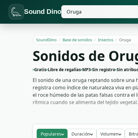
Sound Dino
SoundDino
/
Base de sonidos
/
Insectos
/
Oruga
Sonidos de Oru
Gratis
Libre de regalías
MP3
Sin registro
Sin atribu
El sonido de una oruga reptando sobre una h
registra como índice de naturaleza viva en p
el roce húmedo de las patas falsas contra el 
rítmica cuando se alimenta del tejido vegetal.
Documentales entomológicos y producciones d
necesita textura sonora coherente. Los víde
oruga comiendo. Para diseño de criaturas en 
Populares
Duración
Volumen
Bitr
construyen monstruos mucho más grandes. Ob