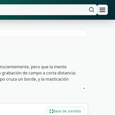
conscientemente, pero que la mente
n grabación de campo a corta distancia:
rpo cruza un borde, y la masticación
-cinematografía, donde el plano íntimo
base humorística sobre animación de
teados varias octavas hacia abajo
Base de sonidos
a de agua.