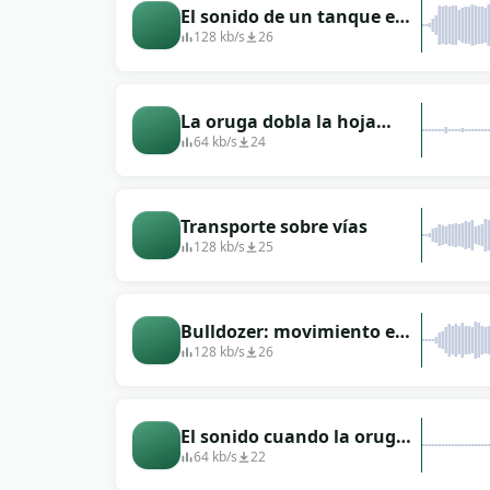
El sonido de un tanque en
movimiento: crujidos y
128 kb/s
26
chirridos de orugas.
La oruga dobla la hoja
entre sus patas.
64 kb/s
24
Transporte sobre vías
128 kb/s
25
Bulldozer: movimiento en
el suelo, orugas gritando
128 kb/s
26
El sonido cuando la oruga
muerde.
64 kb/s
22