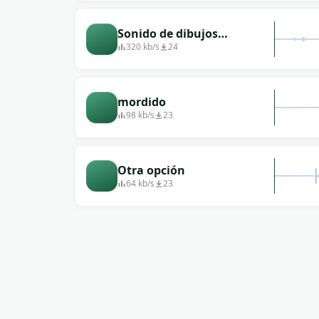
Sonido de dibujos
animados donde se
320 kb/s
24
arrastra la oruga.
mordido
98 kb/s
23
Otra opción
64 kb/s
23