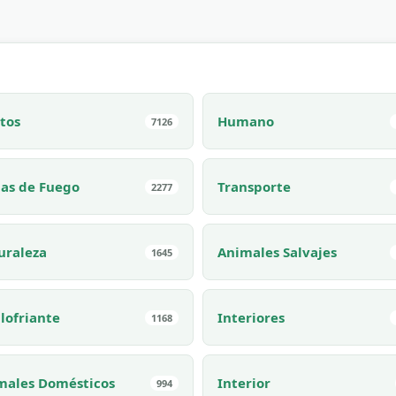
tos
Humano
7126
as de Fuego
Transporte
2277
uraleza
Animales Salvajes
1645
lofriante
Interiores
1168
males Domésticos
Interior
994