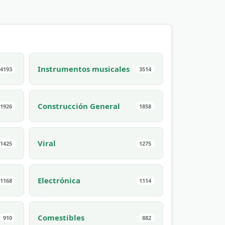
Instrumentos musicales
4193
3514
Construcción General
1926
1858
Viral
1425
1275
Electrónica
1168
1114
Comestibles
910
882