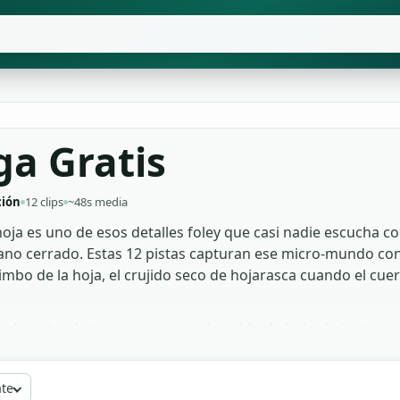
ga Gratis
ción
12 clips
~48s media
oja es uno de esos detalles foley que casi nadie escucha 
lano cerrado. Estas 12 pistas capturan ese micro-mundo co
limbo de la hoja, el crujido seco de hojarasca cuando el cue
e naturaleza se apoyan en el crujido de hojas bajo macro
os infantiles educativos usan el sonido masticatorio como 
videojuegos de horror cósmico, los mismos clips pitch-shif
ate
tén el paquete entero gratis, libre de derechos, sin marc