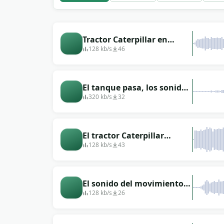
Tractor Caterpillar en
movimiento
128 kb/s
46
El tanque pasa, los sonidos
de las orugas.
320 kb/s
32
El tractor Caterpillar
empuja a través del suelo
128 kb/s
43
El sonido del movimiento
del tanque con el batir de
128 kb/s
26
las orugas.