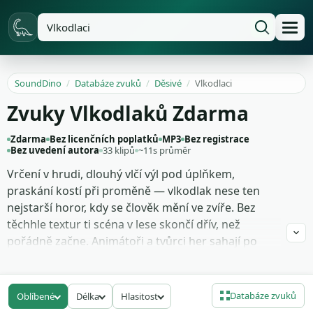
SoundDino
/
Databáze zvuků
/
Děsivé
/
Vlkodlaci
Zvuky Vlkodlaků Zdarma
Zdarma
Bez licenčních poplatků
MP3
Bez registrace
Bez uvedení autora
33 klipů
~11s průměr
Vrčení v hrudi, dlouhý vlčí výl pod úplňkem,
praskání kostí při proměně — vlkodlak nese ten
nejstarší horor, kdy se člověk mění ve zvíře. Bez
těchhle textur ti scéna v lese skončí dřív, než
pořádně začne. Animátoři a tvůrci her sahají po
těchhle stopách, když potřebují obludu znít
opravdově, ne karikaturně. Hodí se to do hororu,
fantasy trailerů i podcastových creepypast.
Databáze zvuků
Oblíbené
Délka
Hlasitost