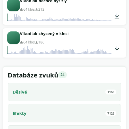
Vlkodlak nechce být zlý
64 kb/s
213
00:04
Vlkodlak chycený v kleci
64 kb/s
186
00:04
Databáze zvuků
24
Děsivé
1168
Efekty
7126