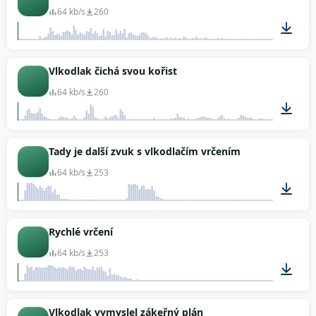
64 kb/s
260
00:04
Vlkodlak čichá svou kořist
64 kb/s
260
00:08
Tady je další zvuk s vlkodlačím vrčením
64 kb/s
253
00:10
Rychlé vrčení
64 kb/s
253
00:03
Vlkodlak vymyslel zákeřný plán