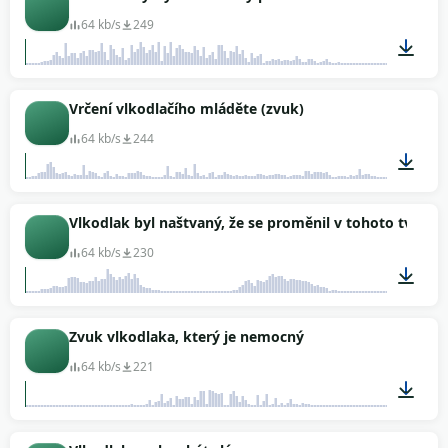
64 kb/s
249
00:02
Vrčení vlkodlačího mláděte (zvuk)
64 kb/s
244
00:07
Vlkodlak byl naštvaný, že se proměnil v tohoto tvora.
64 kb/s
230
00:03
Zvuk vlkodlaka, který je nemocný
64 kb/s
221
00:01