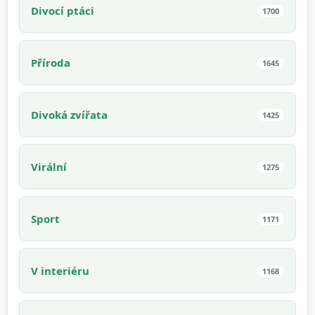
Divocí ptáci
1700
Příroda
1645
Divoká zvířata
1425
Virální
1275
Sport
1171
V interiéru
1168