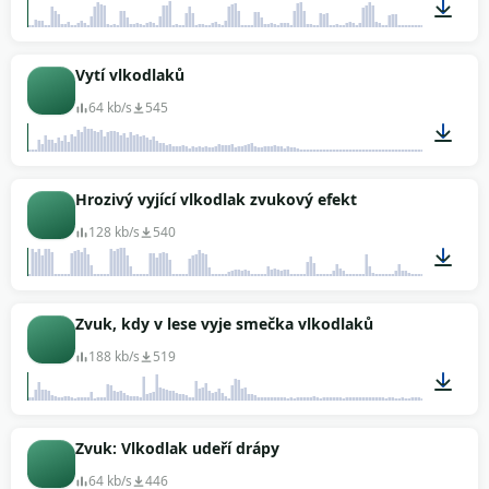
01:01
Vytí vlkodlaků
64 kb/s
545
00:04
Hrozivý vyjící vlkodlak zvukový efekt
128 kb/s
540
00:51
Zvuk, kdy v lese vyje smečka vlkodlaků
188 kb/s
519
01:06
Zvuk: Vlkodlak udeří drápy
64 kb/s
446