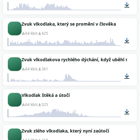
00:04
Zvuk vlkodlaka, který se promění v člověka
64 kb/s
425
00:06
Zvuk vlkodlakova rychlého dýchání, když uběhl na del
64 kb/s
361
00:12
Vlkodlak štěká a útočí
64 kb/s
325
00:04
Zvuk zlého vlkodlaka, který nyní zaútočí