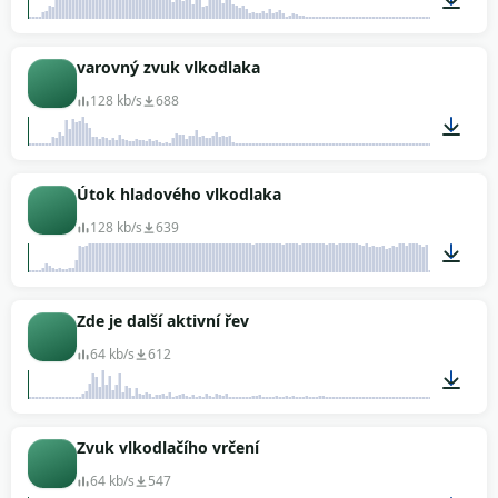
00:05
varovný zvuk vlkodlaka
128 kb/s
688
00:08
Útok hladového vlkodlaka
128 kb/s
639
00:02
Zde je další aktivní řev
64 kb/s
612
00:02
Zvuk vlkodlačího vrčení
64 kb/s
547