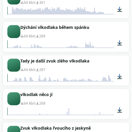
64 kb/s
301
00:15
Dýchání vlkodlaka během spánku
64 kb/s
289
00:09
Tady je další zvuk zlého vlkodlaka
64 kb/s
287
00:30
vlkodlak něco jí
64 kb/s
268
00:04
Zvuk vlkodlaka řvoucího z jeskyně