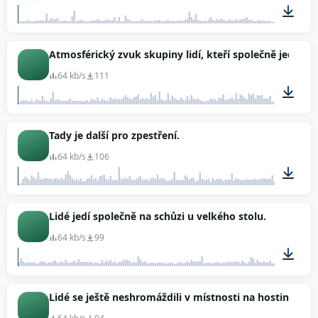
02:00
Atmosférický zvuk skupiny lidí, kteří společně jedí u s
64 kb/s
111
02:04
Tady je další pro zpestření.
64 kb/s
106
03:01
Lidé jedí společně na schůzi u velkého stolu.
64 kb/s
99
01:21
Lidé se ještě neshromáždili v místnosti na hostinu