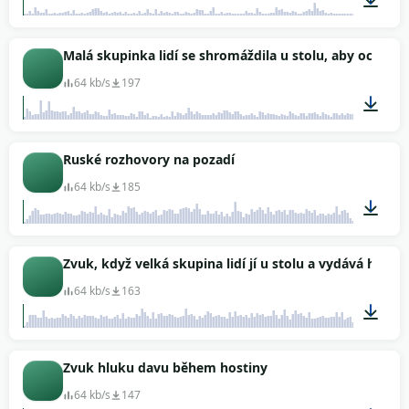
01:04
Malá skupinka lidí se shromáždila u stolu, aby ochutn
64 kb/s
197
02:15
Ruské rozhovory na pozadí
64 kb/s
185
03:00
Zvuk, když velká skupina lidí jí u stolu a vydává hluk (
64 kb/s
163
03:00
Zvuk hluku davu během hostiny
64 kb/s
147