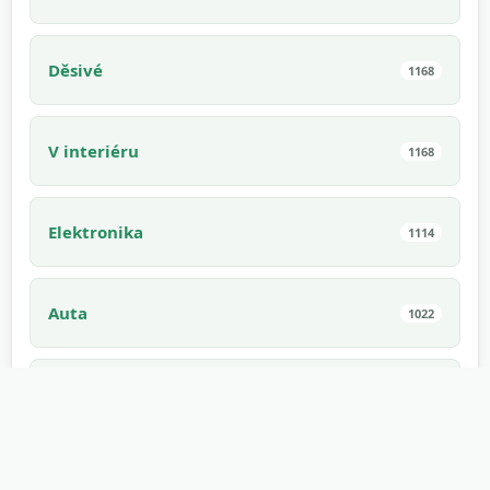
Děsivé
1168
V interiéru
1168
Elektronika
1114
Auta
1022
Chovaná zvířata
994
Interiér
910