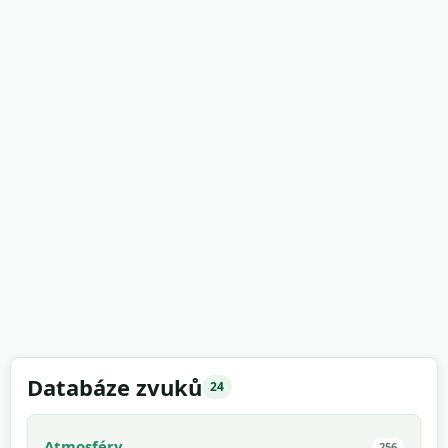
Databáze zvuků
24
Atmosféry
256