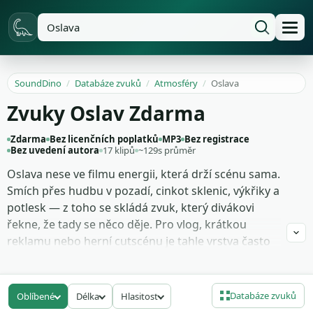
SoundDino
/
Databáze zvuků
/
Atmosféry
/
Oslava
Zvuky Oslav Zdarma
Zdarma
Bez licenčních poplatků
MP3
Bez registrace
Bez uvedení autora
17 klipů
~129s průměr
Oslava nese ve filmu energii, která drží scénu sama.
Smích přes hudbu v pozadí, cinkot sklenic, výkřiky a
potlesk — z toho se skládá zvuk, který divákovi
řekne, že tady se něco děje. Pro vlog, krátkou
reklamu nebo herní cutscénu je tahle vrstva často
důležitější než dialog. Funguje i jako ambient pod
voiceoverem, kde potřebuješ pocit přítomnosti lidí.
Databáze zvuků
Oblíbené
Délka
Hlasitost
Materiál zachycuje davovou dynamiku v různých