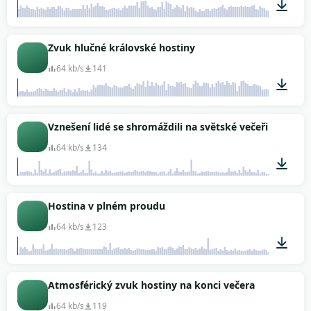
01:08
Zvuk hlučné královské hostiny
64 kb/s
141
03:37
Vznešení lidé se shromáždili na světské večeři
64 kb/s
134
03:29
Hostina v plném proudu
64 kb/s
123
03:24
Atmosférický zvuk hostiny na konci večera
64 kb/s
119