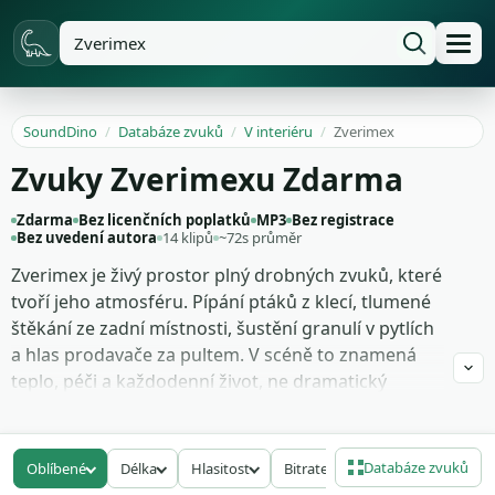
SoundDino
/
Databáze zvuků
/
V interiéru
/
Zverimex
Zvuky Zverimexu Zdarma
Zdarma
Bez licenčních poplatků
MP3
Bez registrace
Bez uvedení autora
14 klipů
~72s průměr
Zverimex je živý prostor plný drobných zvuků, které
tvoří jeho atmosféru. Pípání ptáků z klecí, tlumené
štěkání ze zadní místnosti, šustění granulí v pytlích
a hlas prodavače za pultem. V scéně to znamená
teplo, péči a každodenní život, ne dramatický
signál. Použij to jako pozadí ve vlogu o adopci
mazlíčka, v krátkém filmu nebo v podcastu o
chovatelství.
Databáze zvuků
Oblíbené
Délka
Hlasitost
Bitrate