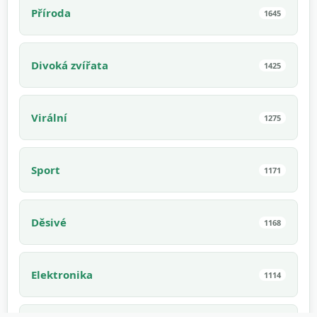
Příroda
1645
Divoká zvířata
1425
Virální
1275
Sport
1171
Děsivé
1168
Elektronika
1114