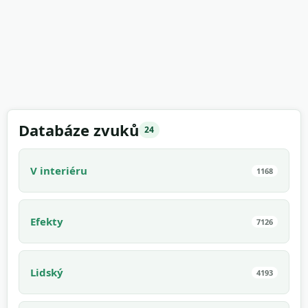
Databáze zvuků
24
V interiéru
1168
Efekty
7126
Lidský
4193