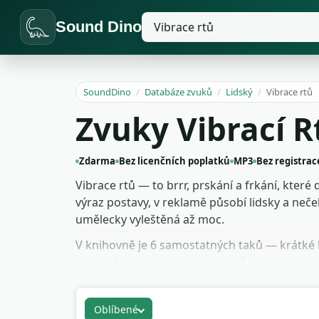
Sound Dino
SoundDino
/
Databáze zvuků
/
Lidský
/
Vibrace rtů
Zvuky Vibrací 
Zdarma
Bez licenčních poplatků
MP3
Bez registrac
Vibrace rtů — to brrr, prskání a frkání, které
výraz postavy, v reklamě působí lidsky a neč
umělecky vyleštěná až moc.
V knihovně je 6 samostatných taků — krátké 
postavám, do reklamních spotů, k sound des
poplatků a bez uvedení autora, hoď do proje
Oblíbené