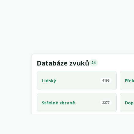
Databáze zvuků
24
Lidský
Efe
4193
Střelné zbraně
Dop
2277
Příroda
Div
1645