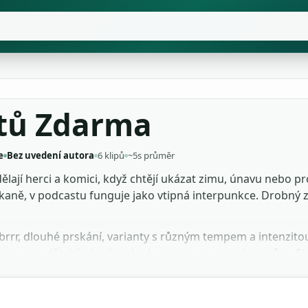
Rtů Zdarma
e
Bez uvedení autora
6 klipů
~5s průměr
 dělají herci a komici, když chtějí ukázat zimu, únavu nebo p
ekaně, v podcastu funguje jako vtipná interpunkce. Drobný z
brrr, dlouhé prskání, varianty s různým tempem a intenzito
ignu pro dětský obsah nebo k voice-over experimentům. St
ktu a otestuj, kam to scénu posune.