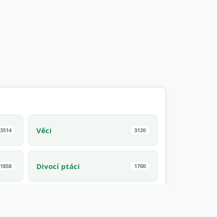
Věci
3514
3120
Divocí ptáci
1858
1700
Sport
1275
1171