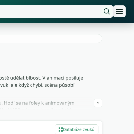
rostě udělat blbost. V animaci posiluje
vuk, ale když chybí, scéna působí
u. Hodí se na foley k animovaným
áhni MP3 zdarma, bez licenčních
Databáze zvuků