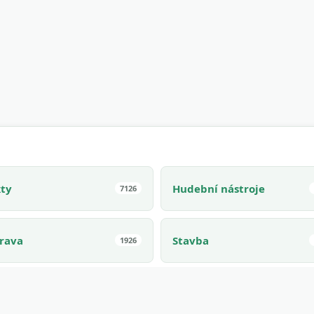
kty
Hudební nástroje
7126
rava
Stavba
1926
oká zvířata
Virální
1425