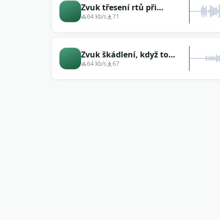
Zvuk třesení rtů při
foukání vzduchu
64 kb/s
71
Zvuk škádlení, když to
děláš rty
64 kb/s
67