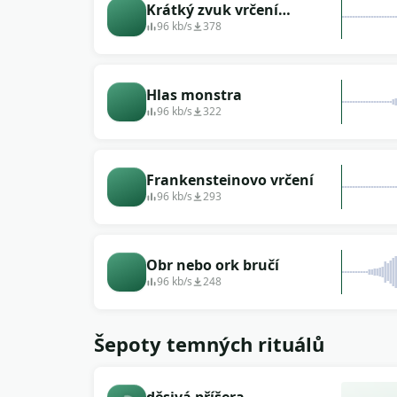
Krátký zvuk vrčení
monstra
96 kb/s
378
Hlas monstra
96 kb/s
322
Frankensteinovo vrčení
96 kb/s
293
Obr nebo ork bručí
96 kb/s
248
Šepoty temných rituálů