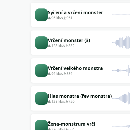
Syčení a vrčení monster
96 kb/s
961
Vrčení monster (3)
128 kb/s
882
Vrčení velkého monstra
96 kb/s
836
Hlas monstra (řev monstra)
128 kb/s
720
Žena-monstrum vrčí
320 kb/s
604