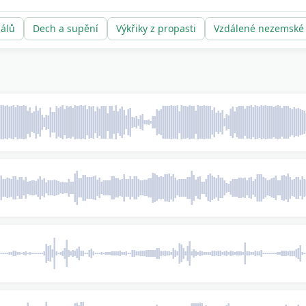
uálů
Dech a supění
Výkřiky z propasti
Vzdálené nezemské 