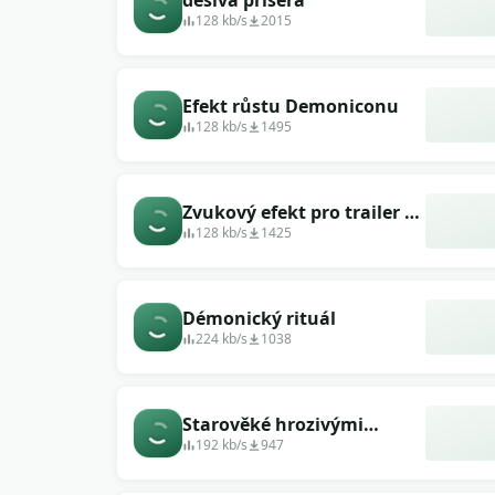
děsivá příšera
128 kb/s
2015
Efekt růstu Demoniconu
128 kb/s
1495
Zvukový efekt pro trailer k
filmu &quot;Démon&quot;
128 kb/s
1425
Démonický rituál
224 kb/s
1038
Starověké hrozivými
zvukovými efekty monster
192 kb/s
947