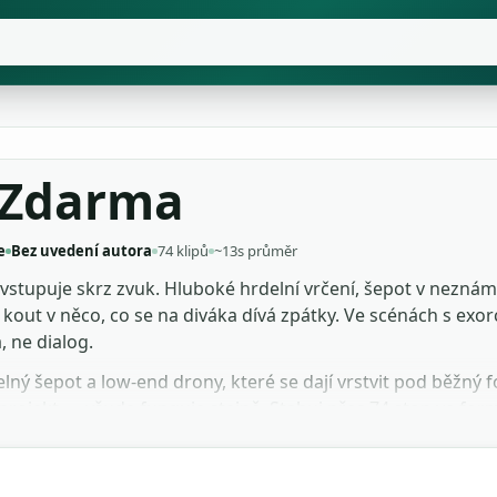
 Zdarma
e
Bez uvedení autora
74 klipů
~13s průměr
stupuje skrz zvuk. Hluboké hrdelní vrčení, šepot v neznámé
ný kout v něco, co se na diváka dívá zpátky. Ve scénách s
, ne dialog.
ný šepot a low-end drony, které se dají vrstvit pod běžný fo
e projekt — všude funguje stejně. Stahuj přes 74 stop ve f
, zpomal, přidej reverb a máš vlastní démonický stem během