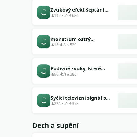
Zvukový efekt šeptání
pomeranského monstra
192 kb/s
686
monstrum ostrý
strašidelný tlumený
16 kb/s
529
Podivné zvuky, které
démon vydává
96 kb/s
386
Syčící televizní signál s
démonickým hlasem
224 kb/s
378
Dech a supění