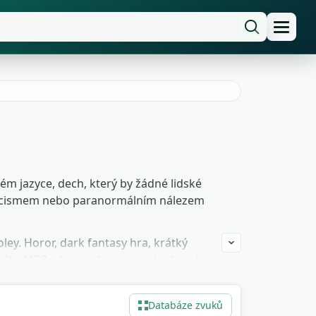
m jazyce, dech, který by žádné lidské
 exorcismem nebo paranormálním nálezem
ley. Horor, dark fantasy hra, krátký
ormátu MP3 zdarma, bez autorských práv a
 pár minut.
Databáze zvuků