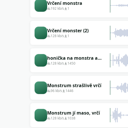
Vrčení monstra
192 kb/s
1
Vrčení monster (2)
128 kb/s
1
honička na monstra a
zajetí oběti
128 kb/s
1450
Monstrum strašlivě vrčí
96 kb/s
1446
Monstrum jí maso, vrčí
128 kb/s
1038