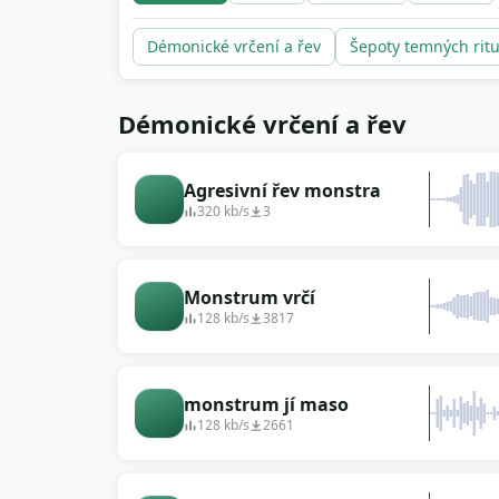
Démonické vrčení a řev
Šepoty temných rit
Démonické vrčení a řev
Agresivní řev monstra
320 kb/s
3
Monstrum vrčí
128 kb/s
3817
monstrum jí maso
128 kb/s
2661