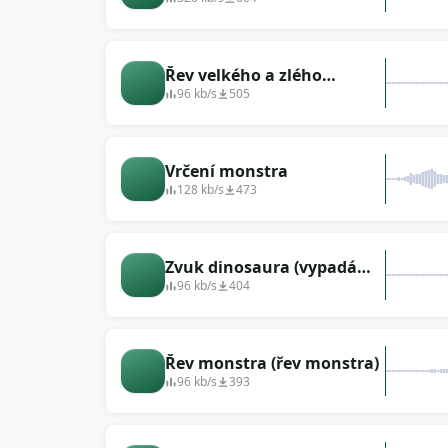
Řev velkého a zlého
mutanta
96 kb/s
505
Vrčení monstra
128 kb/s
473
Zvuk dinosaura (vypadá
jako velký tvor)
96 kb/s
404
Řev monstra (řev monstra)
96 kb/s
393