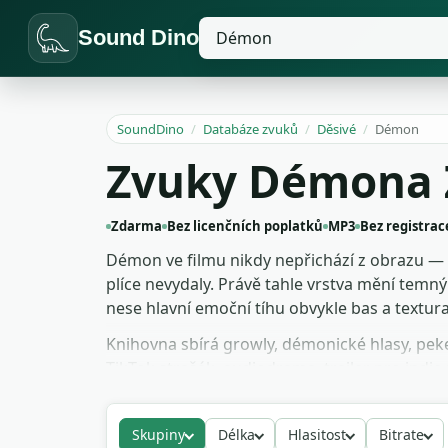
Sound Dino
SoundDino
/
Databáze zvuků
/
Děsivé
/
Démon
Zvuky Démona
Zdarma
Bez licenčních poplatků
MP3
Bez registrac
Démon ve filmu nikdy nepřichází z obrazu — v
plíce nevydaly. Právě tahle vrstva mění tem
nese hlavní emoční tíhu obvykle bas a textura
Knihovna sbírá growly, démonické hlasy, pekel
TikTok strašák, audiodrama, trailer pro indi
bez nutnosti uvádět autora. Pusť si je v DAW
Skupiny
Délka
Hlasitost
Bitrate