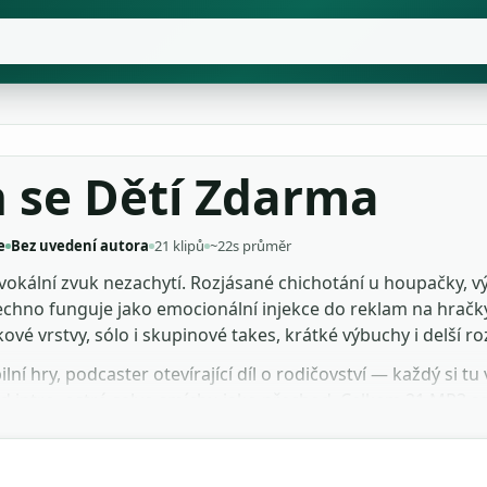
h se Dětí Zdarma
e
Bez uvedení autora
21 klipů
~22s průměr
 vokální zvuk nezachytí. Rozjásané chichotání u houpačky, v
chno funguje jako emocionální injekce do reklam na hračky
ové vrstvy, sólo i skupinové takes, krátké výbuchy i delší r
lní hry, podcaster otevírající díl o rodičovství — každý si 
 intro, ostré salvo smíchu jako přechod. Celkem 21 MP3 
 pitch-shift bez ztráty přirozenosti. Žádné nahrávky ve stu