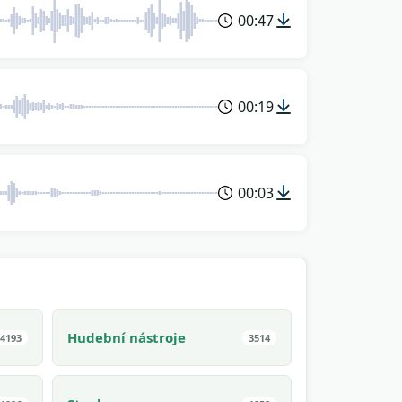
00:47
00:19
00:03
Hudební nástroje
4193
3514