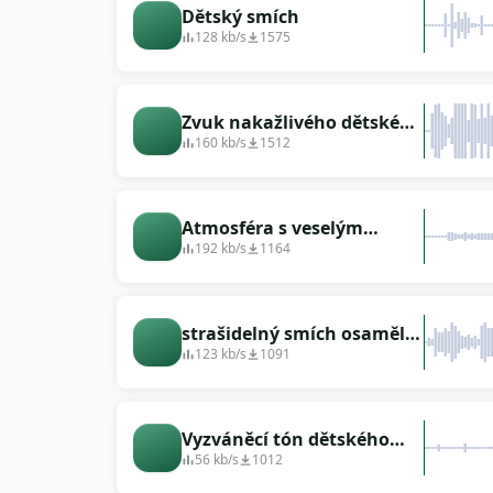
Dětský smích
128 kb/s
1575
Zvuk nakažlivého dětského
smíchu
160 kb/s
1512
Atmosféra s veselým
smíchem
192 kb/s
1164
strašidelný smích osamělé
dítě ve vesmíru
123 kb/s
1091
Vyzváněcí tón dětského
smíchu
56 kb/s
1012