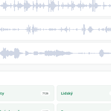
kty
Lidský
7126