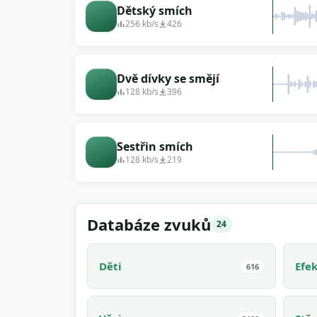
Dětský smích
256 kb/s
426
Dvě dívky se smějí
128 kb/s
396
Sestřin smích
128 kb/s
219
Databáze zvuků
24
Děti
Efe
616