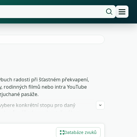
ýbuch radosti při šťastném překvapení,
, rodinných filmů nebo intra YouTube
ozjuchané pasáže.
tu vybere konkrétní stopu pro daný
souborů máš zdarma ke stažení bez
diu s plastovým rezonancí.
Databáze zvuků