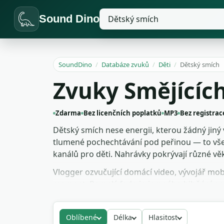
Sound Dino
SoundDino
/
Databáze zvuků
/
Děti
/
Dětský smích
Zvuky Smějícíc
Zdarma
Bez licenčních poplatků
MP3
Bez registrac
Dětský smích nese energii, kterou žádný jiný
tlumené pochechtávání pod peřinou — to vše
kanálů pro děti. Nahrávky pokrývají různé věk
Vlogger ozvučující domácí video, vývojář mobi
moment. Pomalý fade-in jemného hihňání pod
licenčních poplatků a stopy snesou kompresi i
Oblíbené
Délka
Hlasitost