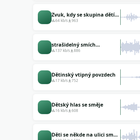
Zvuk, kdy se skupina dětí
směje (školáci)
64 kb/s
963
strašidelný smích
jednotlivý dětský kreslený
137 kb/s
886
film
Dětinský vtipný povzdech
17 kb/s
752
Dětský hlas se směje
16 kb/s
608
Děti se někde na ulici smějí