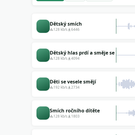
Dětský smích
128 kb/s
6446
Dětský hlas prdí a směje se
128 kb/s
4094
Děti se vesele smějí
192 kb/s
2734
Smích ročního dítěte
128 kb/s
1803