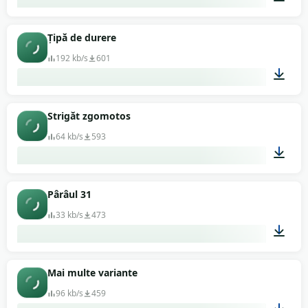
00:02
Țipă de durere
192 kb/s
601
00:16
Strigăt zgomotos
64 kb/s
593
00:03
Pârâul 31
33 kb/s
473
00:03
Mai multe variante
96 kb/s
459