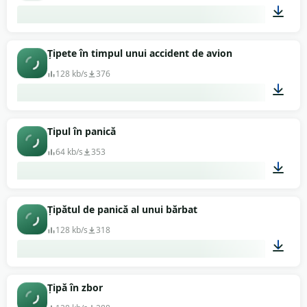
00:56
Țipete în timpul unui accident de avion
128 kb/s
376
00:57
Tipul în panică
64 kb/s
353
00:03
Țipătul de panică al unui bărbat
128 kb/s
318
00:20
Țipă în zbor