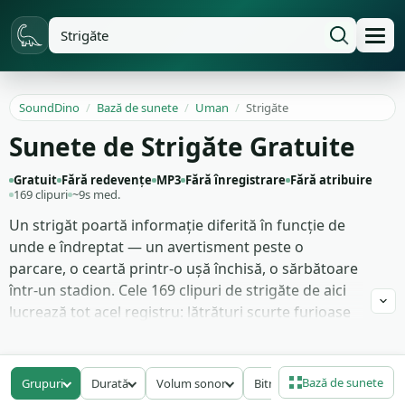
SoundDino
/
Bază de sunete
/
Uman
/
Strigăte
Sunete de Strigăte Gratuite
Gratuit
Fără redevențe
MP3
Fără înregistrare
Fără atribuire
169 clipuri
~9s med.
Un strigăt poartă informație diferită în funcție de
unde e îndreptat — un avertisment peste o
parcare, o ceartă printr-o ușă închisă, o sărbătoare
într-un stadion. Cele 169 clipuri de strigăte de aici
lucrează tot acel registru: lătrături scurte furioase
de la o singură voce masculină, strigăte feminine
stratificate în panică, o mulțime de voci urcând
deodată pentru un moment de aniversare sau gol
Bază de sunete
Grupuri
Durată
Volum sonor
Bitrate
și răcnetele mai lungi prelungite ale cuiva chemând