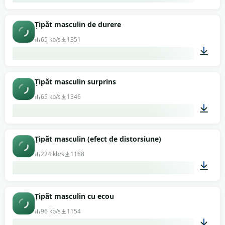
00:08
Țipăt masculin de durere
65 kb/s
1351
00:02
Țipăt masculin surprins
65 kb/s
1346
00:02
Țipăt masculin (efect de distorsiune)
224 kb/s
1188
00:13
Țipăt masculin cu ecou
96 kb/s
1154