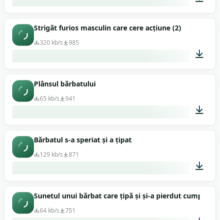
00:06
Strigăt furios masculin care cere acțiune (2)
320 kb/s
985
00:08
Plânsul bărbatului
65 kb/s
941
00:02
Bărbatul s-a speriat și a țipat
129 kb/s
871
00:02
Sunetul unui bărbat care țipă și și-a pierdut cumpătul
64 kb/s
751