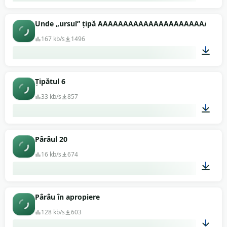
00:05
Unde „ursul” țipă AAAAAAAAAAAAAAAAAAAAAAAA
167 kb/s
1496
00:13
Țipătul 6
33 kb/s
857
00:01
Pârâul 20
16 kb/s
674
00:03
Pârâu în apropiere
128 kb/s
603