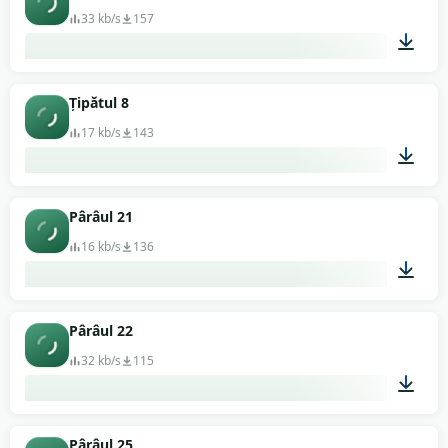
33 kb/s
157
00:02
Țipătul 8
17 kb/s
143
00:01
Pârâul 21
16 kb/s
136
00:03
Pârâul 22
32 kb/s
115
00:05
Pârâul 25