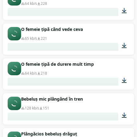
64 kb/s
228
00:06
O femeie țipă când vede ceva
65 kb/s
221
00:02
O femeie țipă de durere mult timp
64 kb/s
218
00:08
Bebeluș mic plângând în tren
128 kb/s
151
02:10
Plângăcios bebeluș drăguț