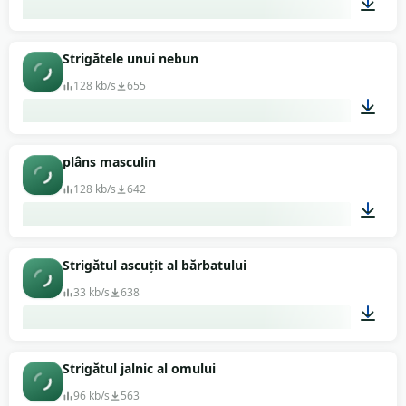
00:04
Strigătele unui nebun
128 kb/s
655
00:24
plâns masculin
128 kb/s
642
00:05
Strigătul ascuțit al bărbatului
33 kb/s
638
00:01
Strigătul jalnic al omului
96 kb/s
563