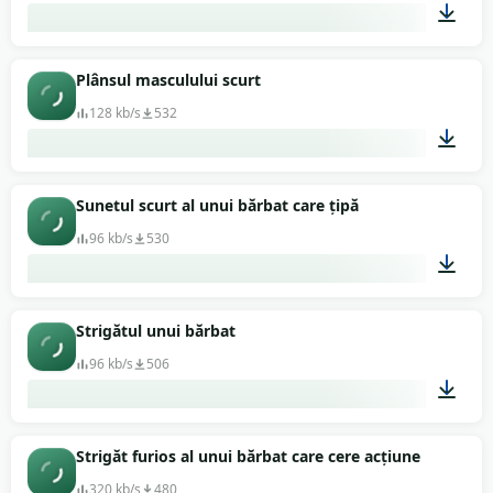
00:02
Plânsul masculului scurt
128 kb/s
532
00:01
Sunetul scurt al unui bărbat care țipă
96 kb/s
530
00:02
Strigătul unui bărbat
96 kb/s
506
00:12
Strigăt furios al unui bărbat care cere acțiune
320 kb/s
480