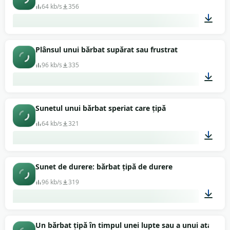
64 kb/s
356
00:04
Plânsul unui bărbat supărat sau frustrat
96 kb/s
335
00:02
Sunetul unui bărbat speriat care țipă
64 kb/s
321
00:02
Sunet de durere: bărbat țipă de durere
96 kb/s
319
00:15
Un bărbat țipă în timpul unei lupte sau a unui atac