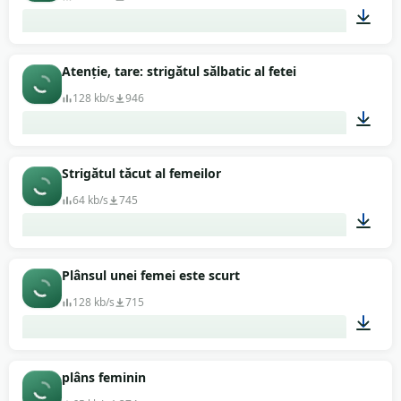
00:19
Atenție, tare: strigătul sălbatic al fetei
128 kb/s
946
00:10
Strigătul tăcut al femeilor
64 kb/s
745
00:03
Plânsul unei femei este scurt
128 kb/s
715
00:01
plâns feminin