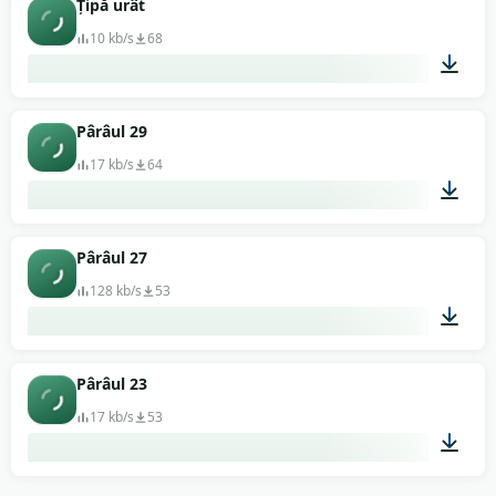
Țipă urât
10 kb/s
68
00:01
Pârâul 29
17 kb/s
64
00:02
Pârâul 27
128 kb/s
53
00:06
Pârâul 23
17 kb/s
53