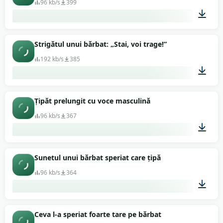
96 kb/s
399
00:01
Strigătul unui bărbat: „Stai, voi trage!”
192 kb/s
385
00:06
Țipăt prelungit cu voce masculină
96 kb/s
367
00:06
Sunetul unui bărbat speriat care țipă
96 kb/s
364
00:23
Ceva l-a speriat foarte tare pe bărbat