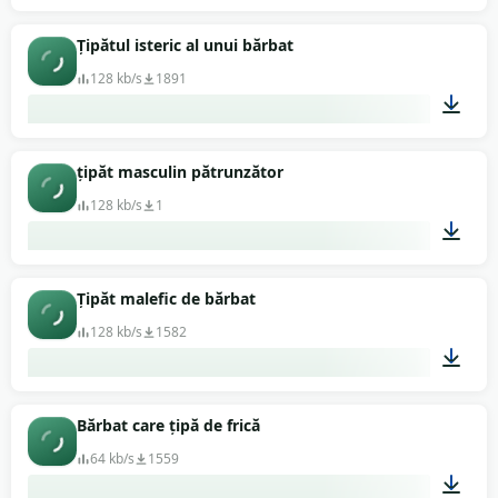
00:08
Țipătul isteric al unui bărbat
128 kb/s
1891
00:07
țipăt masculin pătrunzător
128 kb/s
1
00:10
Țipăt malefic de bărbat
128 kb/s
1582
00:03
Bărbat care țipă de frică
64 kb/s
1559