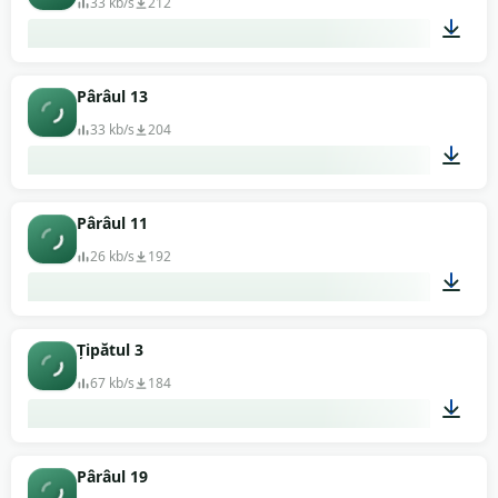
33 kb/s
212
00:03
Pârâul 13
33 kb/s
204
00:02
Pârâul 11
26 kb/s
192
00:01
Țipătul 3
67 kb/s
184
00:01
Pârâul 19