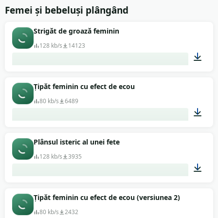
00:02
Femei și bebeluși plângând
Strigăt de groază feminin
128 kb/s
14123
00:07
Țipăt feminin cu efect de ecou
80 kb/s
6489
00:09
Plânsul isteric al unei fete
128 kb/s
3935
00:02
Țipăt feminin cu efect de ecou (versiunea 2)
80 kb/s
2432