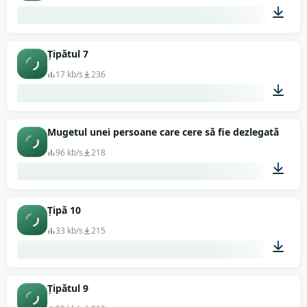
00:02
Țipătul 7
17 kb/s
236
00:01
Mugetul unei persoane care cere să fie dezlegată (gura
96 kb/s
218
00:14
Țipă 10
33 kb/s
215
00:01
Țipătul 9