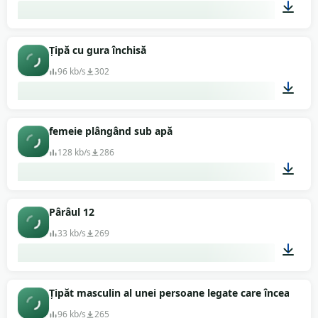
00:34
Țipă cu gura închisă
96 kb/s
302
00:14
femeie plângând sub apă
128 kb/s
286
00:02
Pârâul 12
33 kb/s
269
00:02
Țipăt masculin al unei persoane legate care încearcă s
96 kb/s
265