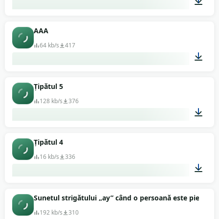
00:15
AAA
64 kb/s
417
00:02
Țipătul 5
128 kb/s
376
00:02
Țipătul 4
16 kb/s
336
00:02
Sunetul strigătului „ay” când o persoană este pierdută
192 kb/s
310