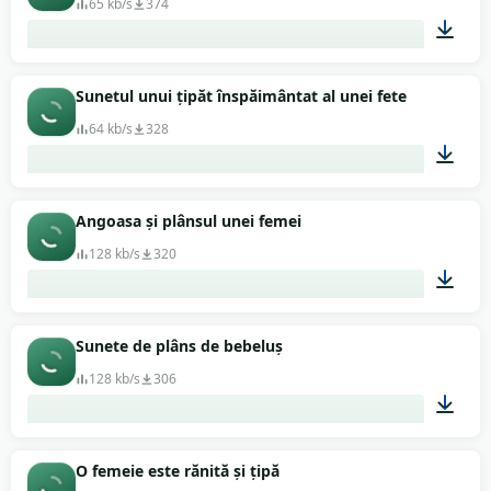
65 kb/s
374
00:02
Sunetul unui țipăt înspăimântat al unei fete
64 kb/s
328
00:08
Angoasa și plânsul unei femei
128 kb/s
320
00:24
Sunete de plâns de bebeluș
128 kb/s
306
01:13
O femeie este rănită și țipă