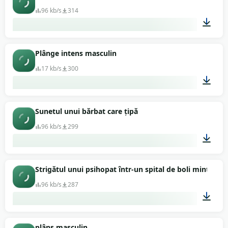
96 kb/s
314
00:18
Plânge intens masculin
17 kb/s
300
00:01
Sunetul unui bărbat care țipă
96 kb/s
299
00:02
Strigătul unui psihopat într-un spital de boli mintale
96 kb/s
287
00:05
plâns masculin