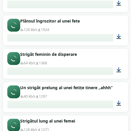
00:07
Plânsul îngrozitor al unei fete
128 kb/s
1924
00:05
Strigăt feminin de disperare
64 kb/s
1368
00:03
Un strigăt prelung al unei fetițe tinere „ahhh”
40 kb/s
1297
00:13
Strigătul lung al unei femei
128 kb/s
1271