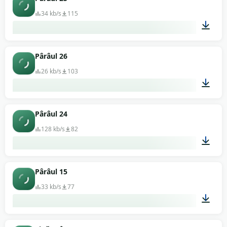
34 kb/s
115
00:01
Pârâul 26
26 kb/s
103
00:05
Pârâul 24
128 kb/s
82
00:04
Pârâul 15
33 kb/s
77
00:02