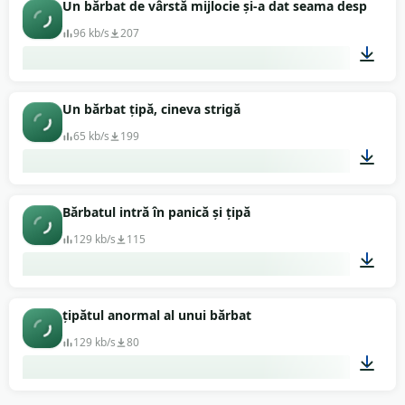
00:03
Un bărbat de vârstă mijlocie și-a dat seama despre ce 
96 kb/s
207
00:02
Un bărbat țipă, cineva strigă
65 kb/s
199
00:03
Bărbatul intră în panică și țipă
129 kb/s
115
00:02
țipătul anormal al unui bărbat
129 kb/s
80