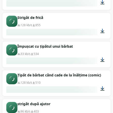
00:34
Strigăt de frică
128 kb/s
855
00:01
Împușcat cu țipătul unui bărbat
33 kb/s
534
00:02
Țipăt de bărbat când cade de la înălțime (comic)
128 kb/s
510
00:13
strigăt după ajutor
96 kb/s
403