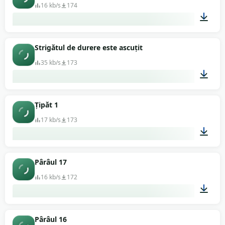
16 kb/s
174
00:03
Strigătul de durere este ascuțit
35 kb/s
173
00:01
Țipăt 1
17 kb/s
173
00:01
Pârâul 17
16 kb/s
172
00:03
Pârâul 16