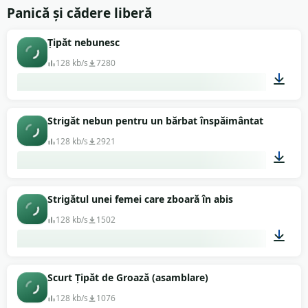
00:01
Panică și cădere liberă
Țipăt nebunesc
128 kb/s
7280
00:05
Strigăt nebun pentru un bărbat înspăimântat
128 kb/s
2921
00:04
Strigătul unei femei care zboară în abis
128 kb/s
1502
00:14
Scurt Țipăt de Groază (asamblare)
128 kb/s
1076