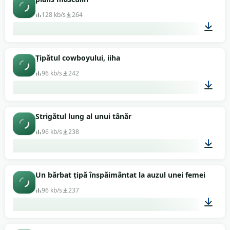
128 kb/s
264
00:08
Țipătul cowboyului, iiha
96 kb/s
242
00:23
Strigătul lung al unui tânăr
96 kb/s
238
00:12
Un bărbat țipă înspăimântat la auzul unei femei
96 kb/s
237