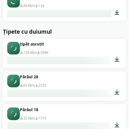
34 kb/s
124
00:01
Țipete cu duiumul
țipăt ascuțit
128 kb/s
3496
00:02
Pârâul 28
65 kb/s
2335
00:01
Pârâul 18
32 kb/s
1775