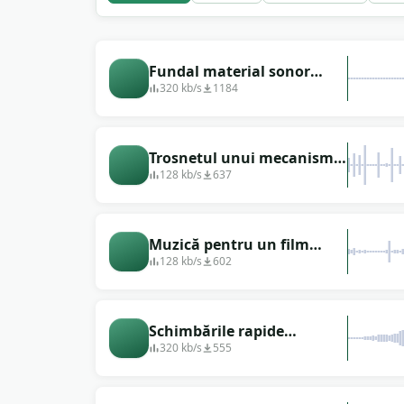
psihedelice nu sunt aici, dar audio-ul e - desc
Fundal material sonor
misterios, ritm magic
320 kb/s
1184
psihedelic
Trosnetul unui mecanism
de rană
128 kb/s
637
Muzică pentru un film
psihologic
128 kb/s
602
Schimbările rapide
psihedelice lovesc puternic
320 kb/s
555
efectele sonore