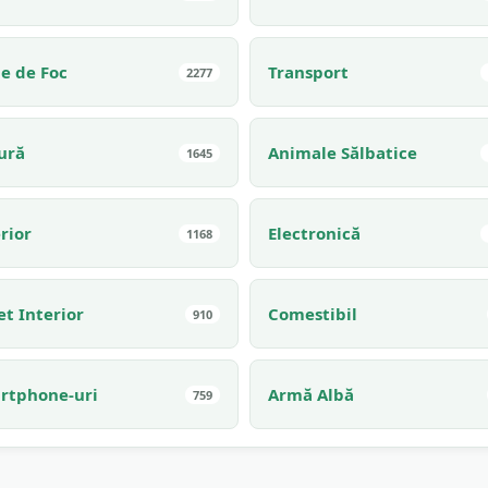
e de Foc
Transport
2277
ură
Animale Sălbatice
1645
rior
Electronică
1168
t Interior
Comestibil
910
rtphone-uri
Armă Albă
759