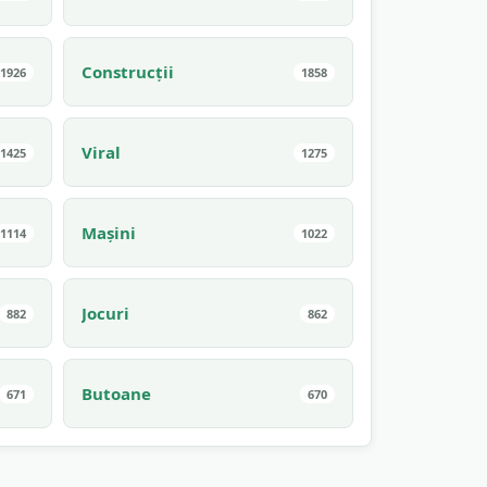
Construcții
1926
1858
Viral
1425
1275
Mașini
1114
1022
Jocuri
882
862
Butoane
671
670