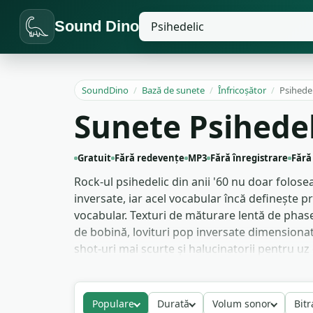
Sound Dino
SoundDino
/
Bază de sunete
/
Înfricoșător
/
Psihedel
Sunete Psihedel
Gratuit
Fără redevențe
MP3
Fără înregistrare
Fără
Rock-ul psihedelic din anii '60 nu doar folose
inversate, iar acel vocabular încă definește p
vocabular. Texturi de măturare lentă de phase
de bobină, lovituri pop inversate dimensionat
shot-uri mai scurte și halucinatorii pentru uz
Munca de film cu scene de trip apelează la ma
percepție alterată într-un singur sunet. Prod
Populare
Durată
Volum sonor
Bitr
de tranziție. Editorii de trailere apelează la 