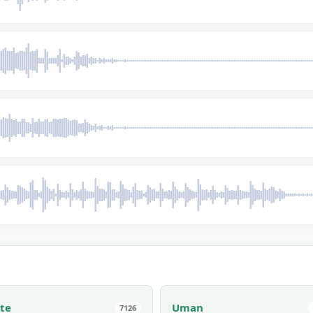
cte
Uman
7126