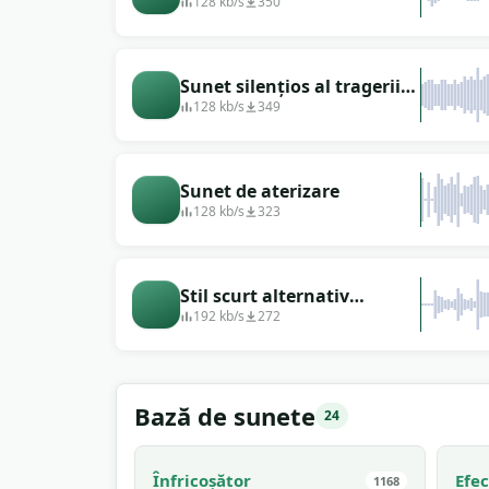
128 kb/s
350
Sunet silențios al tragerii
armelor laser
128 kb/s
349
Sunet de aterizare
128 kb/s
323
Stil scurt alternativ
electronic japonez
192 kb/s
272
psihedelic
Bază de sunete
24
Înfricoșător
Efe
1168