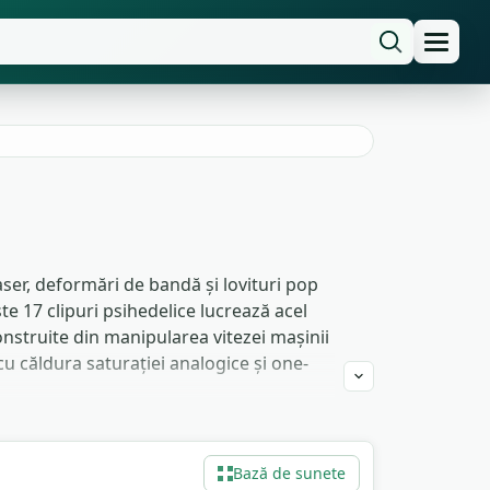
aser, deformări de bandă și lovituri pop
te 17 clipuri psihedelice lucrează acel
nstruite din manipularea vitezei mașinii
u căldura saturației analogice și one-
rile poartă epoca și senzația de
ntionează loviturile inversate ca accente
Bază de sunete
țe de film stilizate. Imaginile