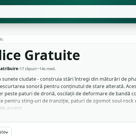
ic
ice Gratuite
 atribuire
17 clipuri
~14s med.
a sunete ciudate - construia stări întregi din măturări de ph
rescurtarea sonoră pentru conținutul de stare alterată. Aces
r peste paturi de dronă, oscilații de deformare de bandă co
e pentru sting-uri de tranziție, paturi de zgomot soul-rock c
 de accent.
terialul de phaser și deformare de bandă, fiindcă înregistră
ucătorii de muzică care construiesc piese pop psihedelic eșa
ate
paturile mai lungi de zgomot ca atmosferă sub dialog în secven