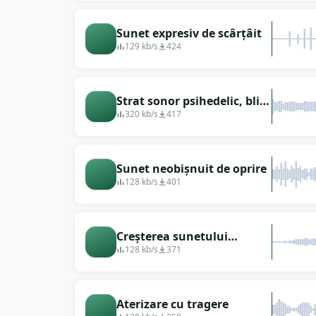
Sunet expresiv de scârțâit
129 kb/s
424
Strat sonor psihedelic, bliț,
mână rapidă, carte,
320 kb/s
417
tremur, sunet de armă,
ritm sonor, coloană sonoră
scurtă.
Sunet neobișnuit de oprire
128 kb/s
401
Creșterea sunetului
motorului
128 kb/s
371
Aterizare cu tragere