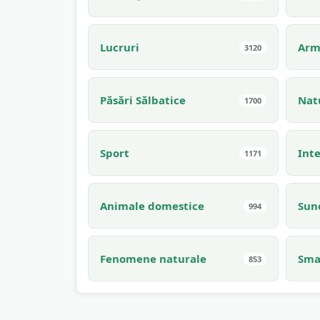
Lucruri
Arm
3120
Păsări Sălbatice
Nat
1700
Sport
Inte
1171
Animale domestice
Sune
994
Fenomene naturale
Sma
853