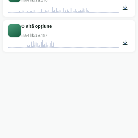
64 kb/s
210
00:01
O altă opțiune
64 kb/s
197
00:03