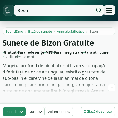
SoundDino
/
Bază de sunete
/
Animale Sălbatice
/
Bizon
Sunete de Bizon Gratuite
Gratuit
Fără redevențe
MP3
Fără înregistrare
Fără atribuire
17 clipuri
~13s med.
Mugetul profund de piept al unui bizon se propagă
diferit față de orice alt ungulat, există o greutate de
sub-bas în el care vine de la un animal de o tonă
care împinge aer printr-un gât lung, iar majoritatea
pistelor de documentar îl sub-înregistrează. Aceste
17 efecte sonore de bizon au fost surprinse la
distanță rezonabilă, cu graveul intact: grohăituri
profunde care se citesc ca 'mascul mare', mugete
Bază de sunete
Populare
Durată
Volum sonor
de volum mediu în timpul boncănitului, sforăituri