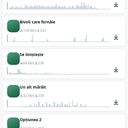
00:03
Bivoli care fornăie
128 kb/s
242
00:17
Se liniștește
64 kb/s
236
00:03
Un alt mârâit
32 kb/s
230
00:01
Opțiunea 2