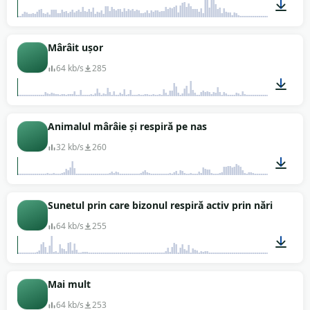
00:03
Mârâit ușor
64 kb/s
285
00:02
Animalul mârâie și respiră pe nas
32 kb/s
260
00:05
Sunetul prin care bizonul respiră activ prin nări
64 kb/s
255
00:01
Mai mult
64 kb/s
253