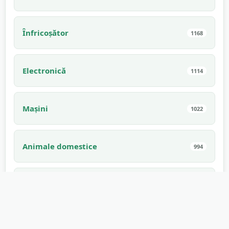
Înfricoșător
1168
Electronică
1114
Mașini
1022
Animale domestice
994
Sunet Interior
910
Comestibil
882