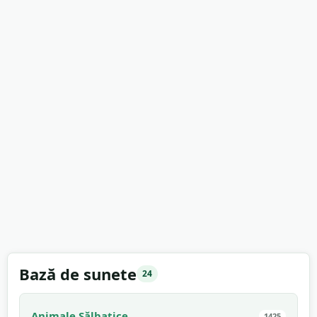
Bază de sunete
24
Animale Sălbatice
1425