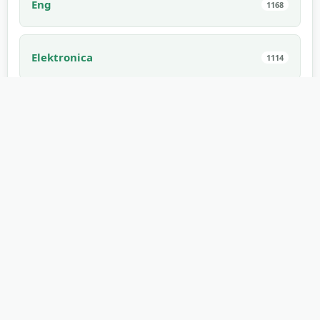
Eng
1168
Elektronica
1114
Auto's
1022
Huisdieren
994
Interieur
910
Eetbaar
882