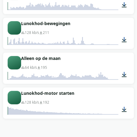
00:33
Lunokhod-bewegingen
128 kb/s
211
00:22
Alleen op de maan
64 kb/s
195
01:02
Lunokhod-motor starten
128 kb/s
192
00:08