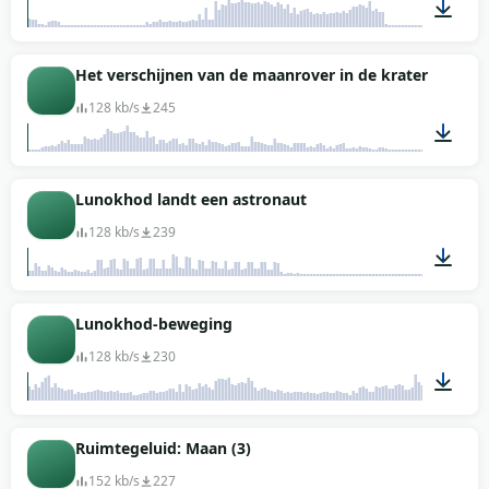
00:34
Het verschijnen van de maanrover in de krater
128 kb/s
245
00:14
Lunokhod landt een astronaut
128 kb/s
239
00:05
Lunokhod-beweging
128 kb/s
230
00:08
Ruimtegeluid: Maan (3)
152 kb/s
227