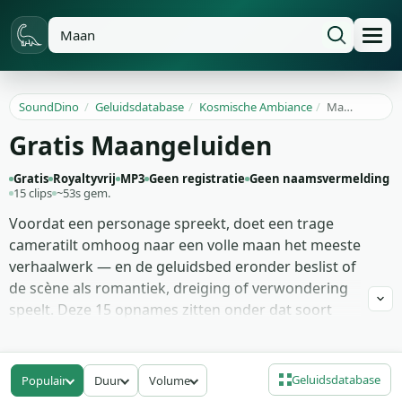
SoundDino
/
Geluidsdatabase
/
Kosmische Ambiance
/
Maan
Gratis Maangeluiden
Gratis
Royaltyvrij
MP3
Geen registratie
Geen naamsvermelding
15 clips
~53s gem.
Voordat een personage spreekt, doet een trage
cameratilt omhoog naar een volle maan het meeste
verhaalwerk — en de geluidsbed eronder beslist of
de scène als romantiek, dreiging of verwondering
speelt. Deze 15 opnames zitten onder dat soort
shot: stille nachtelijke hemelambience zonder wind,
zachte padtexturen gepitcht om maanlicht op
water te suggereren, trage drones voor totale
Geluidsdatabase
Populair
Duur
Volume
stilte, en een paar schaarse takes met verre wolven