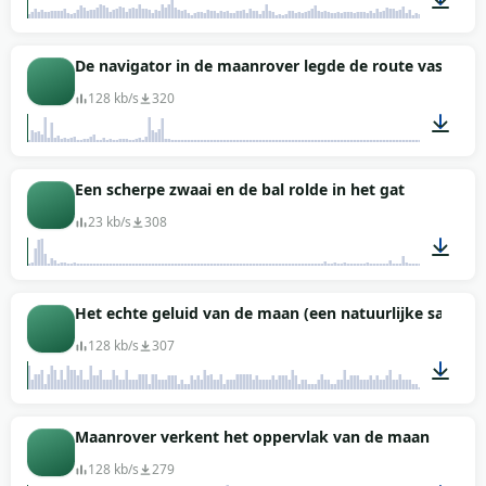
08:33
De navigator in de maanrover legde de route vast
128 kb/s
320
00:09
Een scherpe zwaai en de bal rolde in het gat
23 kb/s
308
00:03
Het echte geluid van de maan (een natuurlijke satellie
128 kb/s
307
00:17
Maanrover verkent het oppervlak van de maan
128 kb/s
279