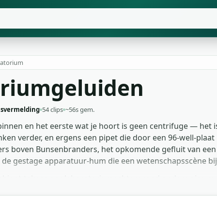
atorium
oriumgeluiden
svermelding
54 clips
~56s gem.
nnen en het eerste wat je hoort is geen centrifuge — het i
nken verder, en ergens een pipet die door een 96-well-plaa
ers boven Bunsenbranders, het opkomende gefluit van een 
n de gestage apparatuur-hum die een wetenschapsscène bij
bient-takes voor laboratoriumachtergrond onder voice-over
ntrifugegefluit onder uitgevonden machinegeluiden; de ech
. Voor een thrillerscène in een onderzoeksfaciliteit, koppel
elf. Pak de hele set gratis als MP3, geen registratie, geen 