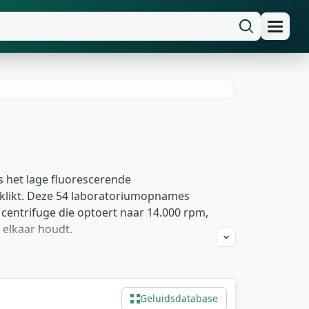
s het lage fluorescerende
t klikt. Deze 54 laboratoriumopnames
centrifuge die optoert naar 14.000 rpm,
 elkaar houdt.
 — die zitten onder narratie zonder te
te mechanische onregelmatigheid leest
 het gestage gebrom met een enkele
Geluidsdatabase
vermeldingsgejaag.