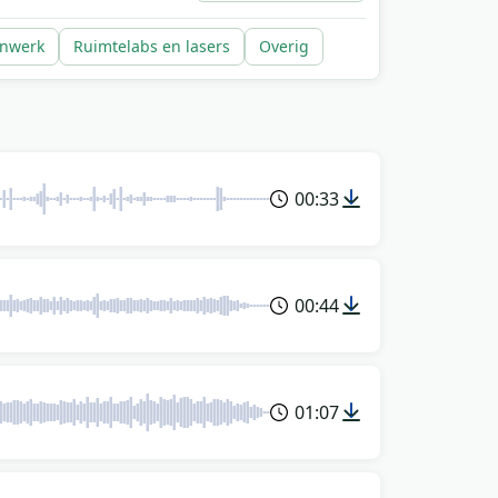
enwerk
Ruimtelabs en lasers
Overig
00:33
00:44
01:07