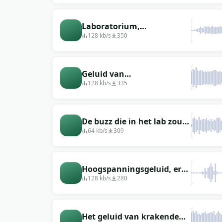
en elektronica
Laboratorium,
instrumentgeluid
128 kb/s
350
Geluid van
röntgenapparatuur
128 kb/s
335
De buzz die in het lab zou
kunnen zijn
64 kb/s
309
Hoogspanningsgeluid, er
worden experimenten mee
128 kb/s
280
gedaan
Het geluid van krakende