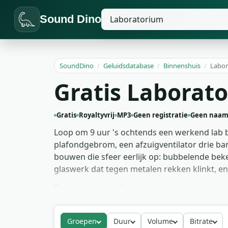
Sound Dino
SoundDino
/
Geluidsdatabase
/
Binnenshuis
/
Labor
Gratis Laborat
Gratis
Royaltyvrij
MP3
Geen registratie
Geen naam
Loop om 9 uur 's ochtends een werkend lab bi
plafondgebrom, een afzuigventilator drie ba
bouwen die sfeer eerlijk op: bubbelende bek
glaswerk dat tegen metalen rekken klinkt, e
Documentaire-editors gebruiken de lange am
concurreren. Sci-fi-featurewerk legt het ce
als 'fysiek' waar pure synth als 'menu' leest
Groepen
Duur
Volume
Bitrate
glaskling en het publiek levert de spanning z