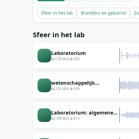
Sfeer in het lab
Branders en geborrel
Zo
Sfeer in het lab
Laboratorium
128 kb/s
600
wetenschappelijk
chemisch laboratorium
320 kb/s
439
omgevingsgeluidseffect
Laboratorium: algemene
atmosfeer, rinkelende
198 kb/s
415
reageerbuisjes, stemmen