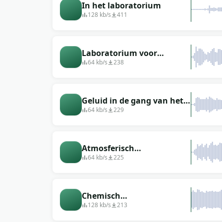
In het laboratorium
128 kb/s
411
Laboratorium voor
atmosferische
64 kb/s
238
geluidstechniek
Geluid in de gang van het
laboratorium (optie 4)
64 kb/s
229
Atmosferisch
geluidslaboratorium
64 kb/s
225
Chemisch
laboratoriumgeluid
128 kb/s
213
(aanwezigheidseffect)