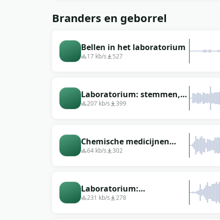
Branders en geborrel
Bellen in het laboratorium
17 kb/s
527
Laboratorium: stemmen,
brandergeluid, kokend
207 kb/s
399
water
Chemische medicijnen
worden in het
64 kb/s
302
laboratorium gebrouwen
Laboratorium:
verbranding,
231 kb/s
278
branderbehandeling