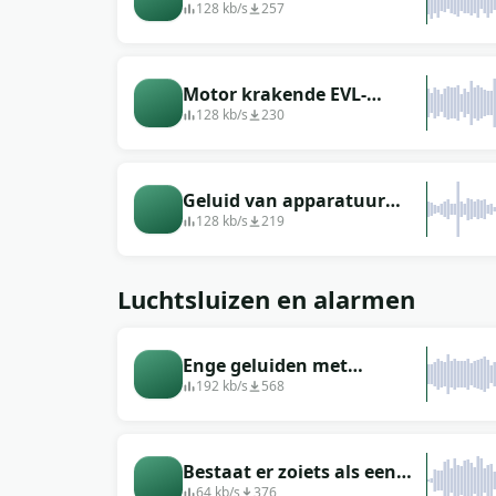
apparatuur met een
128 kb/s
257
monitor
Motor krakende EVL-
machine
128 kb/s
230
Geluid van apparatuur
voor wetenschappelijk
128 kb/s
219
onderzoek
Luchtsluizen en alarmen
Enge geluiden met
underground
192 kb/s
568
laboratoriummuziek
Bestaat er zoiets als een
horrorfilm?
64 kb/s
376