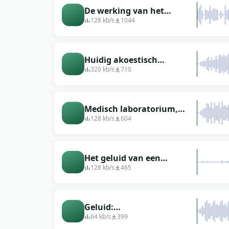
De werking van het
echografie-apparaat
128 kb/s
1044
Huidig akoestisch
laboratorium, huidig
320 kb/s
710
machinegeluid
Medisch laboratorium,
instrumentgeluid
128 kb/s
604
Het geluid van een
elektronisch apparaat in
128 kb/s
465
het laboratorium
Geluid:
laboratoriumruimte, waar
64 kb/s
399
een groot aantal sensoren