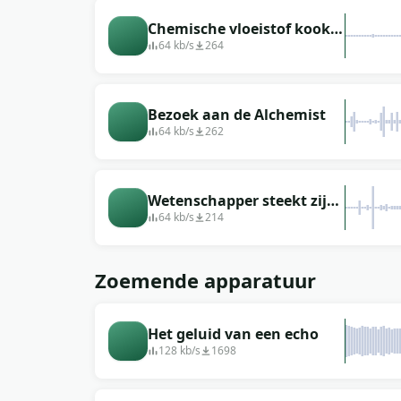
Chemische vloeistof kookt
in een bekerglas
64 kb/s
264
Bezoek aan de Alchemist
64 kb/s
262
Wetenschapper steekt zijn
chemicaliën in brand
64 kb/s
214
Zoemende apparatuur
Het geluid van een echo
128 kb/s
1698