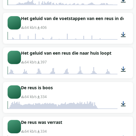
00:05
Het geluid van de voetstappen van een reus in de vert
64 kb/s
406
00:22
Het geluid van een reus die naar huis loopt
64 kb/s
397
00:12
De reus is boos
64 kb/s
334
00:07
De reus was verrast
64 kb/s
334