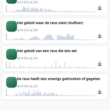
64 kb/s
246
00:01
Het geluid waar de reus niest (Gulliver)
64 kb/s
246
00:04
Het geluid van een reus die iets eet
64 kb/s
236
00:16
De reus heeft iets smerigs gedronken of gegeten
64 kb/s
224
00:01