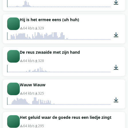
00:01
Hij is het ermee eens (uh huh)
64 kb/s
329
00:02
De reus zwaaide met zijn hand
64 kb/s
328
00:01
Wauw Wauw
64 kb/s
325
00:02
Het geluid waar de goede reus een liedje zingt
64 kb/s
295