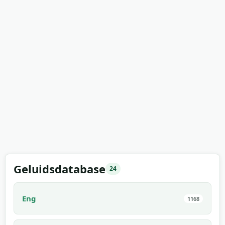
Geluidsdatabase
24
Eng
1168