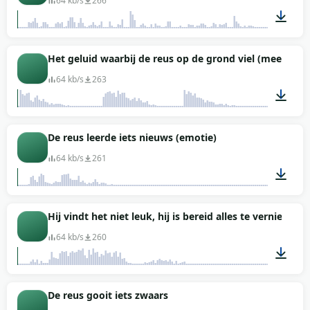
64 kb/s
266
00:05
Het geluid waarbij de reus op de grond viel (meerdere 
64 kb/s
263
00:40
De reus leerde iets nieuws (emotie)
64 kb/s
261
00:02
Hij vindt het niet leuk, hij is bereid alles te vernietigen
64 kb/s
260
00:04
De reus gooit iets zwaars