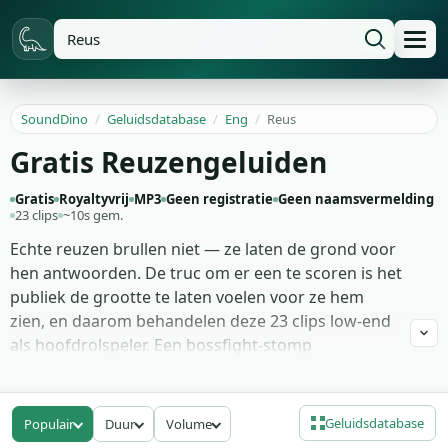
SoundDino
/
Geluidsdatabase
/
Eng
/
Reus
Gratis Reuzengeluiden
Gratis
Royaltyvrij
MP3
Geen registratie
Geen naamsvermelding
23 clips
~10s gem.
Echte reuzen brullen niet — ze laten de grond voor
hen antwoorden. De truc om er een te scoren is het
publiek de grootte te laten voelen voor ze hem
zien, en daarom behandelen deze 23 clips low-end
als hoofdrolspeler. Een bossfight-stomp
opgenomen door een zandzak op een houten
podium te laten vallen en het resultaat twee
octaven omlaag te pitchen; een kolossale-voetstap-
Geluidsdatabase
Populair
Duur
Volume
cyclus met puinratel ingebakken in de staart; een