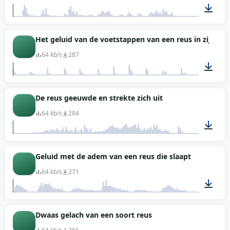
00:04
Het geluid van de voetstappen van een reus in zijn ka
64 kb/s
287
00:16
De reus geeuwde en strekte zich uit
64 kb/s
284
00:05
Geluid met de adem van een reus die slaapt
64 kb/s
271
00:17
Dwaas gelach van een soort reus