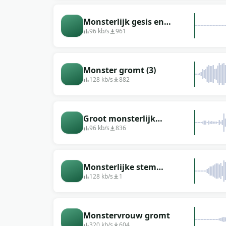
Monsterlijk gesis en
gegrom
96 kb/s
961
Monster gromt (3)
128 kb/s
882
Groot monsterlijk
grommend geluid
96 kb/s
836
Monsterlijke stem
(monsterlijk gebrul)
128 kb/s
1
Monstervrouw gromt
320 kb/s
604