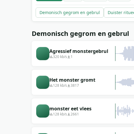
Demonisch gegrom en gebrul
Duister ritue
Demonisch gegrom en gebrul
Agressief monstergebrul
320 kb/s
1
Het monster gromt
128 kb/s
3817
monster eet vlees
128 kb/s
2661