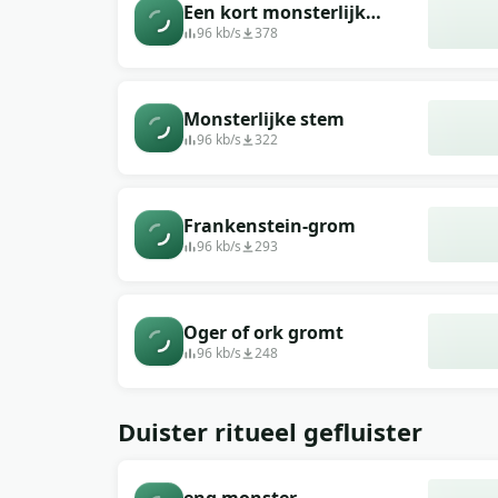
Een kort monsterlijk
grommend geluid
96 kb/s
378
Monsterlijke stem
96 kb/s
322
Frankenstein-grom
96 kb/s
293
Oger of ork gromt
96 kb/s
248
Duister ritueel gefluister