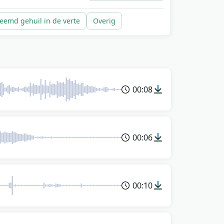
eemd gehuil in de verte
Overig
00:08
00:06
00:10