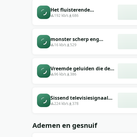
Het fluisterende
geluidseffect van een
192 kb/s
686
Pomeriaanse monster
monster scherp eng
gedempt
16 kb/s
529
Vreemde geluiden die de
demon maakt
96 kb/s
386
Sissend televisiesignaal
met een demonische stem
224 kb/s
378
Ademen en gesnuif