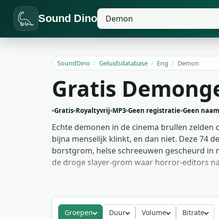
Sound Dino
SoundDino
/
Geluidsdatabase
/
Eng
/
Demon
Gratis Demong
Gratis
Royaltyvrij
MP3
Geen registratie
Geen naam
Echte demonen in de cinema brullen zelden 
bijna menselijk klinkt, en dan niet. Deze 74
borstgrom, helse schreeuwen gescheurd in m
de droge slayer-grom waar horror-editors naa
Voor een bezetenheidsscène dragen de fluist
drone en het publiek doet de rest van het 
elkaar dat de demon tegelijk fysiek groot e
Groepen
Duur
Volume
Bitrate
voorgrond-voiceover voor trailerbeats. Pak w