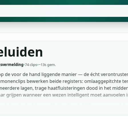
eluiden
svermelding
74 clips
~13s gem.
op de voor de hand liggende manier — de écht verontrust
 demonenclips bewerken beide registers: omlaaggepitchte te
eerdere lagen, trage haatfluisteringen dood in het midde
r grijpen wanneer een wezen intelligent moet aanvoelen in 
ertakes de dreiging veel beter dan de luide cues — combin
werk. Game-ontwikkelaars die boss-encounters bouwen legg
n emotioneel gebroken klinkt. De Sweeney-Todd-achtige bar
at past — elke clip is een gratis MP3-download, geen regis