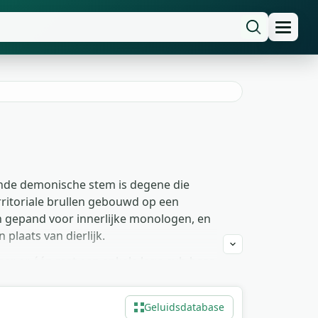
ende demonische stem is degene die
rritoriale brullen gebouwd op een
n gepand voor innerlijke monologen, en
plaats van dierlijk.
eer er één met een enkele lage sub-bass
en het gebrul en de schreeuw zo op
berfluister verbergt mooi onder een
Geluidsdatabase
tratie, geen vermeldingsgejaag.