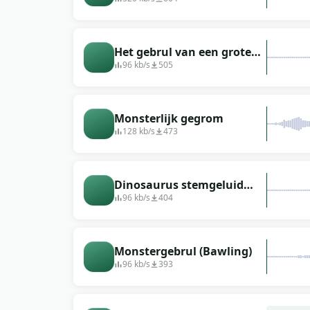
Het gebrul van een grote
en kwaadaardige mutant
96 kb/s
505
Monsterlijk gegrom
128 kb/s
473
Dinosaurus stemgeluid
(lijkt op een groot wezen)
96 kb/s
404
Monstergebrul (Bawling)
96 kb/s
393