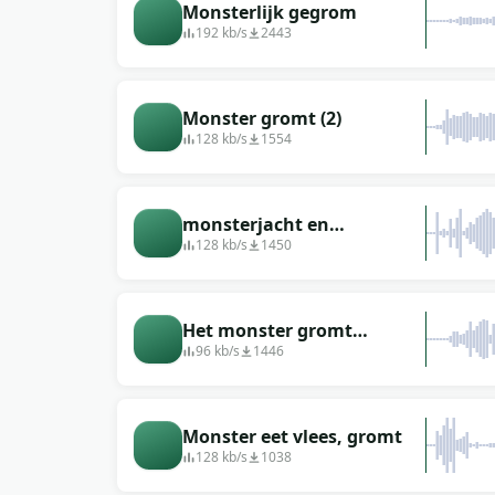
Monsterlijk gegrom
192 kb/s
2443
Monster gromt (2)
128 kb/s
1554
monsterjacht en
slachtoffer vangen
128 kb/s
1450
Het monster gromt
verschrikkelijk
96 kb/s
1446
Monster eet vlees, gromt
128 kb/s
1038