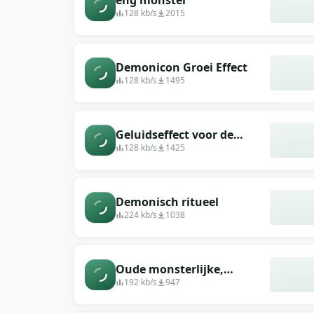
eng monster
128 kb/s
2015
Demonicon Groei Effect
128 kb/s
1495
Geluidseffect voor de
trailer van
128 kb/s
1425
&quot;Demon&quot;
Demonisch ritueel
224 kb/s
1038
Oude monsterlijke,
dreigende geluidseffecten
192 kb/s
947