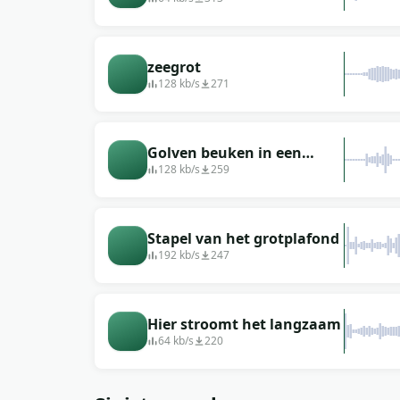
stroomt
zeegrot
128 kb/s
271
Golven beuken in een
kleine grot
128 kb/s
259
Stapel van het grotplafond
192 kb/s
247
Hier stroomt het langzaam
64 kb/s
220