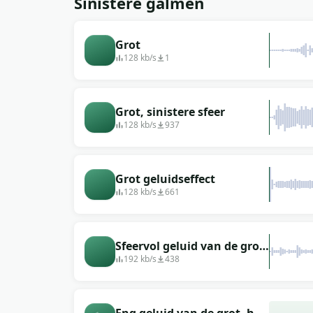
Sinistere galmen
Grot
128 kb/s
1
Grot, sinistere sfeer
128 kb/s
937
Grot geluidseffect
128 kb/s
661
Sfeervol geluid van de grot
van verloren zielen
192 kb/s
438