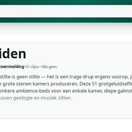
iden
svermelding
51 clips
~58s gem.
ilte is geen stilte — het is een trage drup ergens voorop,
 grote stenen kamers produceren. Deze 51 grotgeluidseffe
donkere ambience-beds voor een enkele kamer, diepe galmst
ussen geologie en muziek zitten.
 drup-en-galm-materiaal omdat de onregelmatige timing pub
ikkelaars die ondergrondse levels bouwen leunen op de la
rewerk trekt de grotgeluiden voor grotsysteem-narratie wa
s als MP3 — geen registratie, geen licentiegejaag, geen ver