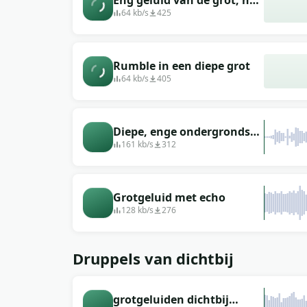
Eng geluid van de grot, het
lijkt alsof je er bent
64 kb/s
425
Rumble in een diepe grot
64 kb/s
405
Diepe, enge ondergrondse
grot, buitencartoon
161 kb/s
312
geluidseffect, sfeergeluid
Grotgeluid met echo
128 kb/s
276
Druppels van dichtbij
grotgeluiden dichtbij