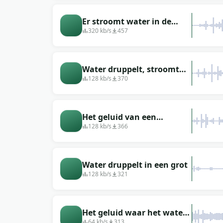
Er stroomt water in de
grot.
320 kb/s
457
Water druppelt, stroomt
naar beneden in de grot
128 kb/s
370
Het geluid van een
druppelende grot
128 kb/s
366
Water druppelt in een grot
128 kb/s
321
Het geluid waar het water
in de kloof van de grot
64 kb/s
313