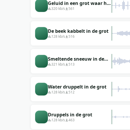
Geluid in een grot waar het
constant druppelt
320 kb/s
561
De beek kabbelt in de grot
128 kb/s
516
Smeltende sneeuw in de
grot valt
321 kb/s
513
omgevingsgeluidseffect
Water druppelt in de grot
128 kb/s
512
Druppels in de grot
128 kb/s
463