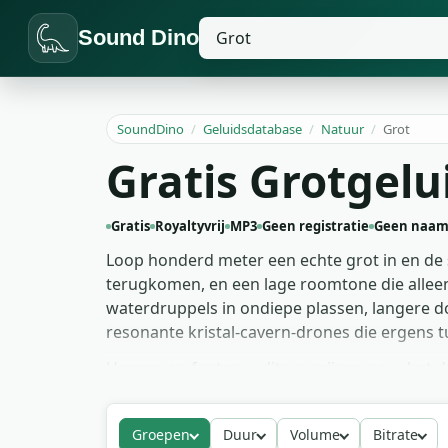
Sound Dino
SoundDino
/
Geluidsdatabase
/
Natuur
/
Grot
Gratis Grotgelu
Gratis
Royaltyvrij
MP3
Geen registratie
Geen naam
Loop honderd meter een echte grot in en de st
terugkomen, en een lage roomtone die alleen
waterdruppels in ondiepe plassen, langere 
resonante kristal-cavern-drones die ergens t
Horror- en fantasy-editors grijpen naar het
hoek ligt — daar zit de dreiging. Game-ontw
draaien zonder duidelijke cycli. Documentai
Groepen
Duur
Volume
Bitrate
Pak elke van de grotgeluidseffecttakes grati