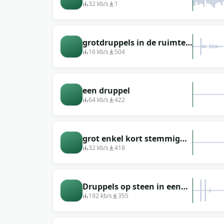
druppels in de ruimte
32 kb/s
1
grotdruppels in de ruimte
lawaaierig
16 kb/s
504
een druppel
64 kb/s
422
grot enkel kort stemmig
ver weg
32 kb/s
418
Druppels op steen in een
grot met echo-effect
192 kb/s
355