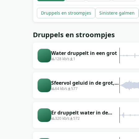
Druppels en stroompjes
Sinistere galmen
Druppels en stroompjes
Water druppelt in een grot
128 kb/s
1
Sfeervol geluid in de grot,
die zich dicht bij de zee
64 kb/s
577
bevindt
Er druppelt water in de
grot.
320 kb/s
572