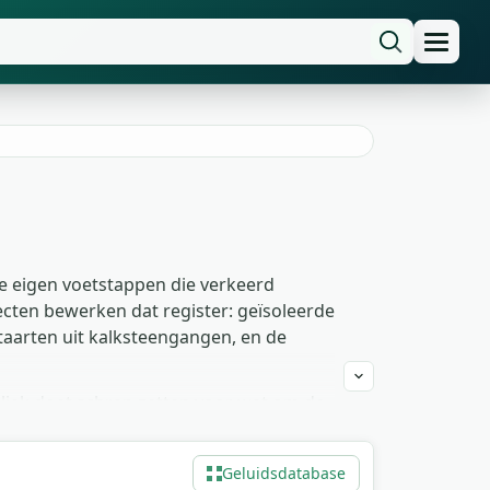
 je eigen voetstappen die verkeerd
cten bewerken dat register: geïsoleerde
aarten uit kalksteengangen, en de
liek doet schrap zetten voor wat om de
nge ambience-loops, die enkele minuten
ar de kamer zelf oud moet aanvoelen.
Geluidsdatabase
melding in je credits gewrongen.