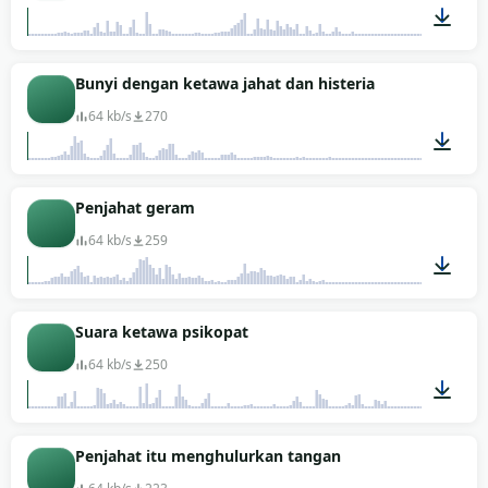
00:04
Bunyi dengan ketawa jahat dan histeria
64 kb/s
270
00:05
Penjahat geram
64 kb/s
259
00:02
Suara ketawa psikopat
64 kb/s
250
00:04
Penjahat itu menghulurkan tangan