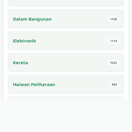
Dalam Bangunan
1168
Elektronik
1114
Kereta
1022
Haiwan Peliharaan
994
Dalaman Bangunan
910
Boleh Dimakan
882