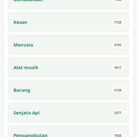
Kesan
7128
Manusia
4193
Alat muzik
3517
Barang
3120
Senjata Api
2277
Pengangkutan
1926