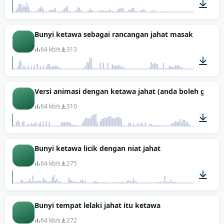
00:03
Bunyi ketawa sebagai rancangan jahat masak
64 kb/s
313
00:09
Versi animasi dengan ketawa jahat (anda boleh gunak
64 kb/s
310
00:12
Bunyi ketawa licik dengan niat jahat
64 kb/s
275
00:03
Bunyi tempat lelaki jahat itu ketawa
64 kb/s
272