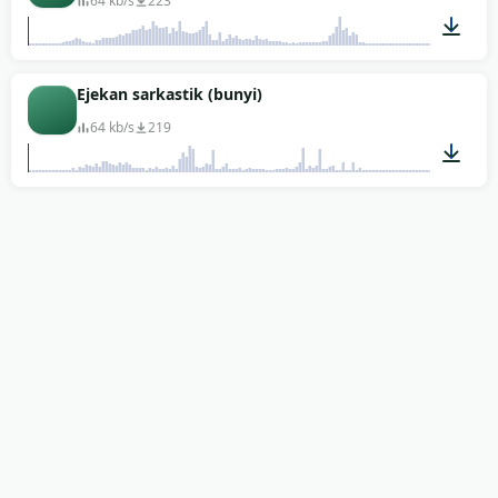
64 kb/s
223
00:04
Ejekan sarkastik (bunyi)
64 kb/s
219
00:02