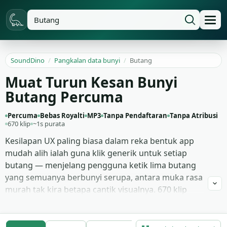
SoundDino
/
Pangkalan data bunyi
/
Butang
Muat Turun Kesan Bunyi
Butang Percuma
Percuma
Bebas Royalti
MP3
Tanpa Pendaftaran
Tanpa Atribusi
670 klip
~1s purata
Kesilapan UX paling biasa dalam reka bentuk app
mudah alih ialah guna klik generik untuk setiap
butang — menjelang pengguna ketik lima butang
yang semuanya berbunyi serupa, antara muka rasa
murah tak kira betapa cantik visualnya. 670 klip
kesan bunyi butang di sini selesaikan masalah itu
dengan variasi: ketik snap-klik terang untuk CTA
utama, klik digital bersaiz untuk navigasi menu,