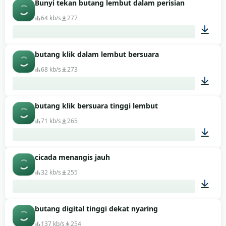
Bunyi tekan butang lembut dalam perisian
00:01
64 kb/s
277
butang klik dalam lembut bersuara
00:02
68 kb/s
273
butang klik bersuara tinggi lembut
00:01
71 kb/s
265
cicada menangis jauh
00:01
32 kb/s
255
butang digital tinggi dekat nyaring
00:06
137 kb/s
254