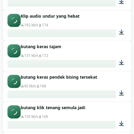
Klip audio undur yang hebat
00:14
192 kb/s
174
butang keras tajam
00:03
131 kb/s
172
butang keras pendek bising tersekat
00:01
92 kb/s
168
butang klik tenang semula jadi
00:01
135 kb/s
166