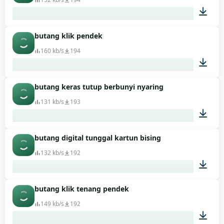
butang klik pendek
00:01
160 kb/s
194
butang keras tutup berbunyi nyaring
00:01
131 kb/s
193
butang digital tunggal kartun bising
00:01
132 kb/s
192
butang klik tenang pendek
00:01
149 kb/s
192