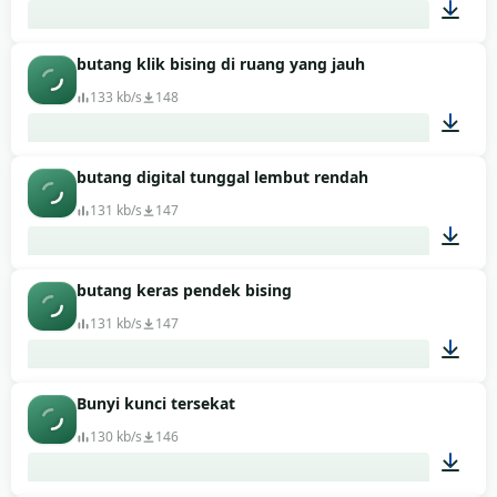
butang klik bising di ruang yang jauh
00:01
133 kb/s
148
butang digital tunggal lembut rendah
00:01
131 kb/s
147
butang keras pendek bising
00:01
131 kb/s
147
Bunyi kunci tersekat
00:01
130 kb/s
146