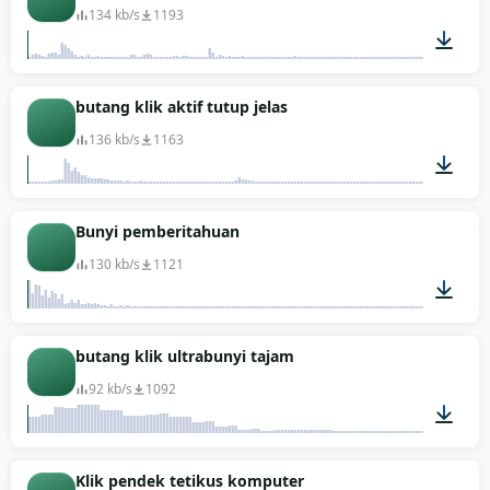
134 kb/s
1193
00:01
butang klik aktif tutup jelas
136 kb/s
1163
00:01
Bunyi pemberitahuan
130 kb/s
1121
00:01
butang klik ultrabunyi tajam
92 kb/s
1092
00:01
Klik pendek tetikus komputer