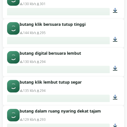
130 kb/s
301
butang klik bersuara tutup tinggi
00:01
144 kb/s
295
butang digital bersuara lembut
00:01
130 kb/s
294
butang klik lembut tutup segar
00:01
135 kb/s
294
butang dalam ruang nyaring dekat tajam
00:01
129 kb/s
293