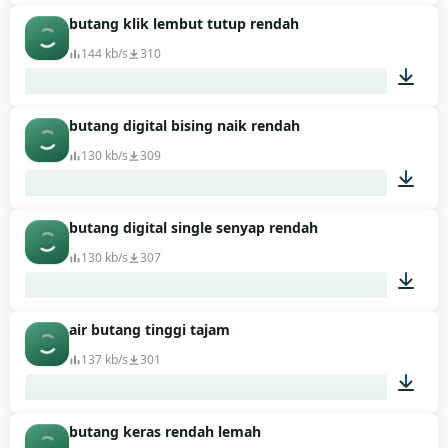
butang klik lembut tutup rendah
00:01
144 kb/s
310
butang digital bising naik rendah
00:01
130 kb/s
309
butang digital single senyap rendah
00:01
130 kb/s
307
air butang tinggi tajam
00:01
137 kb/s
301
butang keras rendah lemah
00:01