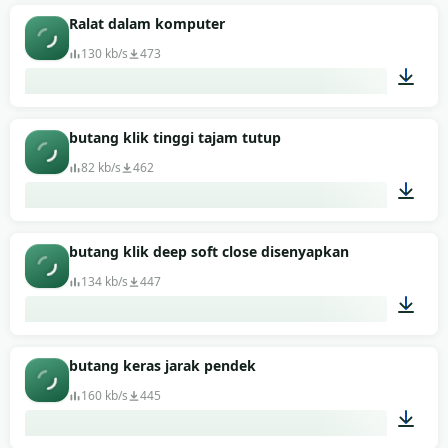
00:01
Ralat dalam komputer
130 kb/s
473
00:01
butang klik tinggi tajam tutup
82 kb/s
462
00:01
butang klik deep soft close disenyapkan
134 kb/s
447
00:01
butang keras jarak pendek
160 kb/s
445