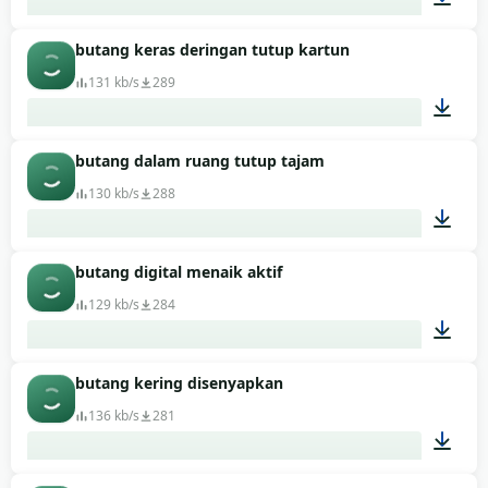
butang keras deringan tutup kartun
00:02
131 kb/s
289
butang dalam ruang tutup tajam
00:01
130 kb/s
288
butang digital menaik aktif
00:01
129 kb/s
284
butang kering disenyapkan
00:02
136 kb/s
281