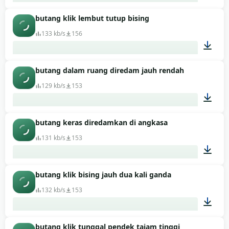
butang klik lembut tutup bising
00:01
133 kb/s
156
butang dalam ruang diredam jauh rendah
00:01
129 kb/s
153
butang keras diredamkan di angkasa
00:03
131 kb/s
153
butang klik bising jauh dua kali ganda
00:01
132 kb/s
153
butang klik tunggal pendek tajam tinggi