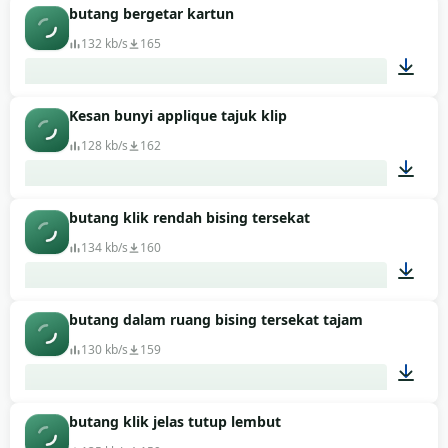
butang bergetar kartun
00:01
132 kb/s
165
Kesan bunyi applique tajuk klip
00:01
128 kb/s
162
butang klik rendah bising tersekat
00:02
134 kb/s
160
butang dalam ruang bising tersekat tajam
00:01
130 kb/s
159
butang klik jelas tutup lembut
00:01