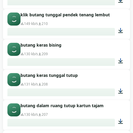
klik butang tunggal pendek tenang lembut
00:01
149 kb/s
210
butang keras bising
00:01
130 kb/s
209
butang keras tunggal tutup
00:01
131 kb/s
208
butang dalam ruang tutup kartun tajam
00:01
130 kb/s
207