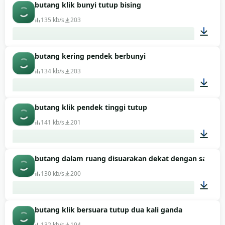
butang klik bunyi tutup bising
00:01
135 kb/s
203
butang kering pendek berbunyi
00:01
134 kb/s
203
butang klik pendek tinggi tutup
00:01
141 kb/s
201
butang dalam ruang disuarakan dekat dengan sambu
00:01
130 kb/s
200
butang klik bersuara tutup dua kali ganda
00:01
132 kb/s
194