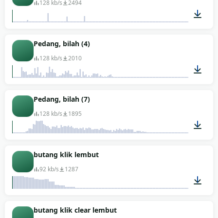
128 kb/s
2494
00:01
Pedang, bilah (4)
128 kb/s
2010
00:09
Pedang, bilah (7)
128 kb/s
1895
00:04
butang klik lembut
92 kb/s
1287
00:01
butang klik clear lembut