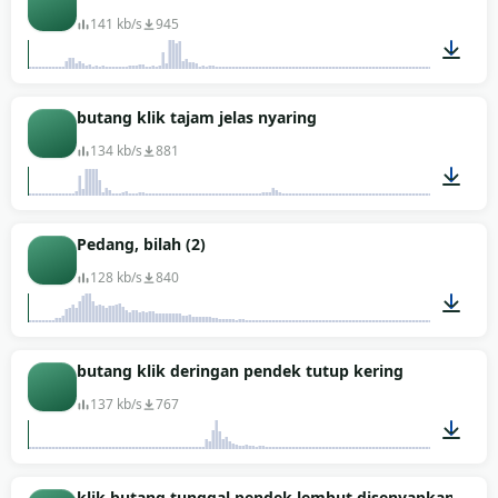
141 kb/s
945
00:01
butang klik tajam jelas nyaring
134 kb/s
881
00:01
Pedang, bilah (2)
128 kb/s
840
00:03
butang klik deringan pendek tutup kering
137 kb/s
767
00:01
klik butang tunggal pendek lembut disenyapkan