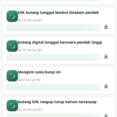
00:01
klik butang tunggal lembut diredam pendek
149 kb/s
389
00:01
butang digital tunggal bersuara pendek tinggi
131 kb/s
383
00:01
Mungkin suka bunyi ini
64 kb/s
366
00:01
butang klik rangup tutup kartun tersenyap
149 kb/s
365