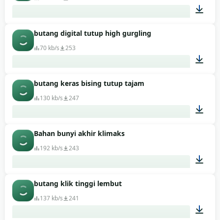
butang digital tutup high gurgling
00:01
70 kb/s
253
butang keras bising tutup tajam
00:01
130 kb/s
247
Bahan bunyi akhir klimaks
00:01
192 kb/s
243
butang klik tinggi lembut
00:12
137 kb/s
241