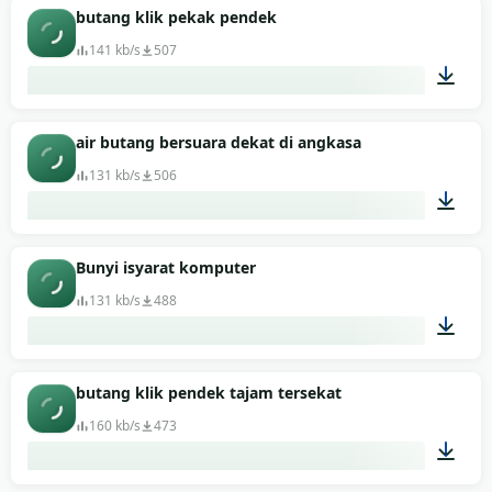
00:27
butang klik pekak pendek
141 kb/s
507
00:01
air butang bersuara dekat di angkasa
131 kb/s
506
00:01
Bunyi isyarat komputer
131 kb/s
488
00:01
butang klik pendek tajam tersekat
160 kb/s
473