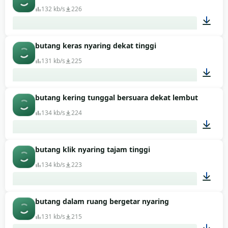
132 kb/s
226
butang keras nyaring dekat tinggi
00:01
131 kb/s
225
butang kering tunggal bersuara dekat lembut
00:01
134 kb/s
224
butang klik nyaring tajam tinggi
00:01
134 kb/s
223
butang dalam ruang bergetar nyaring
00:01
131 kb/s
215