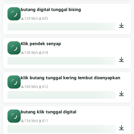
00:01
butang digital tunggal bising
129 kb/s
435
00:01
Klik pendek senyap
136 kb/s
418
00:01
klik butang tunggal kering lembut disenyapkan
160 kb/s
412
00:01
butang klik tunggal digital
134 kb/s
411