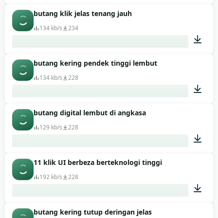
butang klik jelas tenang jauh
00:01
134 kb/s
234
butang kering pendek tinggi lembut
00:01
134 kb/s
228
butang digital lembut di angkasa
00:01
129 kb/s
228
11 klik UI berbeza berteknologi tinggi
00:02
192 kb/s
228
butang kering tutup deringan jelas
00:28