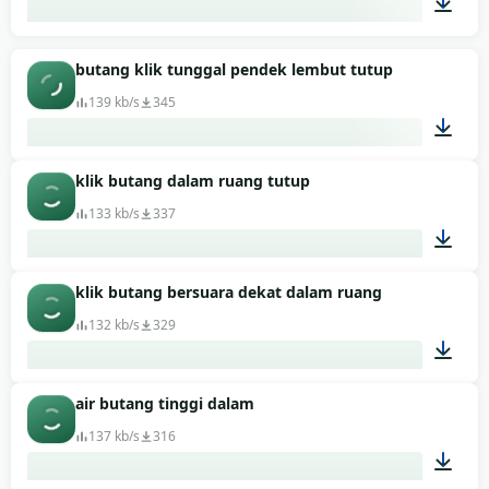
00:01
butang klik tunggal pendek lembut tutup
139 kb/s
345
klik butang dalam ruang tutup
00:01
133 kb/s
337
klik butang bersuara dekat dalam ruang
00:01
132 kb/s
329
air butang tinggi dalam
00:01
137 kb/s
316