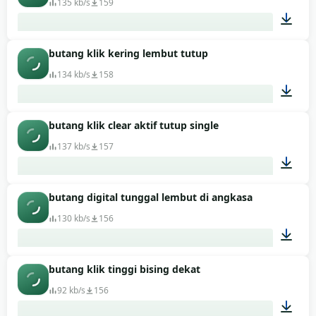
135 kb/s
159
butang klik kering lembut tutup
00:01
134 kb/s
158
butang klik clear aktif tutup single
00:01
137 kb/s
157
butang digital tunggal lembut di angkasa
00:01
130 kb/s
156
butang klik tinggi bising dekat
00:01
92 kb/s
156