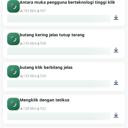
00:05
Antara muka pengguna berteknologi tinggi klik buny
192 kb/s
567
00:16
butang kering jelas tutup terang
135 kb/s
558
00:01
butang klik berbilang jelas
133 kb/s
526
00:01
Mengklik dengan tetikus
128 kb/s
522