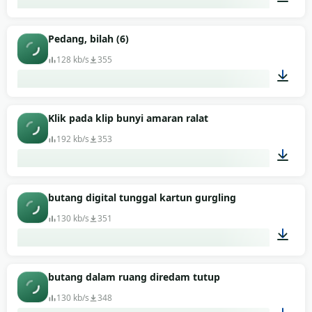
00:01
Pedang, bilah (6)
128 kb/s
355
00:05
Klik pada klip bunyi amaran ralat
192 kb/s
353
00:01
butang digital tunggal kartun gurgling
130 kb/s
351
00:01
butang dalam ruang diredam tutup
130 kb/s
348