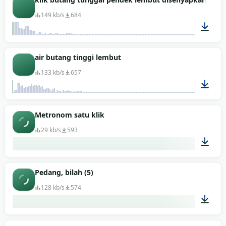
149 kb/s
684
00:01
air butang tinggi lembut
133 kb/s
657
00:01
Metronom satu klik
29 kb/s
593
00:01
Pedang, bilah (5)
128 kb/s
574