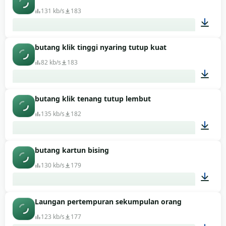
131 kb/s
183
butang klik tinggi nyaring tutup kuat
00:01
82 kb/s
183
butang klik tenang tutup lembut
00:01
135 kb/s
182
butang kartun bising
00:01
130 kb/s
179
Laungan pertempuran sekumpulan orang
00:01
123 kb/s
177