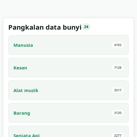
Pangkalan data bunyi
24
Manusia
4193
Kesan
7128
Alat muzik
3517
Barang
3120
Senjata Api
2277