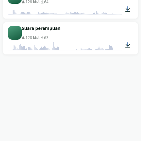
128 kb/s
64
00:02
Suara perempuan
128 kb/s
63
00:06