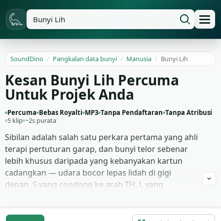
SoundDino
/
Pangkalan data bunyi
/
Manusia
/
Bunyi Lih
Kesan Bunyi Lih Percuma
Untuk Projek Anda
Percuma
Bebas Royalti
MP3
Tanpa Pendaftaran
Tanpa Atribusi
5 klip
~2s purata
Sibilan adalah salah satu perkara pertama yang ahli
terapi pertuturan garap, dan bunyi telor sebenar
lebih khusus daripada yang kebanyakan kartun
cadangkan — udara bocor lepas lidah di gigi
depan, S yang condong ke arah TH, L yang
menebal. 5 klip pertuturan telor ini ditangkap dekat
pada mikrofon diafragma besar supaya
penempatan lidah menembusi: sampel S sibilan