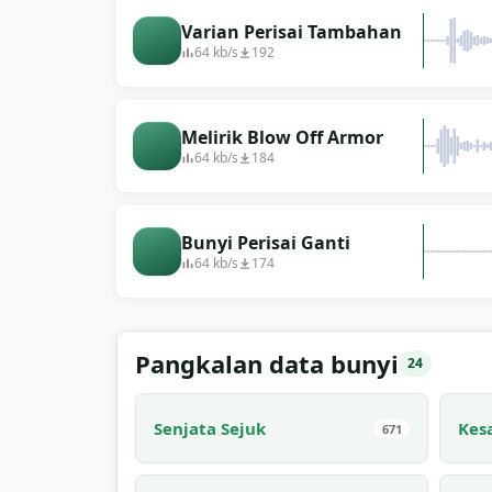
Varian Perisai Tambahan
64 kb/s
192
Melirik Blow Off Armor
64 kb/s
184
Bunyi Perisai Ganti
64 kb/s
174
Pangkalan data bunyi
24
Senjata Sejuk
Kes
671