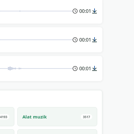
00:01
00:01
00:01
Alat muzik
4193
3517