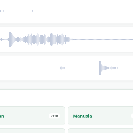
an
Manusia
7128