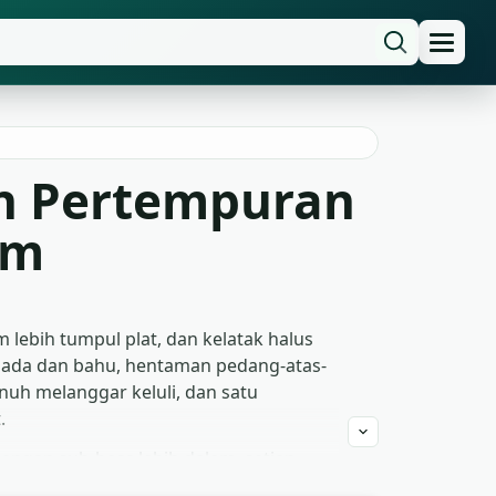
an Pertempuran
um
 lebih tumpul plat, dan kelatak halus
n dada dan bahu, hentaman pedang-atas-
nuh melanggar keluli, dan satu
.
engan sub-bass lebih dalam, setiap
yap di bawah adegan dialog berlatar