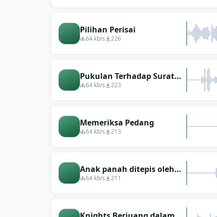
Pilihan Perisai
64 kb/s
226
Pukulan Terhadap Surat
Berantai
64 kb/s
223
Memeriksa Pedang
64 kb/s
213
Anak panah ditepis oleh
Armor
64 kb/s
211
Knights Berjuang dalam