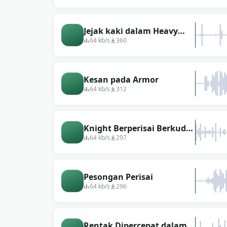
Jejak kaki dalam Heavy
Armor
64 kb/s
360
Kesan pada Armor
64 kb/s
312
Knight Berperisai Berkuda
Berjalan Dengan Tenang
64 kb/s
297
Pesongan Perisai
64 kb/s
296
Rentak Dipercepat dalam