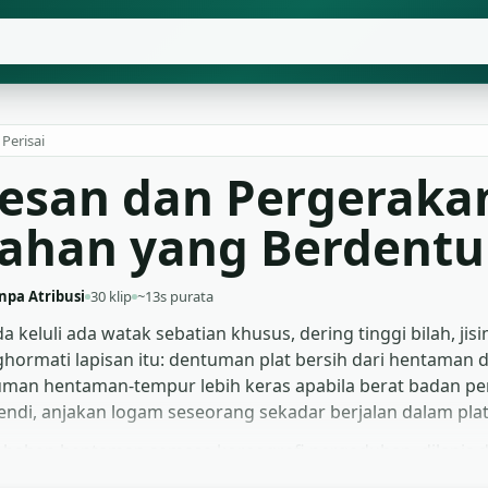
Perisai
 Kesan dan Pergerak
ahan yang Berdent
npa Atribusi
30 klip
~13s purata
eluli ada watak sebatian khusus, dering tinggi bilah, jisim
nghormati lapisan itu: dentuman plat bersih dari hentama
tuman hentaman-tempur lebih keras apabila berat badan pe
 sendi, anjakan logam seseorang sekadar berjalan dalam plat
 bahan hentaman semasa koreografi pergaduhan, dilapis d
ual. Editor foley guna rakaman gerakan-perisai lebih sen