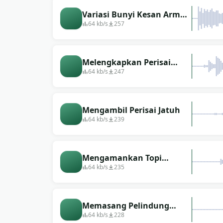
Variasi Bunyi Kesan Armor
untuk Penyuntingan
64 kb/s
257
Melengkapkan Perisai
Separa
64 kb/s
247
Mengambil Perisai Jatuh
64 kb/s
239
Mengamankan Topi
Keledar Logam
64 kb/s
235
Memasang Pelindung
Dada
64 kb/s
228