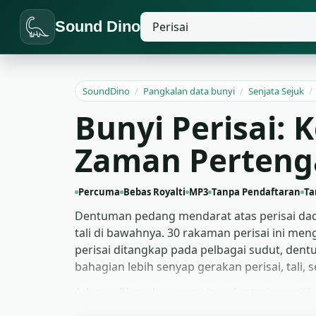
Sound Dino
SoundDino
/
Pangkalan data bunyi
/
Senjata Sejuk
/
Bunyi Perisai:
Zaman Perteng
Percuma
Bebas Royalti
MP3
Tanpa Pendaftaran
Ta
Dentuman pedang mendarat atas perisai dada k
tali di bawahnya. 30 rakaman perisai ini me
perisai ditangkap pada pelbagai sudut, den
bahagian lebih senyap gerakan perisai, tali,
Adegan filem dan permainan fantasi memilih
dentuman membawa berat yang diperlukan vis