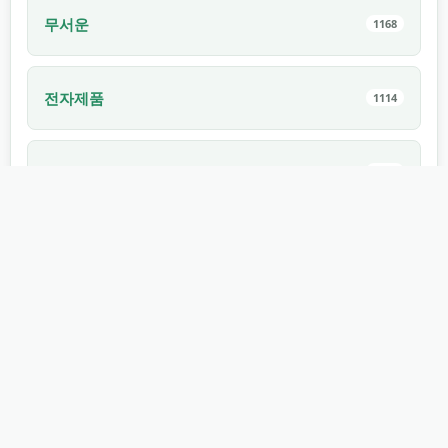
무서운
1168
전자제품
1114
자동차
1022
สัตว์เลี้ยง
994
ภายใน
910
식용
882