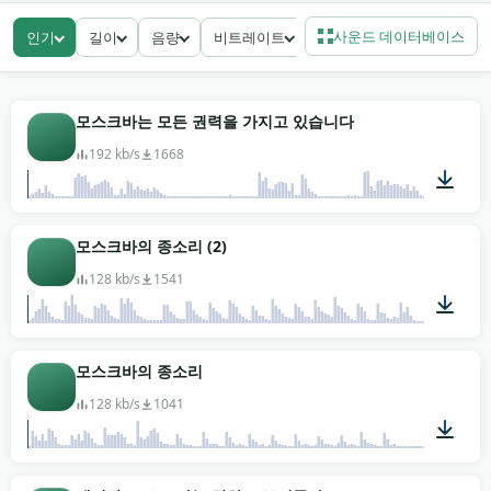
언스, 주전자가 끓는 흐루숍카 주방 내부, 그리고 개장 전
시장 홀의 군중 부산함까지.
사운드 데이터베이스
인기
길이
음량
비트레이트
여행 브이로그와 다큐멘터리 작업은 이걸 고정관념에 기
대지 않고 도시를 설정하는 모스크바 배경 소음 레이어
로 써요 — 발랄라이카도, 가짜 곰도 없이요. 1990년대
모스크바는 모든 권력을 가지고 있습니다
배경 시대 장면은 알맞은 기계적 거칠음을 실은 오래된
192 kb/s
1668
트램과 라다 엔진 인접 클립을 집어요. 러시아 배경 드라
마라면 안뜰 테이크가 대사 아래 아름답게 자리해요. 공
간을 남길 만큼 성기니까요. 어떤 프로젝트에도, 상업이
00:08
모스크바의 종소리 (2)
든 개인이든 무료 다운로드, 라이선스 추적 없이. 저작권
없는 MP3.
128 kb/s
1541
01:03
모스크바의 종소리
128 kb/s
1041
00:59