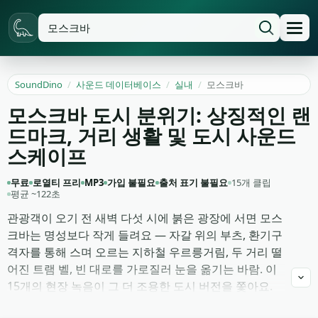
SoundDino
/
사운드 데이터베이스
/
실내
/
모스크바
모스크바 도시 분위기: 상징적인 랜
드마크, 거리 생활 및 도시 사운드
스케이프
무료
로열티 프리
MP3
가입 불필요
출처 표기 불필요
15개 클립
평균 ~122초
관광객이 오기 전 새벽 다섯 시에 붉은 광장에 서면 모스
크바는 명성보다 작게 들려요 — 자갈 위의 부츠, 환기구
격자를 통해 스며 오르는 지하철 우르릉거림, 두 거리 떨
어진 트램 벨, 빈 대로를 가로질러 눈을 옮기는 바람. 이
15개의 현장 녹음이 그 더 조용한 도시 버전을 쫓아요.
심야의 트베르스카야, 소련 시절 블록의 새벽 안뜰 앰비