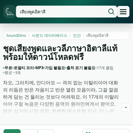
SoundDino
/
사운드 데이터베이스
/
인간
/
เสียงพูดอิตาลี
ชุดเสียงพูดและวลีภาษาอิตาลีแท้
พร้อมให้ดาวน์โหลดฟรี
무료
로열티 프리
MP3
가입 불필요
출처 표기 불필요
17개 클립
평균 ~3초
차오, 그라치에, 안디아모 — 격의 없는 이탈리아어 대화
의 리듬은 반은 자음이고 반은 열린 모음이라, 그걸 깔끔
하게 담는 건 들리는 것보다 어려워요. 이 17개의 이탈리
아어 구절 녹음은 다양한 음역의 원어민에게서 왔어요.
밝은 길거리 시장 외침, 차분한 레스토랑 인사, 더 느린
호텔 로비 대화, 광장에서 만난 두 친구의 속사포 같은 열
정, 그리고 코믹 스팅에 맞춘 짧은 한 단어 감탄사까지.
목소리 뒤에 배경 루프가 없어서, 테이크가 빌려온 방을