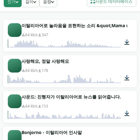
사운드 데이터베이스
인기
길이
음량
가져오지 않고 어떤 장면에든 들어가요.
여행 브이로그와 릴 제작자는 인사와 시장 외침을 집어
요. 반 초 만에 시청자를 로마나 피렌체에 배치하니까요.
이탈리아어로 놀라움을 표현하는 소리 &quot;Mama mia&quo
언어 학습 앱은 무드보다 발음이 더 중요한 더 느린 레스
64 kb/s
347
토랑 대화를 써요. 시대극 영화 작업과 요리 채널 인트로
는 실제 음악은 아니면서 이탈리아 배경 음악 큐처럼 작
동하는 더 따뜻한 한 단어 스팅에 기대요. 가입 없이 무료
00:02
사랑해요, 정말 사랑해요
다운로드 — 파스타 레시피 뒤나 토스카나 언덕 오프닝
샷 아래에 똑같이 유용해요. 저작권 없는 MP3.
64 kb/s
178
00:02
사운드: 진행자가 이탈리아어로 뉴스를 읽어줍니다.
64 kb/s
153
00:22
Bonjorno - 이탈리아어 인사말