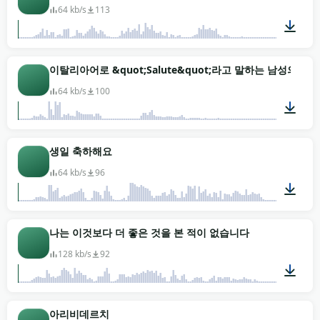
64 kb/s
113
00:01
이탈리아어로 &quot;Salute&quot;라고 말하는 남성의 목
64 kb/s
100
00:01
생일 축하해요
64 kb/s
96
00:02
나는 이것보다 더 좋은 것을 본 적이 없습니다
128 kb/s
92
00:03
아리비데르치