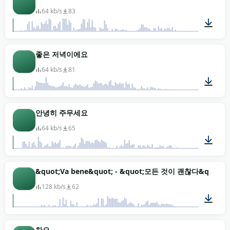
64 kb/s
83
00:01
좋은 저녁이에요
64 kb/s
81
00:01
안녕히 주무세요
64 kb/s
65
00:01
&quot;Va bene&quot; - &quot;모든 것이 괜찮다&quo
128 kb/s
62
00:01
차오