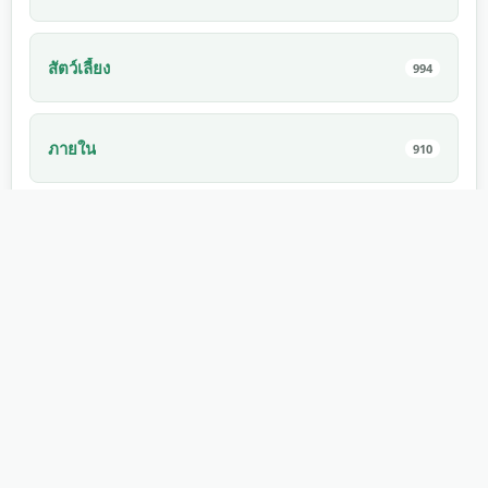
สัตว์เลี้ยง
994
ภายใน
910
식용
882
เกม
862
자연 현상
853
스마트폰
759