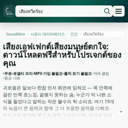
SoundDino
/
사운드 데이터베이스
/
인간
/
เสียงหวีดร้อง
เสียงเอฟเฟกต์เสียงมนุษย์ตกใจ:
ดาวน์โหลดฟรีสำหรับโปรเจกต์ของ
คุณ
무료
로열티 프리
MP3
가입 불필요
출처 표기 불필요
19개 클립
평균 ~3초
괴로움은 말보다 한참 먼저 화면에 읽혀요 — 목 안쪽에
걸린 반쪽 흐느낌, 끝맺지 못하는 숨, 누군가 막 나쁜 소
식을 들었다고 말하는 작은 불수의 헉 소리죠. 여기 19개
의 녹음이 큰 음역과 함께 그 더 조용한 음역을 다뤄요.
부드러운 베개에 묻고 녹음한 고뇌의 신음, 여성과 남성
목소리의 꿀꺽이는 울음, 속삭임에 가까운 절제된 애원,