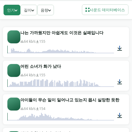
그리고 절제가 더는 이야기가 아닌 순간을 위한 완전히
풀어낸 비명까지.
사운드 데이터베이스
인기
길이
음량
오디오 드라마와 라디오극 작업은 더 미묘한 발성에서
많이 가져와요. 청취자가 시각이 아니라 텍스처에서 스
스로 그림을 그리는 곳이죠. 공포와 스릴러 영화는 더 넓
나는 가까웠지만 아쉽게도 이것은 실패입니다
은 다이내믹 레인지를 써요 — 대사 아래 참은 숨, 컷에서
64 kb/s
155
통곡으로 갑자기 터짐. 인디 게임 개발자는 환경이 거기
서 일어난 일에 시달리는 듯 느껴져야 할 때 루프된 괴로
운 배경 중얼거림을 집어요. 장면에 필요한 걸 가져가세
00:03
어린 소녀가 화가 났다
요 — 모든 클립이 무료 다운로드, 크레딧 표기도 가입도
없이. 저작권 없는 MP3.
64 kb/s
155
00:01
아이들이 무슨 일이 일어나고 있는지 몹시 실망한 듯한 소리(
64 kb/s
154
00:02