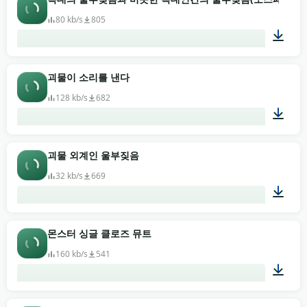
80 kb/s
805
00:30
괴물이 소리를 낸다
128 kb/s
682
00:22
괴물 외계인 울부짖음
32 kb/s
669
00:03
몬스터 싱글 클로즈 뮤트
160 kb/s
541