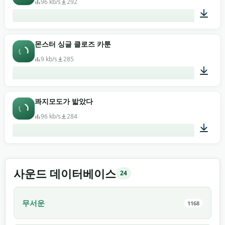
96 kb/s
292
00:01
몬스터 싱글 클로즈 카툰
9 kb/s
285
00:02
콰지모도가 밟았다
96 kb/s
284
00:03
사운드 데이터베이스
24
무서운
1168