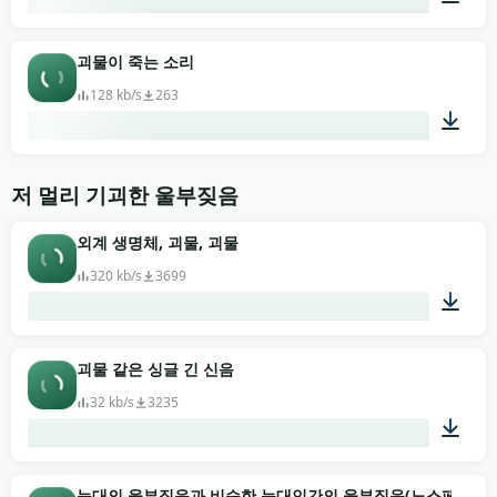
00:03
괴물이 죽는 소리
128 kb/s
263
00:35
저 멀리 기괴한 울부짖음
외계 생명체, 괴물, 괴물
320 kb/s
3699
01:09
괴물 같은 싱글 긴 신음
32 kb/s
3235
00:07
늑대의 울부짖음과 비슷한 늑대인간의 울부짖음(노스페라투의