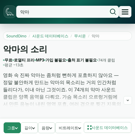
SoundDino
/
사운드 데이터베이스
/
무서운
/
악마
악마의 소리
무료
로열티 프리
MP3
가입 불필요
출처 표기 불필요
74개 클립
평균 ~13초
영화 속 진짜 악마는 좀처럼 뻔하게 포효하지 않아요 —
정말 불안하게 만드는 악마의 목소리는 거의 인간처럼
들리다가, 이내 아닌 그것이죠. 이 74개의 악마 사운드
클립은 양쪽 음역을 다뤄요. 가슴 목소리 으르렁거림에
서 만든 음높이 내린 영역 포효, 여러 겹으로 찢긴 지옥의
비명, 내적 독백 작업용으로 정중앙에 패닝한 느리고 증
오에 찬 속삭임, 그리고 크리처가 동물이 아니라 지적으
로 느껴져야 할 때 공포 편집자가 집는 건조한 학살자 으
사운드 데이터베이스
그룹
길이
음량
비트레이트
르렁거림까지.