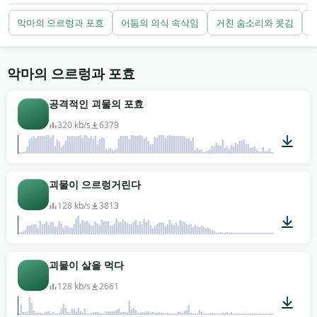
빙의 장면이라면 큰 소리보다 속삭임 테이크가 공포를
악마의 으르렁과 포효
어둠의 의식 속삭임
거친 숨소리와 콧김
훨씬 잘 실어 날라요 — 하나를 낮은 서브베이스 드론과
짝지으면 나머지는 관객이 알아서 해요. 게임 개발자는
보스전을 만들 때 포효와 비명을 겹쳐 악마가 물리적으
악마의 으르렁과 포효
로 거대하면서 동시에 감정적으로 금이 간 듯 들리게 해
공격적인 괴물의 포효
요. 스위니 토드풍 이발사 속삭임은 트레일러 비트의 전
경 보이스오버 아래에 멋지게 숨어요. 순간에 맞는 걸 집
320 kb/s
6379
으세요 — 모든 클립이 무료 다운로드, 가입도 나중의 크
레딧 표기도 없어요. 저작권 없는 MP3.
00:08
괴물이 으르렁거린다
128 kb/s
3813
00:06
괴물이 살을 먹다
128 kb/s
2661