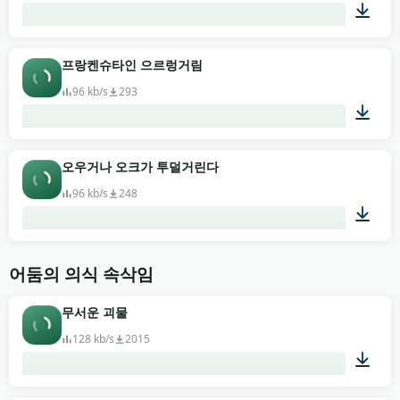
00:01
프랑켄슈타인 으르렁거림
96 kb/s
293
00:02
오우거나 오크가 투덜거린다
96 kb/s
248
00:07
어둠의 의식 속삭임
무서운 괴물
128 kb/s
2015