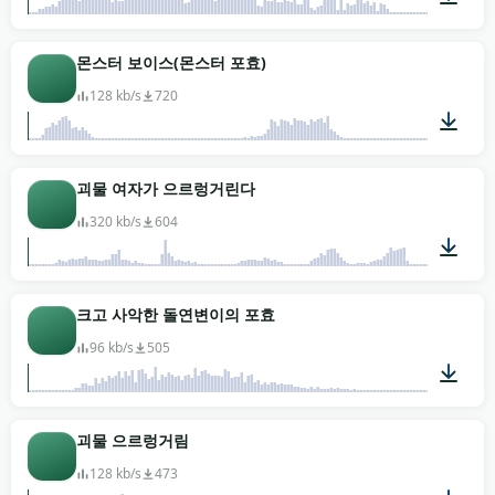
00:06
몬스터 보이스(몬스터 포효)
128 kb/s
720
00:08
괴물 여자가 으르렁거린다
320 kb/s
604
00:09
크고 사악한 돌연변이의 포효
96 kb/s
505
00:04
괴물 으르렁거림
128 kb/s
473