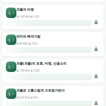
00:03
괴물의 비명
128 kb/s
1331
00:04
악마의 삐걱거림
96 kb/s
1321
00:03
괴물(괴물)의 포효, 비명, 신음소리
128 kb/s
1202
00:41
괴물은 고통스럽게 으르렁거린다
320 kb/s
925