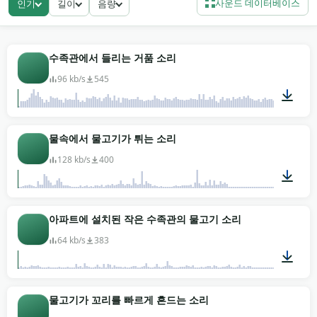
사운드 데이터베이스
인기
길이
음량
을 떨어뜨려 담은 먹먹한 수중 앰비언스까지요.
릴랙스 영상 편집자는 몇 분 동안 뚜렷한 반복 없이 이어
지는 긴 필터-버블 loop을 가져갑니다. 어린이 콘텐츠는
수족관에서 들리는 거품 소리
유리 탭 소리와 밝은 기포 터짐을 부드러운 액센트로 씁
96 kb/s
545
니다. 게임 오디오 디자이너는 바다 파도 소재에 기대지
않는 수중의 고요함이 필요할 때 hydrophone 베드를
찾습니다. 관상어 라이브러리 전체가 워터마크 없이 무
02:00
물속에서 물고기가 튀는 소리
료 다운로드되며, 명상 채널부터 장편 작업까지 두루 어
울립니다. MP3로 바로 받아 쓰세요.
128 kb/s
400
00:34
아파트에 설치된 작은 수족관의 물고기 소리
64 kb/s
383
00:37
물고기가 꼬리를 빠르게 흔드는 소리