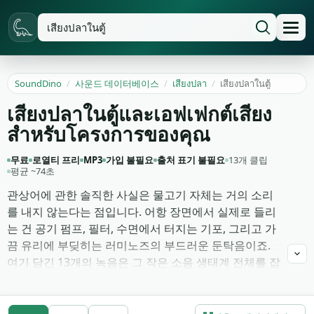
SoundDino
/
사운드 데이터베이스
/
เสียงปลา
/
เสียงปลาในตู้
เสียงปลาในตู้และเอฟเฟกต์เสียง
สำหรับโครงการของคุณ
무료
로열티 프리
MP3
가입 불필요
출처 표기 불필요
13개 클립
평균 ~74초
관상어에 관한 솔직한 사실은 물고기 자체는 거의 소리
를 내지 않는다는 점입니다. 어항 장면에서 실제로 들리
는 건 공기 펌프, 필터, 수면에서 터지는 기포, 그리고 가
끔 유리에 부딪히는 러미노즈의 부드러운 둔탁음이죠.
여기 담긴 13개의 녹음은 그 작은 소음 생태계 전체를 잡
아냅니다. 세 가지 밀도의 일정한 버블러 흐름, 정지와 최
대 유량 상태의 필터 험, 호기심 어린 손가락이 유리에 닿
는 탭 소리, 그리고 200리터 수초 어항에 hydrophone