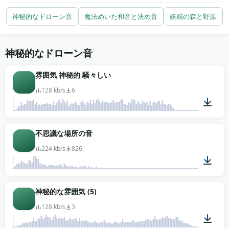
ファンタジー映画やゲームの音響は、寺院や遺跡やそ
神秘的なドローン音
魔法めいた和音と決め音
妖精の森と野原
の他の閾の場所の台詞の下のアンビエントなベッドに
パッド素材に手を伸ばす。幻想をテーマにしたプロジ
ェクトのトレーラー作業は、予告せず観客をヒットま
神秘的なドローン音
で歩かせるので、高まるドローンを引く。タロットや
雰囲気 神秘的 騒々しい
瞑想のコンテンツは、セグメント間の自然な句読点に
儀式のチャイムを使う。呪文を破るシンセプリセット
128 kb/s
6
のクリーンさはない。ファンタジー映画やゲームの編
集に無料ダウンロード、クレジット表記も登録もな
い。
00:57
不思議な場所の音
224 kb/s
826
00:06
神秘的な雰囲気 (5)
128 kb/s
3