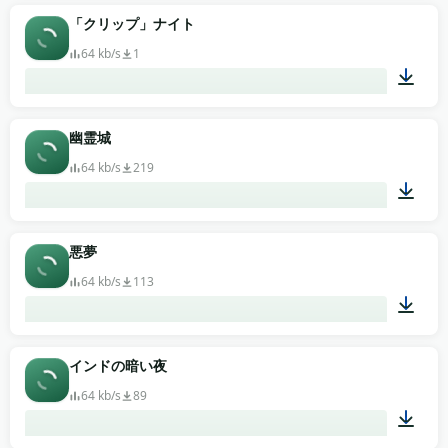
00:10
「クリップ」ナイト
64 kb/s
1
02:04
幽霊城
64 kb/s
219
02:27
悪夢
64 kb/s
113
03:56
インドの暗い夜
64 kb/s
89