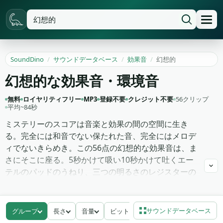
SoundDino
/
サウンドデータベース
/
効果音
/
幻想的
幻想的な効果音・環境音
無料
ロイヤリティフリー
MP3
登録不要
クレジット不要
56クリップ
平均~84秒
ミステリーのスコアは音楽と効果の間の空間に生き
る。完全には和音でない保たれた音、完全にはメロデ
ィでないきらめき。この56点の幻想的な効果音は、ま
さにそこに座る。5秒かけて吸い10秒かけて吐くエー
テルのパッドのうねり、三つの明るさのレジスターの
魔法のきらめきのヒット、深い自然のリバーブで捉え
た儀式のチャイム、呪文詠唱のトランジション用の秘
術のウーシュ、調を確定せず緊張を高める遅く高まる
サウンドデータベース
グループ
長さ
音量
ビットレート
ドローン。