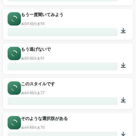
02:06
もう一度聞いてみよう
64 kb/s
94
05:37
もう逃げないで
64 kb/s
91
03:05
このスタイルです
64 kb/s
77
02:10
そのような選択肢がある
64 kb/s
70