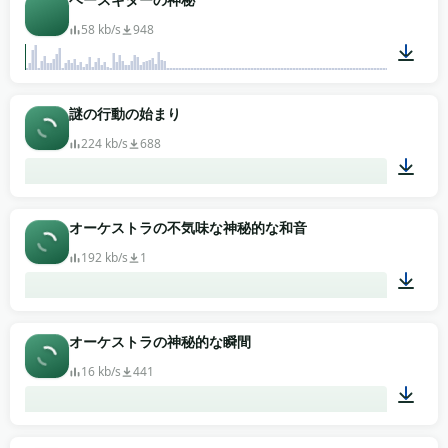
58 kb/s
948
00:02
謎の行動の始まり
224 kb/s
688
00:02
オーケストラの不気味な神秘的な和音
192 kb/s
1
00:04
オーケストラの神秘的な瞬間
16 kb/s
441