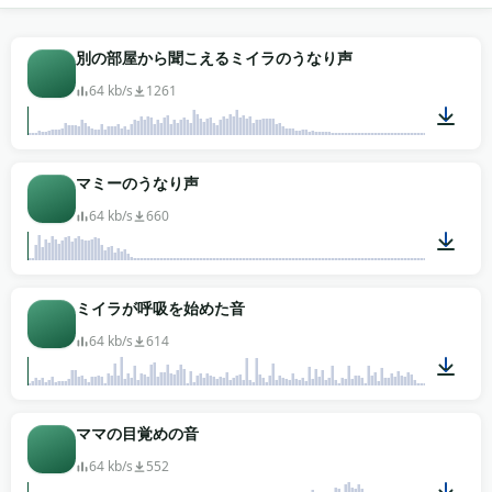
ハロウィンミックスやパーティーループは、衣装のノ
イズの背後に注意を要求せずに座るため、号泣とうめ
別の部屋から聞こえるミイラのうなり声
きの素材を引きます。インディーホラーゲームは、一
64 kb/s
1261
人称の地下室探検の下に息と包帯のレイヤーを使いま
す——足の引きずりがセリフなしに脅威を加えます。
アニメーションの短編やミーム編集は、パロディ用に
00:04
マミーのうなり声
クリーンにピッチアップする誇張気味の高笑いとうめ
きのテイクに手を伸ばします。シーンに必要なものを
64 kb/s
660
引いてください。パック全体が無料でダウンロード、
登録もウォーターマークもありません。
00:06
ミイラが呼吸を始めた音
64 kb/s
614
01:21
ママの目覚めの音
64 kb/s
552