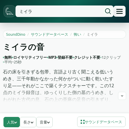
SoundDino
/
サウンドデータベース
/
怖い
/
ミイラ
ミイラの音
無料
ロイヤリティフリー
MP3
登録不要
クレジット不要
12クリップ
平均~25秒
石の床を引きずる包帯、言語より古く聞こえる低いう
めき、三千年動かなかった何かがついに動く乾いたす
り足——それがここで築くテクスチャーです。この12
点のミイラ録音は、ゆっくりした側の墓のうめき、し
わがれた古代の息、石の上の亜麻の足音の引きずり、
そして蓋が実際に外れる瞬間のために取っておいた深
い喉のうなりを扱います。ほとんどのテイクはドライ
で中央定位なので、ルームリバーブはあなたの手に残
サウンドデータベース
人気
長さ
音量
ります。