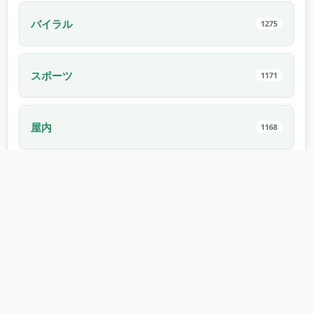
バイラル
1275
スポーツ
1171
屋内
1168
エレクトロニクス
1114
車
1022
ペットの鳴き声
994