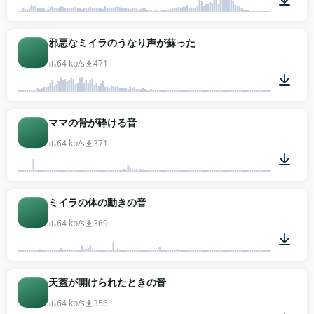
00:05
邪悪なミイラのうなり声が蘇った
64 kb/s
471
00:08
ママの骨が砕ける音
64 kb/s
371
00:03
ミイラの体の動きの音
64 kb/s
369
00:02
天蓋が開けられたときの音
64 kb/s
356