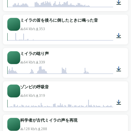
00:12
ミイラの首を後ろに倒したときに鳴った音
64 kb/s
353
00:01
ミイラの唸り声
64 kb/s
339
00:09
ゾンビの呼吸音
64 kb/s
319
02:34
科学者が古代ミイラの声を再現
128 kb/s
288