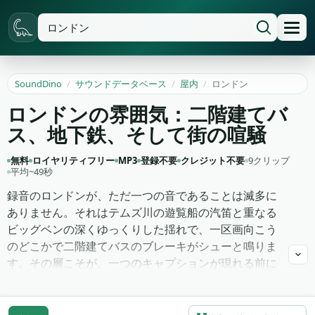
SoundDino
/
サウンドデータベース
/
屋内
/
ロンドン
ロンドンの雰囲気：二階建てバ
ス、地下鉄、そして街の喧騒
無料
ロイヤリティフリー
MP3
登録不要
クレジット不要
9クリップ
平均~49秒
録音のロンドンが、ただ一つの音であることは滅多に
ありません。それはテムズ川の遊覧船の汽笛と重なる
ビッグベンの深くゆっくりした揺れで、一区画向こう
のどこかで二階建てバスのブレーキがシューと鳴りま
す。その層こそが、一つのキャプションが現れる前に
どこにいるかを視聴者に伝えるものです。この9点の
短いロンドンのアンビエンスクリップは、音楽ベッド
なしに街の署名が必要な旅行カット、vlogのイント