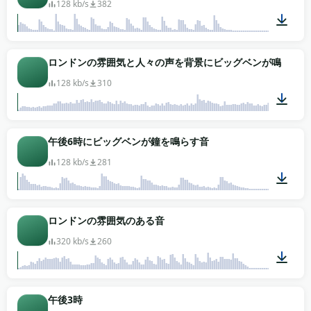
128 kb/s
382
00:59
ロンドンの雰囲気と人々の声を背景にビッグベンが鳴り響く
128 kb/s
310
00:41
午後6時にビッグベンが鐘を鳴らす音
128 kb/s
281
00:27
ロンドンの雰囲気のある音
320 kb/s
260
01:27
午後3時