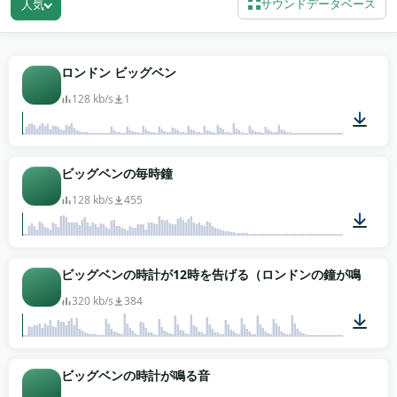
サウンドデータベース
人気
ロ、ストックフッテージの編集向けに集めました。
チャイム、水、そしてセリフの下に引くか生で使える
街の喧騒の薄い洗いが手に入ります。一打でビッグベ
ロンドン ビッグベン
ンを置けば、視聴者はナレーションの前にロンドンだ
128 kb/s
1
と知ります。無料でダウンロード、登録もライセンス
の追跡もありません。MP3で即使えます。
01:26
ビッグベンの毎時鐘
128 kb/s
455
00:22
ビッグベンの時計が12時を告げる（ロンドンの鐘が鳴る）
320 kb/s
384
01:27
ビッグベンの時計が鳴る音