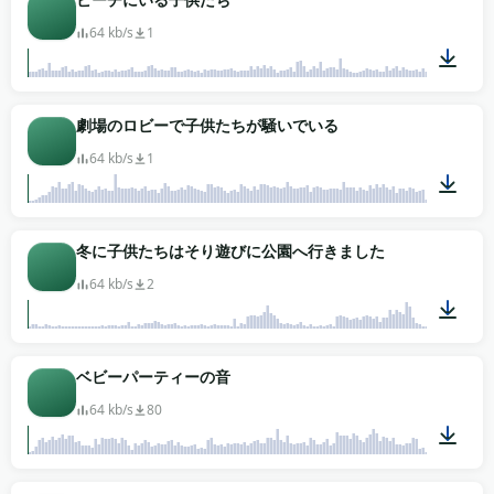
64 kb/s
1
01:30
劇場のロビーで子供たちが騒いでいる
64 kb/s
1
01:01
冬に子供たちはそり遊びに公園へ行きました
64 kb/s
2
01:11
ベビーパーティーの音
64 kb/s
80