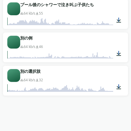
01:38
プール後のシャワーで泣き叫ぶ子供たち
64 kb/s
55
00:22
別の例
64 kb/s
46
00:57
別の選択肢
64 kb/s
32
01:20