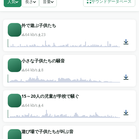
サウンドデータベース
人気
長さ
音量
本物の子供の笑いには空気と重なりがあり、それがテ
イクに温かみを与えます。
家族映画の編集者や広告クリエイターは、一つの顔も
外で遊ぶ子供たち
見せずに喜びを匂わせる必要があるとき、校庭のベッ
64 kb/s
23
ドに手を伸ばします——子供の効果音がカットの背後
で感情の仕事をします。子供向け商品のアプリイント
ロ作業は、達成ではなく励ましとして読まれる短めの
01:56
小さな子供たちの騒音
歓声を確認スティングに使います。重いビートが着地
する前に和らげる必要のあるモンタージュには、子供
64 kb/s
8
の笑い素材がトーンのクッションとして機能します。
無料でダウンロード、ライセンスの追跡はありませ
ん。
00:23
15～20人の児童が学校で騒ぐ
64 kb/s
4
00:29
遊び場で子供たちが叫ぶ音