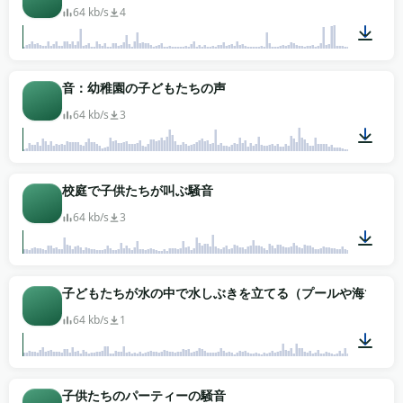
64 kb/s
4
00:48
音：幼稚園の子どもたちの声
64 kb/s
3
00:34
校庭で子供たちが叫ぶ騒音
64 kb/s
3
00:42
子どもたちが水の中で水しぶきを立てる（プールや海で）
64 kb/s
1
00:42
子供たちのパーティーの騒音