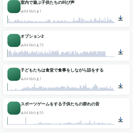
00:34
室内で遊ぶ子供たちの叫び声
64 kb/s
1
02:00
オプション2
64 kb/s
75
00:46
子どもたちは食堂で食事をしながら話をする
64 kb/s
1
01:00
スポーツゲームをする子供たちの群れの音
64 kb/s
55