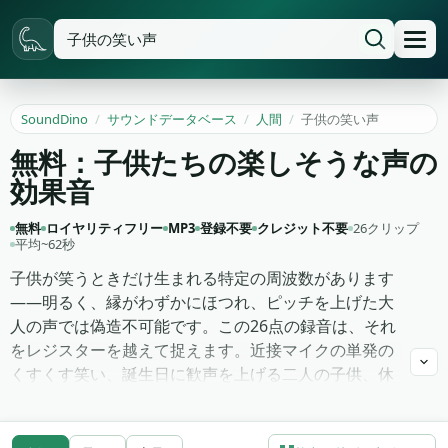
SoundDino
/
サウンドデータベース
/
人間
/
子供の笑い声
無料：子供たちの楽しそうな声の
効果音
無料
ロイヤリティフリー
MP3
登録不要
クレジット不要
26クリップ
平均~62秒
子供が笑うときだけ生まれる特定の周波数があります
——明るく、縁がわずかにほつれ、ピッチを上げた大
人の声では偽造不可能です。この26点の録音は、それ
をレジスターを越えて捉えます。近接マイクの単発の
くすくす笑い、誕生日に歓声を上げる二人の子供、休
み時間の校庭全体、そして誰かが追われてタッチされ
たことを意味する金切り声のバースト。どれも演出に
感じるほどライブラリ的にクリーンではありません。