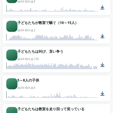
64 kb/s
8
02:16
子どもたちが教室で騒ぐ（10～15人）
64 kb/s
2
00:28
子どもたちは叫び、言い争う
64 kb/s
156
00:33
5～8人の子供
64 kb/s
4
00:22
子どもたちは教室を走り回って笑っている