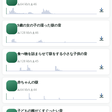
64 kb/s
46
00:01
5歳の女の子の湿った咳の音
128 kb/s
46
00:01
食べ物を詰まらせて咳をする小さな子供の音
128 kb/s
45
00:02
赤ちゃんの咳
64 kb/s
44
00:07
子どもの喉がくすぐったい音