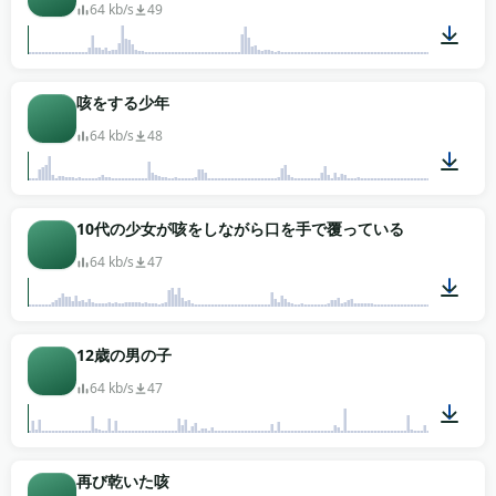
64 kb/s
49
00:02
咳をする少年
64 kb/s
48
00:01
10代の少女が咳をしながら口を手で覆っている
64 kb/s
47
00:01
12歳の男の子
64 kb/s
47
00:10
再び乾いた咳