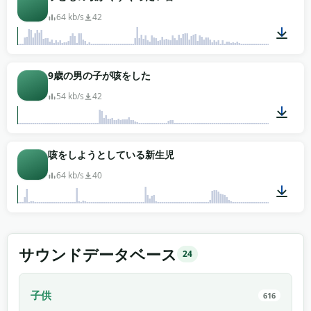
64 kb/s
42
00:01
9歳の男の子が咳をした
54 kb/s
42
00:02
咳をしようとしている新生児
64 kb/s
40
00:03
サウンドデータベース
24
子供
616