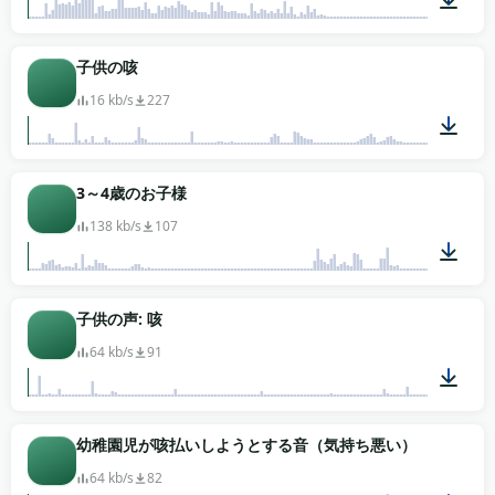
00:11
子供の咳
16 kb/s
227
00:08
3～4歳のお子様
138 kb/s
107
00:03
子供の声: 咳
64 kb/s
91
00:03
幼稚園児が咳払いしようとする音（気持ち悪い）
64 kb/s
82