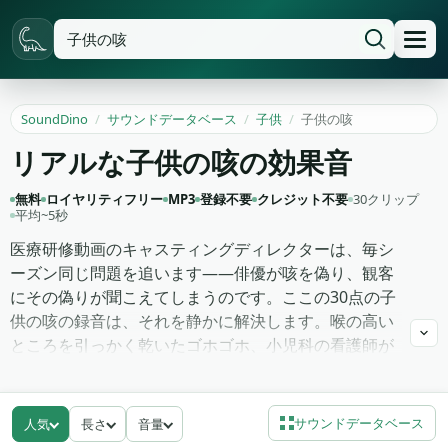
SoundDino
/
サウンドデータベース
/
子供
/
子供の咳
リアルな子供の咳の効果音
無料
ロイヤリティフリー
MP3
登録不要
クレジット不要
30クリップ
平均~5秒
医療研修動画のキャスティングディレクターは、毎シ
ーズン同じ問題を追います——俳優が咳を偽り、観客
にその偽りが聞こえてしまうのです。ここの30点の子
供の咳の録音は、それを静かに解決します。喉の高い
ところを引っかく乾いたゴホゴホ、小児科の看護師が
一目で見分けるクループのアザラシ吠え、下にゴロゴ
ロを伴う湿った痰のからむ咳、そして風邪をひいて話
そうとする子供に句読点を打つ短い咳払い。年齢は幼
サウンドデータベース
人気
長さ
音量
児から十代前半まで幅があり、音色が区分間で明確に