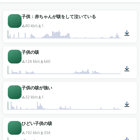
違います。
小児科のeラーニングモジュールは、トリアージ認識
子供：赤ちゃんが咳をして泣いている
を教えるためクループと乾いた咳の素材を使います。
80 kb/s
1
病気の子供のシーンの映画のfoleyは、軽めの咳払いと
短い湿った咳に手を伸ばします——持続的なゴホゴホ
が多すぎると、病気ではなく演技として読まれます。
00:13
子供の咳
アニメやオーディオブックの語りは、キャラのビート
として控えめに使います。各クリップはドライで中央
128 kb/s
660
定位、クリーンにトリミングされています。どんなプ
ロジェクトにも無料でダウンロード、クレジット表記
不要、登録の壁もありません。
00:03
子供の咳が強い
32 kb/s
1
00:07
ひどい子供の咳
192 kb/s
354