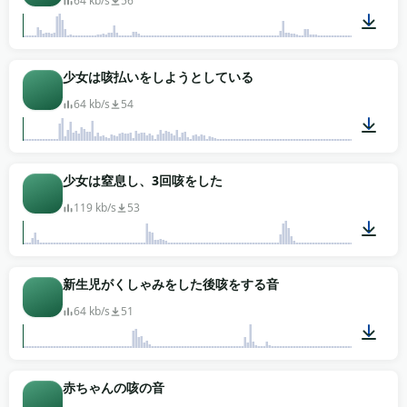
64 kb/s
56
00:03
少女は咳払いをしようとしている
64 kb/s
54
00:01
少女は窒息し、3回咳をした
119 kb/s
53
00:02
新生児がくしゃみをした後咳をする音
64 kb/s
51
00:04
赤ちゃんの咳の音