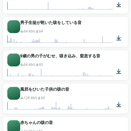
00:21
男子生徒が乾いた咳をしている音
64 kb/s
64
00:13
9歳の男の子がむせ、咳き込み、窒息する音
64 kb/s
60
00:12
風邪をひいた子供の咳の音
128 kb/s
60
00:02
赤ちゃんの咳の音