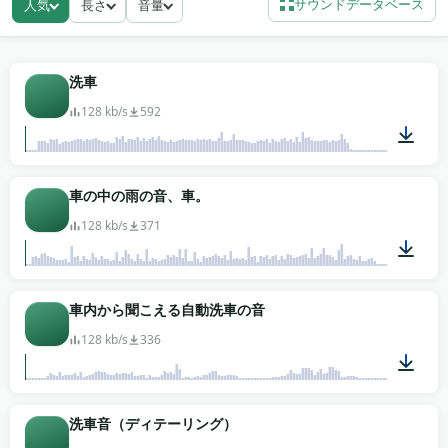
サウンドデータベース
人気
長さ
音量
ネルへの回転ブラシの接触、様々な圧力の水しぶき、
泡ジェットのバースト、そして体験全体を包む長い密
閉アンビエンス。
洗車
すべての録音が無料のMP3ダウンロードで、自動車広
128 kb/s
592
告、ドラレコ編集、ポッドキャストのコールドオープ
ン、または短編映画の素早いシーン設定に掴む準備が
できています。登録もライセンスの追跡もありませ
01:37
車の中の雨の音、車。
ん。著作権フリーで使えます。
128 kb/s
371
01:33
車内から聞こえる自動洗車の音
128 kb/s
336
03:08
洗車音（ディテーリング）