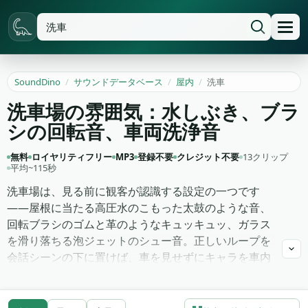
SoundDino
/
サウンドデータベース
/
屋内
/
洗車
洗車場の雰囲気：水しぶき、ブラ
シの回転音、車両洗浄音
無料
ロイヤリティフリー
MP3
登録不要
クレジット不要
13クリップ
平均~115秒
洗車場は、見る前に観客が認識する設定の一つです
——屋根に当たる高圧水のこもった太鼓のような音、
回転ブラシのゴムと革のようなキュッキュッ、ガラス
を滑り落ちる泡ジェットのシュー音。正しいループを
会話シーンの下に置けば、車を見せずにキャラを車内
に置けます。逆方向にも機能します——外の交通と室
内のビートの間の遷移ベッドとしてです。ここの13ク
リップはトンネルの全アークを扱います——異なるパ