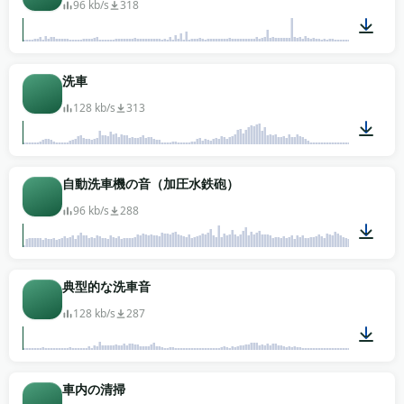
96 kb/s
318
01:40
洗車
128 kb/s
313
01:03
自動洗車機の音（加圧水鉄砲）
96 kb/s
288
02:07
典型的な洗車音
128 kb/s
287
02:18
車内の清掃