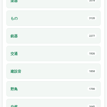
楽器
3514
もの
3120
銃器
2277
交通
1926
建設音
1858
野鳥
1700
自然
1645