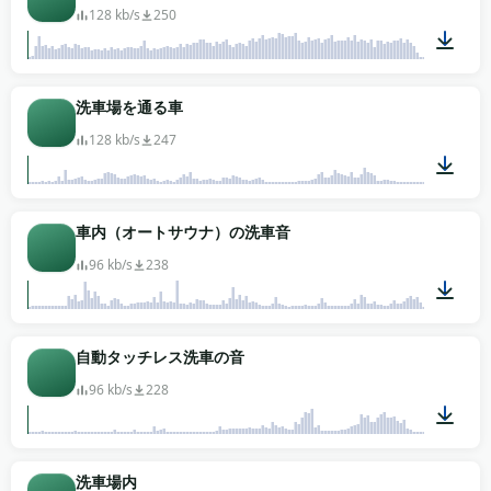
128 kb/s
250
01:04
洗車場を通る車
128 kb/s
247
03:06
車内（オートサウナ）の洗車音
96 kb/s
238
01:41
自動タッチレス洗車の音
96 kb/s
228
02:43
洗車場内