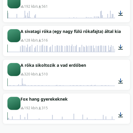
192 kb/s
561
01:40
A sivatagi róka (egy nagy fülű rókafajta) által kiadott
128 kb/s
516
01:07
A róka sikoltozik a vad erdőben
320 kb/s
510
00:58
Fox hang gyerekeknek
192 kb/s
315
01:21