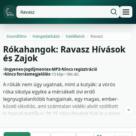
SoundDino
/
Hangadatbázis
/
Vadállatok
/
Ravasz
Rókahangok: Ravasz Hívások
és Zajok
Ingyenes
Jogdíjmentes
MP3
Nincs regisztráció
Nincs forrásmegjelölés
15 klip
~39s átl.
A rókák nem úgy ugatnak, mint a kutyák: a vörös
róka sikolya egyike a mérsékelt övi erdő
legnyugtalanítóbb hangjainak, egy magas, ember-
közeli sikoltás, ami számtalan vidéki alvót szólított
ki hajnali kettőkor. Itt 15 róka-felvétel fedi le a teljes
vokális skálát: azok a territoriális sikolyok teljes
vibratóban, a kisebb fennek-kontaktus hívások a
sivatagi fajoktól, rövid figyelmeztető ugatások az