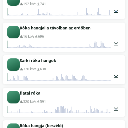
192 kb/s
741
02:10
Róka hangjai a távolban az erdőben
16 kb/s
696
00:07
Sarki róka hangok
320 kb/s
638
00:05
fiatal róka
320 kb/s
591
00:39
Róka hangja (beszélő)