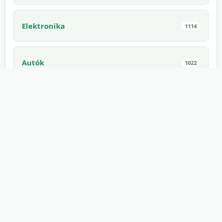
Elektronika
1114
Autók
1022
Háziállatok hangjai
994
Beltéri
910
Ehető
882
Játékok
862