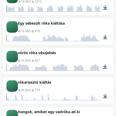
16 kb/s
1010
00:05
Egy sebesült róka kiáltása
16 kb/s
918
00:05
vörös róka vészjelzés
16 kb/s
857
00:05
rókariasztó kiáltás
96 kb/s
774
00:41
Hangok, amiket egy vadróka ad ki