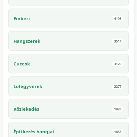
Emberi
4193
Hangszerek
3514
Cuccok
3120
Lőfegyverek
2277
Közlekedés
1926
Építkezés hangjai
1858