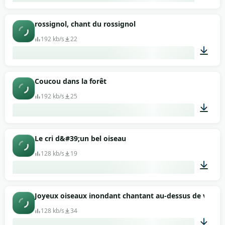
00:22
rossignol, chant du rossignol
192 kb/s
22
02:41
Coucou dans la forêt
192 kb/s
25
01:46
Le cri d&#39;un bel oiseau
128 kb/s
19
00:09
Joyeux oiseaux inondant chantant au-dessus de votre 
128 kb/s
34