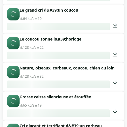
Le grand cri d&#39;un coucou
00:08
64 kb/s
19
Le coucou sonne l&#39;horloge
00:07
128 kb/s
22
Nature, oiseaux, corbeaux, coucou, chien au loin
00:17
128 kb/s
32
Grosse caisse silencieuse et étouffée
03:24
65 kb/s
19
Cri glaçant et terrifiant d&#39;un corbeau