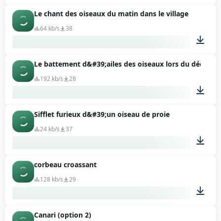
Le chant des oiseaux du matin dans le village
00:09
64 kb/s
38
Le battement d&#39;ailes des oiseaux lors du décollag
02:00
192 kb/s
28
Sifflet furieux d&#39;un oiseau de proie
00:22
24 kb/s
37
corbeau croassant
00:08
128 kb/s
29
Canari (option 2)
00:19