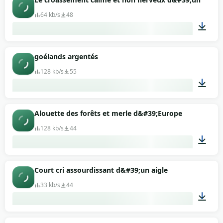
64 kb/s
48
00:03
goélands argentés
128 kb/s
55
01:19
Alouette des forêts et merle d&#39;Europe
128 kb/s
44
04:15
Court cri assourdissant d&#39;un aigle
33 kb/s
44