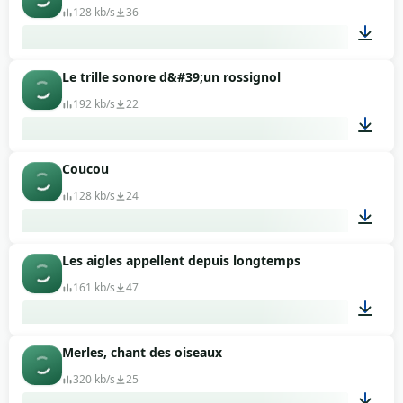
128 kb/s
36
Le trille sonore d&#39;un rossignol
00:02
192 kb/s
22
Coucou
00:06
128 kb/s
24
Les aigles appellent depuis longtemps
00:09
161 kb/s
47
Merles, chant des oiseaux
00:05
320 kb/s
25