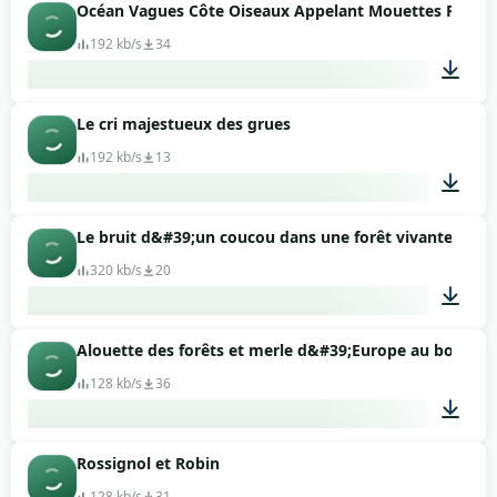
Océan Vagues Côte Oiseaux Appelant Mouettes Rivièr
00:01
192 kb/s
34
Le cri majestueux des grues
01:30
192 kb/s
13
Le bruit d&#39;un coucou dans une forêt vivante
00:06
320 kb/s
20
Alouette des forêts et merle d&#39;Europe au bord du
00:24
128 kb/s
36
Rossignol et Robin
04:16
128 kb/s
31