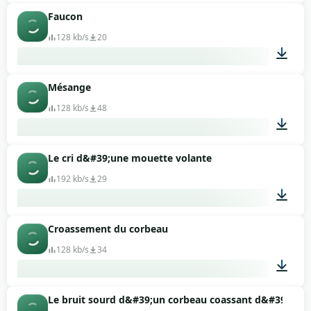
Faucon
00:09
128 kb/s
20
Mésange
00:07
128 kb/s
48
Le cri d&#39;une mouette volante
00:56
192 kb/s
29
Croassement du corbeau
00:03
128 kb/s
34
Le bruit sourd d&#39;un corbeau coassant d&#39;un f
00:10