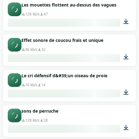
00:28
Les mouettes flottent au-dessus des vagues
128 kb/s
47
00:29
Effet sonore de coucou frais et unique
96 kb/s
32
00:14
Le cri défensif d&#39;un oiseau de proie
16 kb/s
14
00:06
sons de perruche
128 kb/s
28