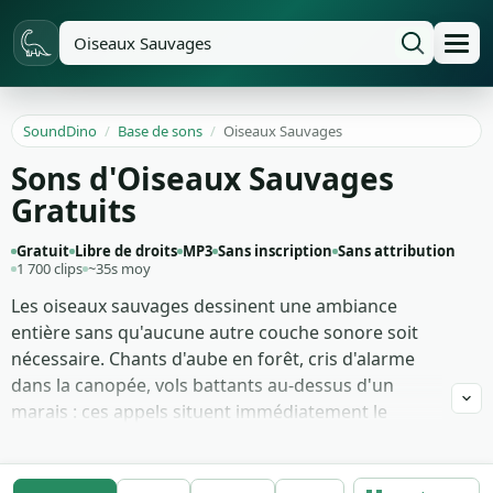
SoundDino
/
Base de sons
/
Oiseaux Sauvages
Sons d'Oiseaux Sauvages
Gratuits
Gratuit
Libre de droits
MP3
Sans inscription
Sans attribution
1 700 clips
~35s moy
Les oiseaux sauvages dessinent une ambiance
entière sans qu'aucune autre couche sonore soit
nécessaire. Chants d'aube en forêt, cris d'alarme
dans la canopée, vols battants au-dessus d'un
marais : ces appels situent immédiatement le
spectateur dans un lieu et une saison. C'est
l'élément de fond le plus économique pour rendre
une scène extérieure vivante, et il porte aussi une