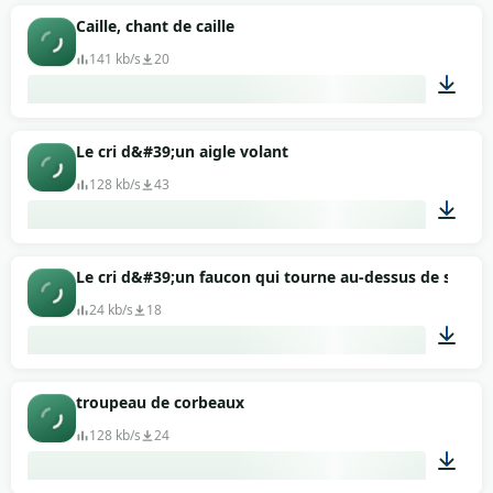
00:50
Caille, chant de caille
141 kb/s
20
00:24
Le cri d&#39;un aigle volant
128 kb/s
43
00:06
Le cri d&#39;un faucon qui tourne au-dessus de sa pro
24 kb/s
18
00:07
troupeau de corbeaux
128 kb/s
24