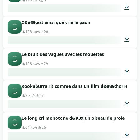
C&#39;est ainsi que crie le paon
08:36
128 kb/s
20
Le bruit des vagues avec les mouettes
00:02
128 kb/s
29
Kookaburra rit comme dans un film d&#39;horreur
01:51
8 kb/s
27
Le long cri monotone d&#39;un oiseau de proie
00:06
64 kb/s
26