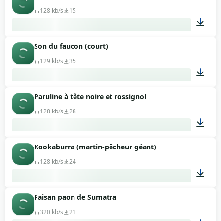
128 kb/s
15
Son du faucon (court)
00:05
129 kb/s
35
Paruline à tête noire et rossignol
00:04
128 kb/s
28
Kookaburra (martin-pêcheur géant)
05:09
128 kb/s
24
Faisan paon de Sumatra
00:13
320 kb/s
21