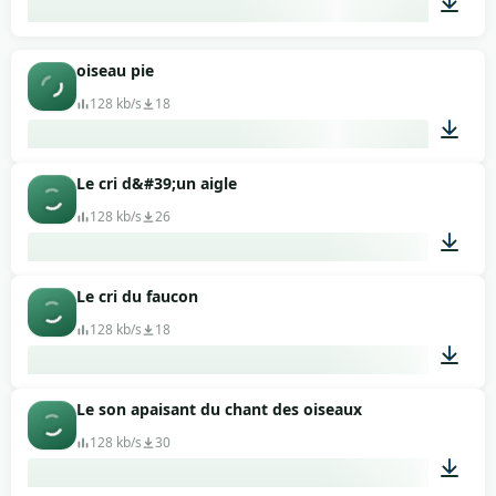
00:02
oiseau pie
128 kb/s
18
Le cri d&#39;un aigle
00:22
128 kb/s
26
Le cri du faucon
00:09
128 kb/s
18
Le son apaisant du chant des oiseaux
00:16
128 kb/s
30