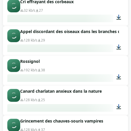
Cri effrayant des corbeaux
00:16
32 kb/s
27
Appel discordant des oiseaux dans les branches des ar
00:03
128 kb/s
29
Rossignol
03:27
192 kb/s
38
Canard charlatan anxieux dans la nature
02:17
128 kb/s
25
Grincement des chauves-souris vampires
00:04
128 kb/s
37