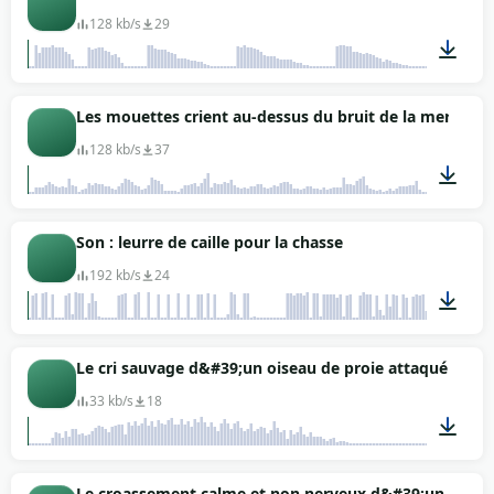
128 kb/s
29
00:18
Les mouettes crient au-dessus du bruit de la mer
128 kb/s
37
01:02
Son : leurre de caille pour la chasse
192 kb/s
24
01:29
Le cri sauvage d&#39;un oiseau de proie attaqué
33 kb/s
18
00:02
Le croassement calme et non nerveux d&#39;un corbe