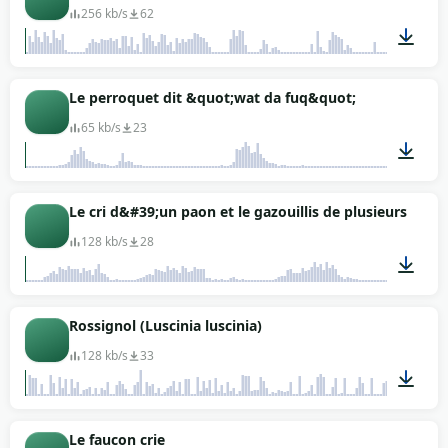
256 kb/s
62
01:20
Le perroquet dit &quot;wat da fuq&quot;
65 kb/s
23
00:01
Le cri d&#39;un paon et le gazouillis de plusieurs petit
128 kb/s
28
00:05
Rossignol (Luscinia luscinia)
128 kb/s
33
15:41
Le faucon crie