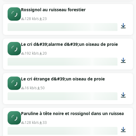
01:13
Rossignol au ruisseau forestier
128 kb/s
23
15:42
Le cri d&#39;alarme d&#39;un oiseau de proie
192 kb/s
20
00:06
Le cri étrange d&#39;un oiseau de proie
16 kb/s
50
00:03
Paruline à tête noire et rossignol dans un ruisseau fore
128 kb/s
33