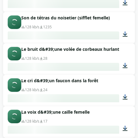
Son de tétras du noisetier (sifflet femelle)
00:01
128 kb/s
1235
Le bruit d&#39;une volée de corbeaux hurlant
00:09
128 kb/s
28
Le cri d&#39;un faucon dans la forêt
00:10
128 kb/s
24
La voix d&#39;une caille femelle
00:26
128 kb/s
17