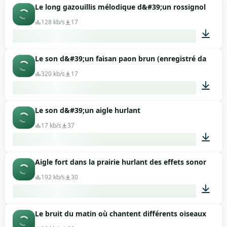
Le long gazouillis mélodique d&#39;un rossignol
00:09
128 kb/s
17
Le son d&#39;un faisan paon brun (enregistré dans les
00:09
320 kb/s
17
Le son d&#39;un aigle hurlant
01:26
17 kb/s
37
Aigle fort dans la prairie hurlant des effets sonores
00:02
192 kb/s
30
Le bruit du matin où chantent différents oiseaux
00:04