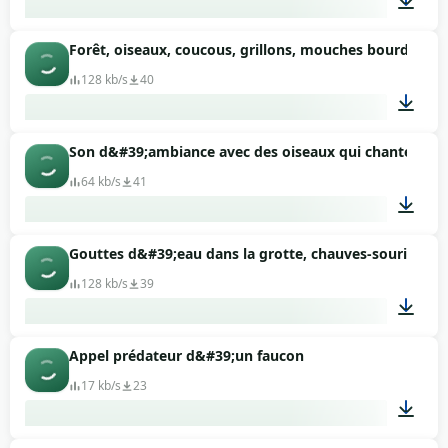
Forêt, oiseaux, coucous, grillons, mouches bourdonna
01:45
128 kb/s
40
Son d&#39;ambiance avec des oiseaux qui chantent en
03:56
64 kb/s
41
Gouttes d&#39;eau dans la grotte, chauves-souris, br
02:00
128 kb/s
39
Appel prédateur d&#39;un faucon
03:00
17 kb/s
23