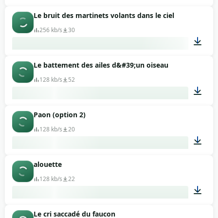
Le bruit des martinets volants dans le ciel
00:09
256 kb/s
30
Le battement des ailes d&#39;un oiseau
00:24
128 kb/s
52
Paon (option 2)
00:13
128 kb/s
20
alouette
00:09
128 kb/s
22
Le cri saccadé du faucon
00:32