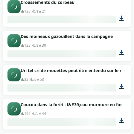
00:01
Croassements du corbeau
128 kb/s
21
00:06
Des moineaux gazouillent dans la campagne
128 kb/s
30
02:22
Un tel cri de mouettes peut être entendu sur le rivage
32 kb/s
53
00:06
Coucou dans la forêt : l&#39;eau murmure en fond
192 kb/s
44