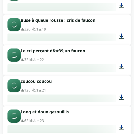
Buse à queue rousse : cris de faucon
00:45
320 kb/s
19
Le cri perçant d&#39;un faucon
00:27
32 kb/s
22
coucou coucou
00:03
128 kb/s
21
Long et doux gazouillis
00:08
62 kb/s
23