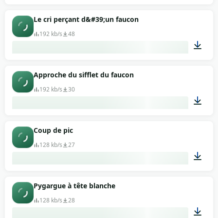
05:13
Le cri perçant d&#39;un faucon
192 kb/s
48
00:05
Approche du sifflet du faucon
192 kb/s
30
00:08
Coup de pic
128 kb/s
27
00:42
Pygargue à tête blanche
128 kb/s
28