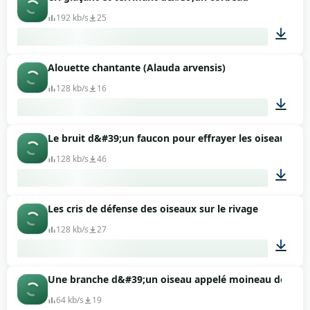
00:02
192 kb/s
25
Alouette chantante (Alauda arvensis)
00:08
128 kb/s
16
Le bruit d&#39;un faucon pour effrayer les oiseaux
04:52
128 kb/s
46
Les cris de défense des oiseaux sur le rivage
01:15
128 kb/s
27
Une branche d&#39;un oiseau appelé moineau des rue
01:35
64 kb/s
19