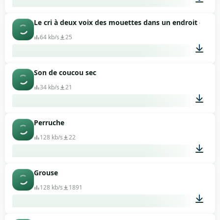
Le cri à deux voix des mouettes dans un endroit calme
01:44
64 kb/s
25
Son de coucou sec
00:04
34 kb/s
21
Perruche
00:05
128 kb/s
22
Grouse
00:37
128 kb/s
1891