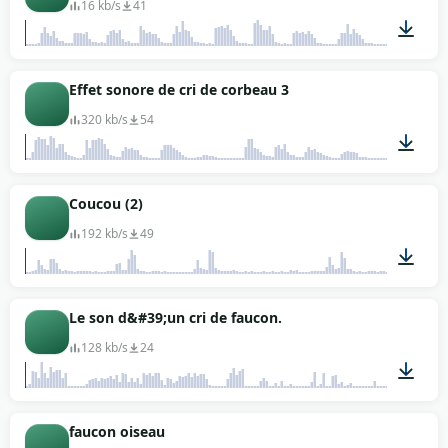
16 kb/s
41
00:06
Effet sonore de cri de corbeau 3
320 kb/s
54
00:08
Coucou (2)
192 kb/s
49
00:08
Le son d&#39;un cri de faucon.
128 kb/s
24
01:21
faucon oiseau