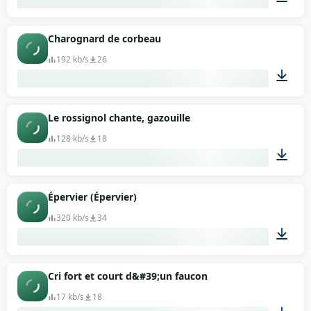
02:16
Charognard de corbeau
192 kb/s
26
00:03
Le rossignol chante, gazouille
128 kb/s
18
00:14
Épervier (Épervier)
320 kb/s
34
00:30
Cri fort et court d&#39;un faucon
17 kb/s
18