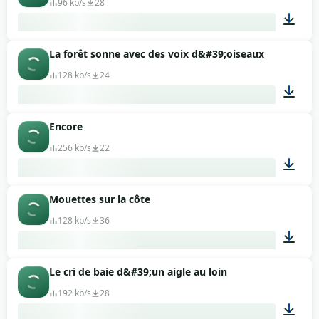
96 kb/s
28
La forêt sonne avec des voix d&#39;oiseaux
00:25
128 kb/s
24
Encore
02:03
256 kb/s
22
Mouettes sur la côte
00:12
128 kb/s
36
Le cri de baie d&#39;un aigle au loin
00:44
192 kb/s
28