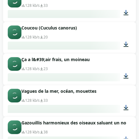
128 kb/s
33
Coucou (Cuculus canorus)
00:37
128 kb/s
20
Ça a l&#39;air frais, un moineau
02:21
128 kb/s
23
Vagues de la mer, océan, mouettes
00:09
128 kb/s
33
Gazouillis harmonieux des oiseaux saluant un nouveau
01:34
128 kb/s
38