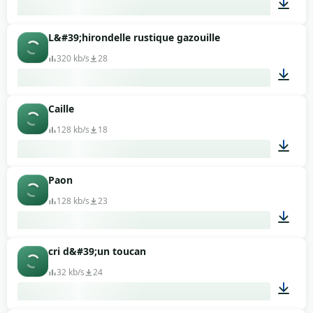
L&#39;hirondelle rustique gazouille
00:25
320 kb/s
28
Caille
00:40
128 kb/s
18
Paon
00:10
128 kb/s
23
cri d&#39;un toucan
00:05
32 kb/s
24