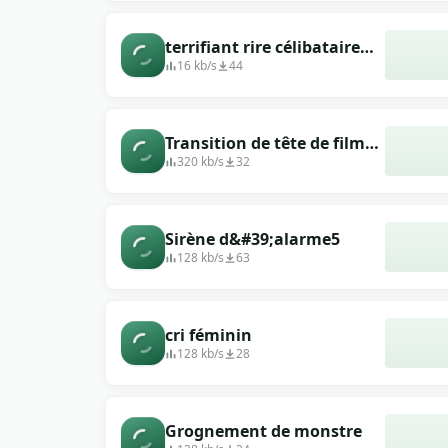
terrifiant rire célibataire
long mâle en gelée
16 kb/s
44
Transition de tête de film
d&#39;horreur ouvrant un
320 kb/s
32
son de fond effrayant
d&#39;horreur
Sirène d&#39;alarme5
128 kb/s
63
cri féminin
128 kb/s
28
Grognement de monstre