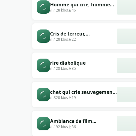
Homme qui crie, homme
qui crie
128 kb/s
46
Cris de terreur,
d&#39;angoisse
128 kb/s
22
rire diabolique
128 kb/s
35
chat qui crie sauvagement,
cri déchirant d&#39;un
320 kb/s
19
chat
Ambiance de film
d&#39;horreur sombre
192 kb/s
36