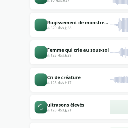
d&#39;écho
80 kb/s
27
Rugissement de monstre
agressif
320 kb/s
38
Femme qui crie au sous-sol
128 kb/s
29
Cri de créature
128 kb/s
17
ultrasons élevés
128 kb/s
21