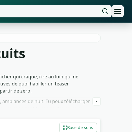
uits
cher qui craque, rire au loin qui ne
uves de quoi habiller un teaser
artir de zéro.
, ambiances de nuit. Tu peux télécharger
 Les sons sont libres de droits, ce qui
 à ton plan et garde le reste pour le
Base de sons