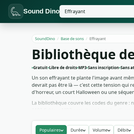
Sound Dino
SoundDino
/
Base de sons
/
Effrayant
Bibliothèque de
Gratuit
Libre de droits
MP3
Sans inscription
Sans a
Un son effrayant te plante l'image avant même
devrait pas être là — c'est cette tension qui
d'horreur, un court Halloween ou une séquen
La bibliothèque couvre les codes du genre : 
1192 fichiers MP3 gratuits et les caler direc
veut dire que ton projet YouTube ou ton court-
prochain épisode.
Populaires
Durée
Volume
Débit