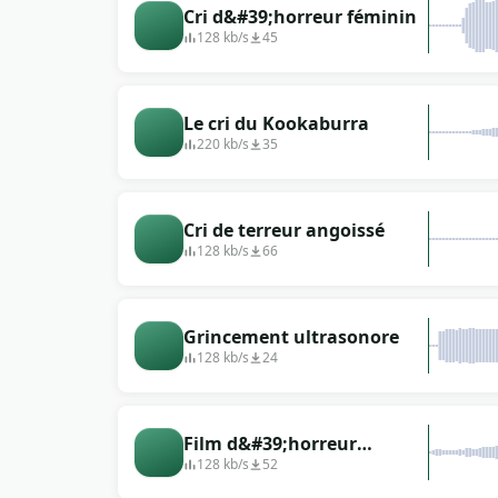
Cri d&#39;horreur féminin
128 kb/s
45
Le cri du Kookaburra
220 kb/s
35
Cri de terreur angoissé
128 kb/s
66
Grincement ultrasonore
128 kb/s
24
Film d&#39;horreur
cinématographique et
128 kb/s
52
télévisuel