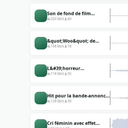
Son de fond de film
d&#39;horreur super
320 kb/s
40
effrayant
&quot;Woo&quot; de
gnome
198 kb/s
18
L&#39;horreur
s&#39;empare de
118 kb/s
35
l&#39;intérieur
Hit pour la bande-annonce
d&#39;un film
128 kb/s
39
d&#39;horreur (2)
Cri féminin avec effet