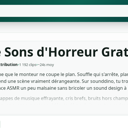
 Sons d'Horreur Grat
ttribution
1 192 clips
~24s moy
 que le monteur ne coupe le plan. Souffle qui s'arrête, plan
 rend une scène vraiment dérangeante. Sur sounddino, tu tro
ce ASMR un peu malsaine sans bricoler un sound design à p
nappes de musique effrayante, cris brefs, bruits hors champ
tement sur ton montage vidéo, ta démo de jeu ou ton podcast.
métrage indé reste clean côté licences. Attrape ce qui colle