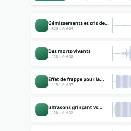
Gémissements et cris de
douleur, plusieurs femmes
320 kb/s
84
Des morts-vivants
128 kb/s
38
Effet de frappe pour la
scène d&#39;horreur :
115 kb/s
37
&quot;Robot
Scream&quot;
ultrasons grinçant vs
voisins
128 kb/s
32