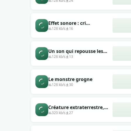
128 kb/s
24
Effet sonore : cri
&quot;Alien&quot; (version
128 kb/s
16
2)
Un son qui repousse les
souris et autres rongeurs
128 kb/s
13
Le monstre grogne
128 kb/s
30
Créature extraterrestre,
monstre, monstre
320 kb/s
27