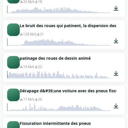
32 kb/s
18
00:03
Le bruit des roues qui patinent, la dispersion des gravi
128 kb/s
21
00:07
patinage des roues de dessin animé
16 kb/s
22
00:02
Dérapage d&#39;une voiture avec des pneus fissurés
17 kb/s
26
00:01
Fissuration intermittente des pneus