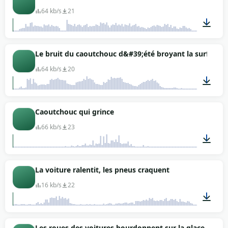
64 kb/s
21
00:07
Le bruit du caoutchouc d&#39;été broyant la surface g
64 kb/s
20
00:14
Caoutchouc qui grince
66 kb/s
23
00:01
La voiture ralentit, les pneus craquent
16 kb/s
22
00:02
Les roues des voitures bourdonnent sur la glace