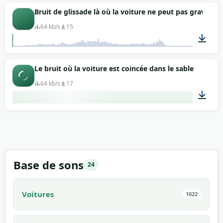
00:37
Bruit de glissade là où la voiture ne peut pas gravir un
64 kb/s
15
00:06
Le bruit où la voiture est coincée dans le sable
64 kb/s
17
00:45
Base de sons
24
Voitures
1022