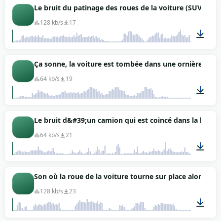
01:16
Le bruit du patinage des roues de la voiture (SUV)
128 kb/s
17
00:13
Ça sonne, la voiture est tombée dans une ornière, main
64 kb/s
19
00:18
Le bruit d&#39;un camion qui est coincé dans la boue,
64 kb/s
21
01:11
Son où la roue de la voiture tourne sur place alors qu&#
128 kb/s
23