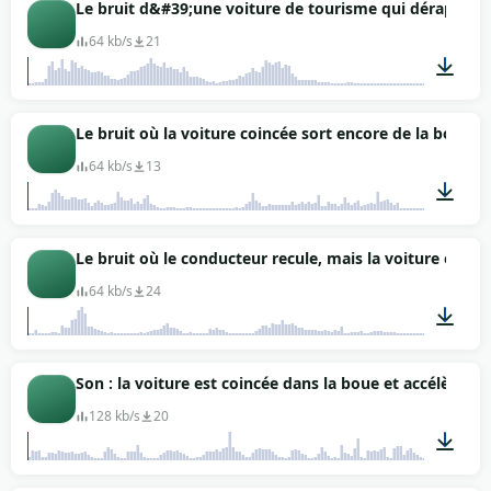
01:19
Le bruit d&#39;une voiture de tourisme qui dérape su
64 kb/s
21
00:13
Le bruit où la voiture coincée sort encore de la boue o
64 kb/s
13
01:08
Le bruit où le conducteur recule, mais la voiture est 
64 kb/s
24
00:24
Son : la voiture est coincée dans la boue et accélère, l
128 kb/s
20