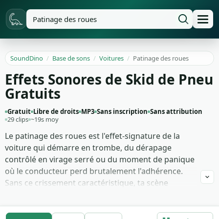
SoundDino
/
Base de sons
/
Voitures
/
Patinage des roues
Effets Sonores de Skid de Pneu
Gratuits
Gratuit
Libre de droits
MP3
Sans inscription
Sans attribution
29 clips
~19s moy
Le patinage des roues est l'effet-signature de la
voiture qui démarre en trombe, du dérapage
contrôlé en virage serré ou du moment de panique
où le conducteur perd brutalement l'adhérence.
Sans ce crissement caractéristique, ta scène
d'action manque d'urgence — c'est le détail qui fait
passer un montage de poursuite de générique à
viscéral. Les vidéastes auto, les jeux de course