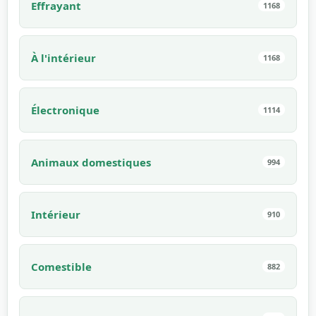
Effrayant
1168
À l'intérieur
1168
Électronique
1114
Animaux domestiques
994
Intérieur
910
Comestible
882