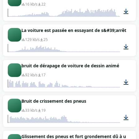
16 kb/s
22
00:03
La voiture est passée en essayant de s&#39;arrêter
129 kb/s
25
00:05
bruit de dérapage de voiture de dessin animé
92 kb/s
17
00:01
Bruit de crissement des pneus
33 kb/s
19
00:01
Glissement des pneus et fort grondement dû à une col