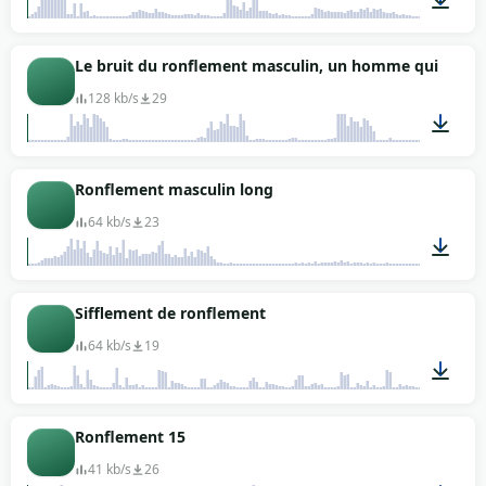
00:07
Le bruit du ronflement masculin, un homme qui ronfl
128 kb/s
29
00:12
Ronflement masculin long
64 kb/s
23
00:04
Sifflement de ronflement
64 kb/s
19
00:27
Ronflement 15
41 kb/s
26