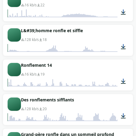
16 kb/s
22
00:02
L&#39;homme ronfle et siffle
128 kb/s
18
00:13
Ronflement 14
16 kb/s
19
00:06
Des ronflements sifflants
128 kb/s
20
00:27
Grand-père ronfle dans un sommeil profond