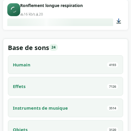
00:02
Ronflement longue respiration
16 kb/s
20
00:02
Base de sons
24
Humain
4193
Effets
7126
Instruments de musique
3514
Objets
3120