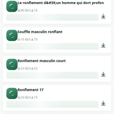
00:02
Le ronflement d&#39;un homme qui dort profondéme
96 kb/s
16
00:11
Souffle masculin ronflant
16 kb/s
19
00:02
Ronflement masculin court
33 kb/s
20
00:01
Ronflement 17
33 kb/s
19