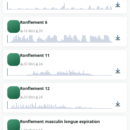
00:42
Ronflement 6
16 kb/s
20
00:10
Ronflement 11
32 kb/s
24
00:04
Ronflement 12
33 kb/s
24
00:02
Ronflement masculin longue expiration