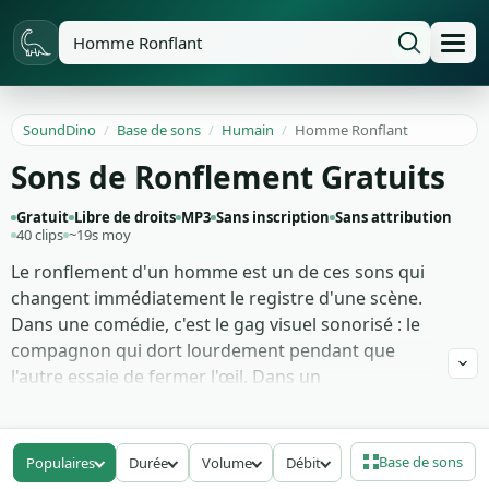
SoundDino
/
Base de sons
/
Humain
/
Homme Ronflant
Sons de Ronflement Gratuits
Gratuit
Libre de droits
MP3
Sans inscription
Sans attribution
40 clips
~19s moy
Le ronflement d'un homme est un de ces sons qui
changent immédiatement le registre d'une scène.
Dans une comédie, c'est le gag visuel sonorisé : le
compagnon qui dort lourdement pendant que
l'autre essaie de fermer l'œil. Dans un
documentaire santé ou une vidéo bien-être, c'est
l'indice clinique du trouble du sommeil, à monter
sous une voix off ou un schéma médical pour
Base de sons
Populaires
Durée
Volume
Débit
illustrer l'apnée et ses variantes.