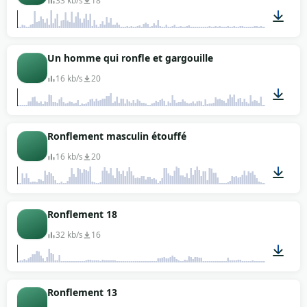
33 kb/s
18
00:03
Un homme qui ronfle et gargouille
16 kb/s
20
00:07
Ronflement masculin étouffé
16 kb/s
20
00:04
Ronflement 18
32 kb/s
16
00:05
Ronflement 13