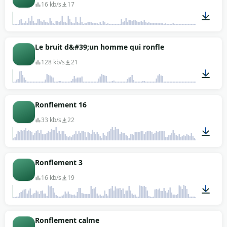
16 kb/s
17
00:04
Le bruit d&#39;un homme qui ronfle
128 kb/s
21
00:34
Ronflement 16
33 kb/s
22
00:03
Ronflement 3
16 kb/s
19
00:10
Ronflement calme