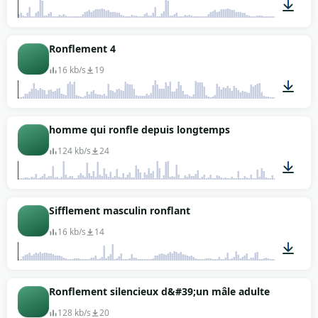
00:04
Ronflement 4
16 kb/s
19
00:10
homme qui ronfle depuis longtemps
124 kb/s
24
04:50
Sifflement masculin ronflant
16 kb/s
14
00:04
Ronflement silencieux d&#39;un mâle adulte
128 kb/s
20