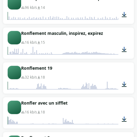
96 kb/s
14
02:24
Ronflement masculin, inspirez, expirez
16 kb/s
15
00:02
Ronflement 19
32 kb/s
18
00:03
Ronfler avec un sifflet
16 kb/s
18
00:09