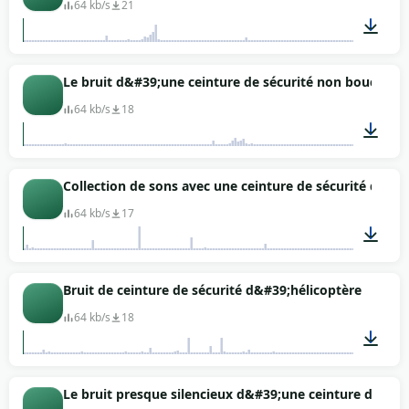
64 kb/s
21
00:02
Le bruit d&#39;une ceinture de sécurité non bouclée d
64 kb/s
18
00:03
Collection de sons avec une ceinture de sécurité dans 
64 kb/s
17
00:12
Bruit de ceinture de sécurité d&#39;hélicoptère
64 kb/s
18
00:13
Le bruit presque silencieux d&#39;une ceinture de séc