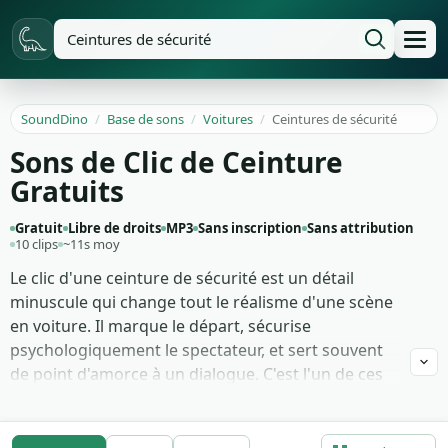
SoundDino
/
Base de sons
/
Voitures
/
Ceintures de sécurité
Sons de Clic de Ceinture
Gratuits
Gratuit
Libre de droits
MP3
Sans inscription
Sans attribution
10 clips
~11s moy
Le clic d'une ceinture de sécurité est un détail
minuscule qui change tout le réalisme d'une scène
en voiture. Il marque le départ, sécurise
psychologiquement le spectateur, et sert souvent
de point d'amorce à un dialogue. C'est l'un de ces
foley qu'on n'entend pas consciemment mais qu'on
remarque s'il manque.