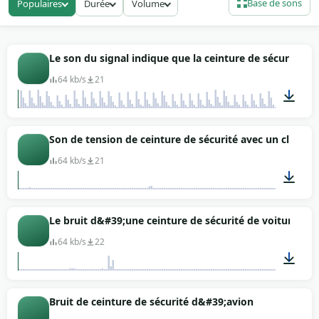
Base de sons
Populaires
Durée
Volume
Tu trouveras ici 10 variations : boucle qui
s'enclenche, sangle qui se déroule lentement,
retour mécanique, déclic de libération. Utile pour
un film, une publicité automobile, un court-
Le son du signal indique que la ceinture de sécurité n
métrage de road movie ou une scène de sécurité
64 kb/s
21
routière. Tout est gratuit, sans attribution requise,
et le téléchargement MP3 se fait en un clic.
00:14
Son de tension de ceinture de sécurité avec un clic à la
64 kb/s
21
00:05
Le bruit d&#39;une ceinture de sécurité de voiture qui 
64 kb/s
22
00:02
Bruit de ceinture de sécurité d&#39;avion