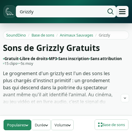
SoundDino
/
Base de sons
/
Animaux Sauvages
/
Grizzly
Sons de Grizzly Gratuits
Gratuit
Libre de droits
MP3
Sans inscription
Sans attribution
15 clips
~5s moy
Le grognement d'un grizzly est l'un des sons les
plus chargés d'instinct primitif : un grondement
bas qui descend dans la poitrine du spectateur
avant même qu'il ait identifié l'animal. Au cinéma,
au jeu vidéo et en livre audio, c'est le signal du
danger sauvage absolu. Un personnage qui entend
ce son sait qu'il a déjà perdu l'avantage.
Base de sons
Populaires
Durée
Volume
Tu as ici 15 prises de grizzly : grognements graves,