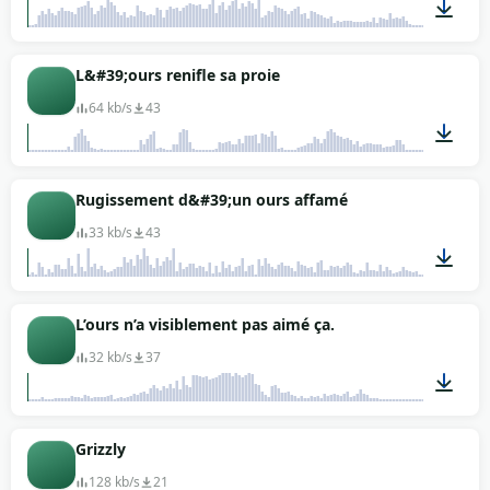
00:03
L&#39;ours renifle sa proie
64 kb/s
43
00:09
Rugissement d&#39;un ours affamé
33 kb/s
43
00:02
L’ours n’a visiblement pas aimé ça.
32 kb/s
37
00:04
Grizzly
128 kb/s
21