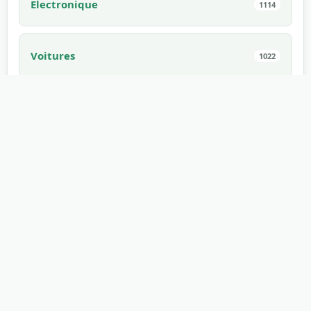
Électronique
1114
Voitures
1022
Animaux domestiques
994
Intérieur
910
Comestible
882
Jeux
862