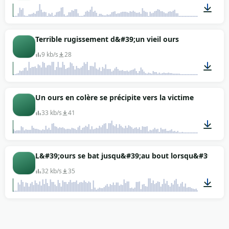
00:17
Terrible rugissement d&#39;un vieil ours
9 kb/s
28
00:02
Un ours en colère se précipite vers la victime
33 kb/s
41
00:02
L&#39;ours se bat jusqu&#39;au bout lorsqu&#39;on lu
32 kb/s
35
00:06