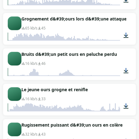
00:02
Grognement d&#39;ours lors d&#39;une attaque
65 kb/s
45
00:01
Bruits d&#39;un petit ours en peluche perdu
16 kb/s
46
00:05
Le jeune ours grogne et renifle
16 kb/s
33
00:09
Rugissement puissant d&#39;un ours en colère
32 kb/s
43