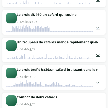
00:06
Le bruit d&#39;un cafard qui couine
128 kb/s
26
00:03
Un troupeau de cafards mange rapidement quelque c
64 kb/s
22
00:05
Le bruit bref d&#39;un cafard bruissant dans le noir
64 kb/s
19
00:01
Combat de deux cafards
64 kb/s
24