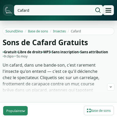
SoundDino
/
Base de sons
/
Insectes
/
Cafard
Sons de Cafard Gratuits
Gratuit
Libre de droits
MP3
Sans inscription
Sans attribution
9 clips
~5s moy
Un cafard, dans une bande-son, c'est rarement
l'insecte qu'on entend — c'est ce qu'il déclenche
chez le spectateur. Cliquetis sec sur un carrelage,
frottement de carapace contre un mur, course
brève dans un placard, antennes qui tapotent
contre une surface dure. Le bruit de cafard
fonctionne en horreur, en thriller, en publicité
hygiène, en sound design de jeu, dès qu'il faut
Base de sons
Populaires
donner une sensation immédiate d'inconfort au