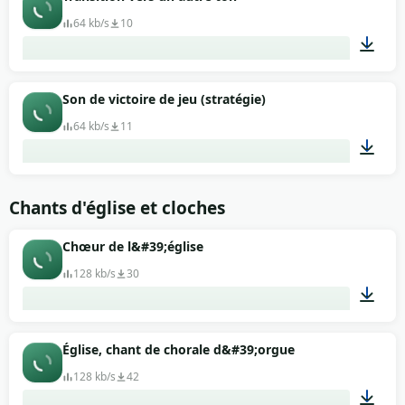
64 kb/s
10
00:13
Son de victoire de jeu (stratégie)
64 kb/s
11
00:06
Chants d'église et cloches
Chœur de l&#39;église
128 kb/s
30
02:40
Église, chant de chorale d&#39;orgue
128 kb/s
42