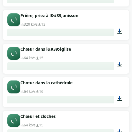
02:27
Prière, priez à l&#39;unisson
320 kb/s
13
00:52
Chœur dans l&#39;église
64 kb/s
15
00:12
Chœur dans la cathédrale
64 kb/s
16
00:48
Chœur et cloches
64 kb/s
15