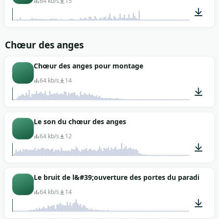
64 kb/s
15
03:22
Chœur des anges
Chœur des anges pour montage
64 kb/s
14
00:12
Le son du chœur des anges
64 kb/s
12
00:14
Le bruit de l&#39;ouverture des portes du paradis
64 kb/s
14