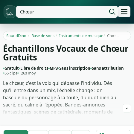
SoundDino
/
Base de sons
/
Instruments de musique
/
Chœur
Échantillons Vocaux de Chœur
Gratuits
Gratuit
Libre de droits
MP3
Sans inscription
Sans attribution
55 clips
~26s moy
Le chœur, c'est la voix qui dépasse l'individu. Dès
qu'il entre dans un mix, l'échelle change : on
bascule du personnage à la foule, du quotidien au
sacré, du calme à l'épopée. Bandes-annonces
fantastiques, scènes de cathédrale, moments de
bascule émotionnelle dans un drame — c'est là
qu'on en a besoin.