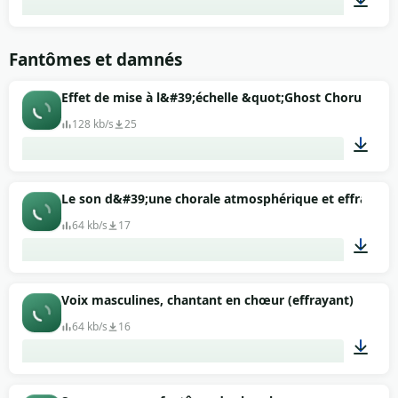
00:10
Fantômes et damnés
Effet de mise à l&#39;échelle &quot;Ghost Chorus&quo
128 kb/s
25
00:11
Le son d&#39;une chorale atmosphérique et effrayant
64 kb/s
17
00:42
Voix masculines, chantant en chœur (effrayant)
64 kb/s
16
00:38