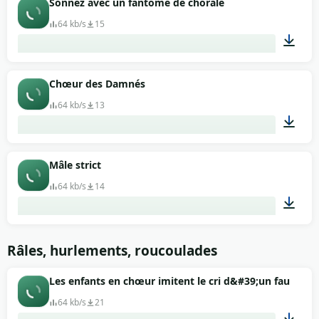
Sonnez avec un fantôme de chorale
64 kb/s
15
00:30
Chœur des Damnés
64 kb/s
13
00:30
Mâle strict
64 kb/s
14
00:06
Râles, hurlements, roucoulades
Les enfants en chœur imitent le cri d&#39;un faucon
64 kb/s
21