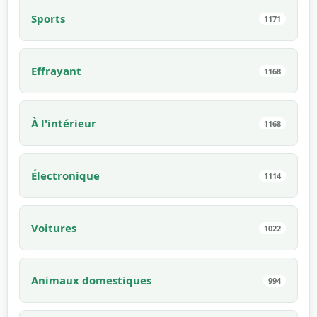
Sports
1171
Effrayant
1168
À l'intérieur
1168
Électronique
1114
Voitures
1022
Animaux domestiques
994