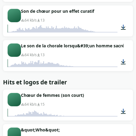
00:06
Son de chœur pour un effet curatif
64 kb/s
13
00:08
Le son de la chorale lorsqu&#39;un homme sacré est ap
64 kb/s
13
00:06
Hits et logos de trailer
Chœur de femmes (son court)
64 kb/s
15
00:06
&quot;Who&quot;