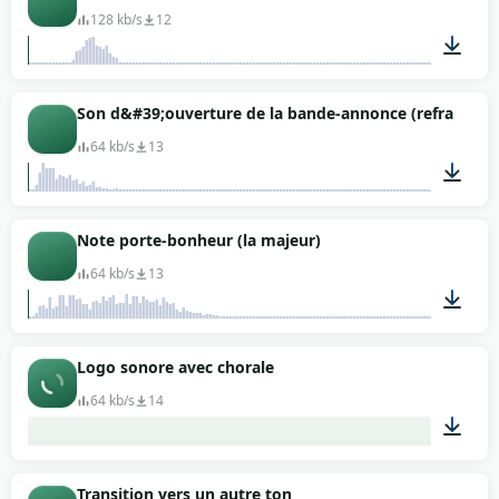
128 kb/s
12
00:07
Son d&#39;ouverture de la bande-annonce (refrain)
64 kb/s
13
00:11
Note porte-bonheur (la majeur)
64 kb/s
13
00:07
Logo sonore avec chorale
64 kb/s
14
00:06
Transition vers un autre ton