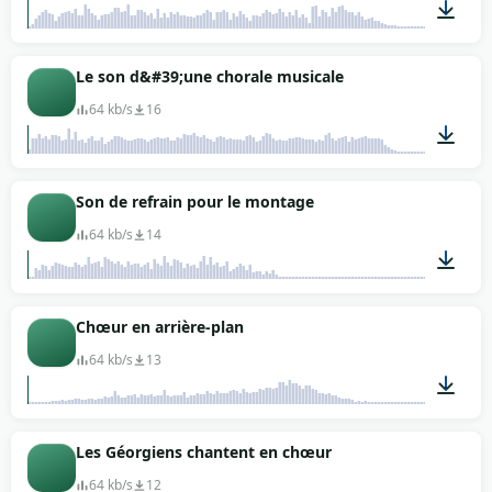
00:11
Le son d&#39;une chorale musicale
64 kb/s
16
00:23
Son de refrain pour le montage
64 kb/s
14
00:07
Chœur en arrière-plan
64 kb/s
13
00:34
Les Géorgiens chantent en chœur
64 kb/s
12