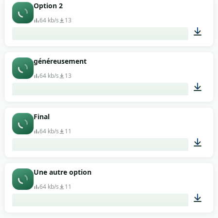
00:04
Option 2
64 kb/s
13
00:22
généreusement
64 kb/s
13
00:10
Final
64 kb/s
11
00:06
Une autre option
64 kb/s
11