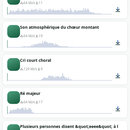
64 kb/s
11
00:11
Son atmosphérique du chœur montant
64 kb/s
19
00:26
Cri court choral
129 kb/s
9
00:03
Ré majeur
64 kb/s
17
00:06
Plusieurs personnes disent &quot;eeee&quot; à l&#39