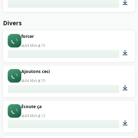
00:04
Divers
forcer
64 kb/s
15
00:16
Ajoutons ceci
64 kb/s
15
00:11
Écoute ça
64 kb/s
12