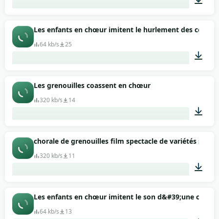
00:03
Les enfants en chœur imitent le hurlement des coyote
64 kb/s
25
00:09
Les grenouilles coassent en chœur
320 kb/s
14
00:31
chorale de grenouilles film spectacle de variétés son d
320 kb/s
11
00:04
Les enfants en chœur imitent le son d&#39;une colom
64 kb/s
13