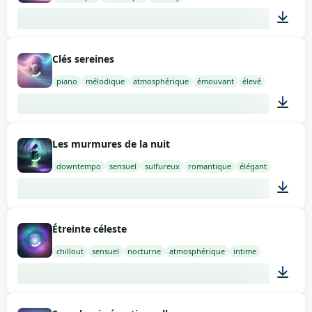
02:00
Clés sereines
piano
mélodique
atmosphérique
émouvant
élevé
02:00
Les murmures de la nuit
downtempo
sensuel
sulfureux
romantique
élégant
02:00
Étreinte céleste
chillout
sensuel
nocturne
atmosphérique
intime
02:00