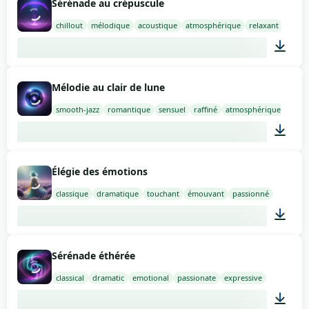
Sérénade au crépuscule
chillout
mélodique
acoustique
atmosphérique
relaxant
02:00
Mélodie au clair de lune
smooth-jazz
romantique
sensuel
raffiné
atmosphérique
02:00
Élégie des émotions
classique
dramatique
touchant
émouvant
passionné
02:00
Sérénade éthérée
classical
dramatic
emotional
passionate
expressive