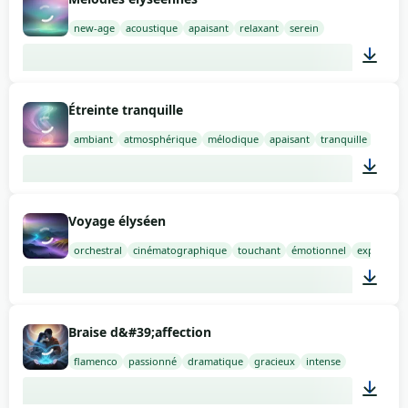
new-age
acoustique
apaisant
relaxant
serein
02:00
Étreinte tranquille
ambiant
atmosphérique
mélodique
apaisant
tranquille
02:00
Voyage élyséen
orchestral
cinématographique
touchant
émotionnel
expressif
02:00
Braise d&#39;affection
flamenco
passionné
dramatique
gracieux
intense