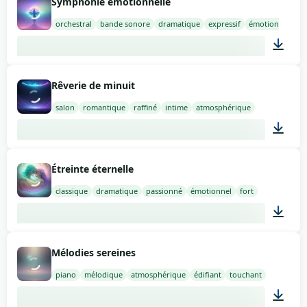
Symphonie émotionnelle
orchestral
bande sonore
dramatique
expressif
émotionnel
02:00
Rêverie de minuit
salon
romantique
raffiné
intime
atmosphérique
02:00
Étreinte éternelle
classique
dramatique
passionné
émotionnel
fort
02:00
Mélodies sereines
piano
mélodique
atmosphérique
édifiant
touchant