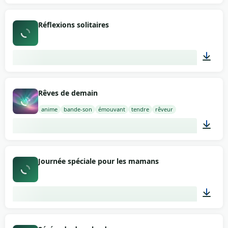
02:10
Réflexions solitaires
02:26
Rêves de demain
anime
bande-son
émouvant
tendre
rêveur
02:00
Journée spéciale pour les mamans
03:26