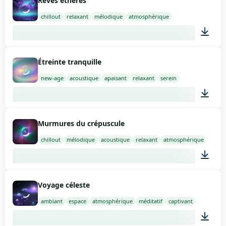
Rêves éthérés
chillout
relaxant
mélodique
atmosphérique
02:00
Étreinte tranquille
new-age
acoustique
apaisant
relaxant
serein
02:00
Murmures du crépuscule
chillout
mélodique
acoustique
relaxant
atmosphérique
02:00
Voyage céleste
ambiant
espace
atmosphérique
méditatif
captivant