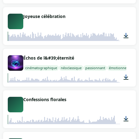
04:18
Joyeuse célébration
02:07
Échos de l&#39;éternité
cinématographique
néoclassique
passionnant
émotionnel
insp
02:00
Confessions florales
02:22