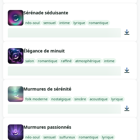
02:00
Sérénade séduisante
néo-soul
sensuel
intime
lyrique
romantique
02:00
Élégance de minuit
salon
romantique
raffiné
atmosphérique
intime
02:00
Murmures de sérénité
folk moderne
nostalgique
sincère
acoustique
lyrique
02:00
Murmures passionnés
néo-soul
sensuel
sulfureux
romantique
lyrique