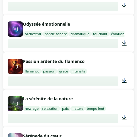
02:00
Odyssée émotionnelle
orchestral
bande sonore
dramatique
touchant
émotionnel
02:00
Passion ardente du flamenco
flamenco
passion
grâce
intensité
03:00
La sérénité de la nature
new-age
relaxation
paix
nature
tempo lent
01:30
Sérénade du cœur