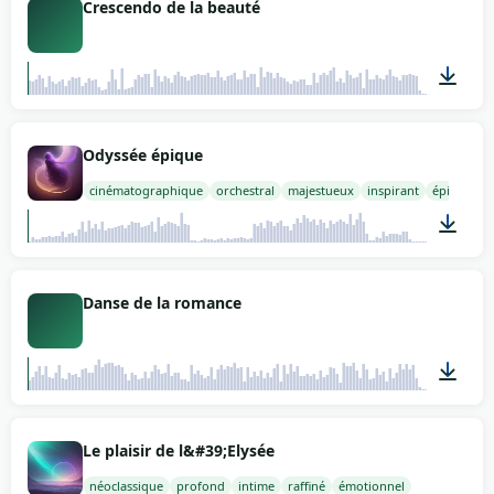
Crescendo de la beauté
02:16
Odyssée épique
cinématographique
orchestral
majestueux
inspirant
épique
01:35
Danse de la romance
02:35
Le plaisir de l&#39;Elysée
néoclassique
profond
intime
raffiné
émotionnel