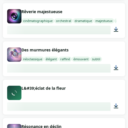
02:00
Rêverie majestueuse
cinématographique
orchestral
dramatique
majestueux
captiva
02:00
Des murmures élégants
néoclassique
élégant
raffiné
émouvant
subtil
02:00
L&#39;éclat de la fleur
02:28
Résonance en déclin