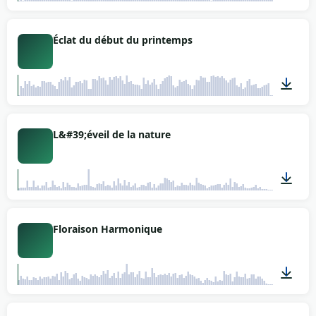
06:09
Éclat du début du printemps
02:16
L&#39;éveil de la nature
02:10
Floraison Harmonique
03:19