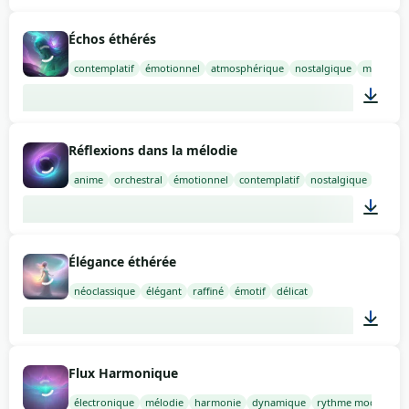
02:00
Échos éthérés
contemplatif
émotionnel
atmosphérique
nostalgique
mystérie
02:00
Réflexions dans la mélodie
anime
orchestral
émotionnel
contemplatif
nostalgique
02:00
Élégance éthérée
néoclassique
élégant
raffiné
émotif
délicat
02:00
Flux Harmonique
électronique
mélodie
harmonie
dynamique
rythme modéré