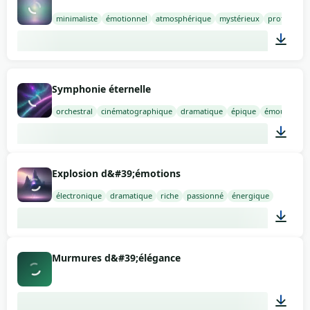
minimaliste
émotionnel
atmosphérique
mystérieux
profond
01:05
Symphonie éternelle
orchestral
cinématographique
dramatique
épique
émouvant
02:00
Explosion d&#39;émotions
électronique
dramatique
riche
passionné
énergique
02:00
Murmures d&#39;élégance