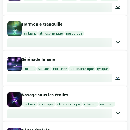
03:00
Harmonie tranquille
ambiant
atmosphérique
mélodique
01:14
Sérénade lunaire
chillout
sensuel
nocturne
atmosphérique
lyrique
02:00
Voyage sous les étoiles
ambiant
cosmique
atmosphérique
relaxant
méditatif
02:00