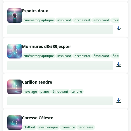
02:00
Espoirs doux
cinématographique
inspirant
orchestral
émouvant
touchant
02:00
Murmures d&#39;espoir
cinématographique
inspirant
orchestral
émouvant
édifiant
02:00
Carillon tendre
new-age
piano
émouvant
tendre
02:00
Caresse Céleste
chillout
électronique
romance
tendresse