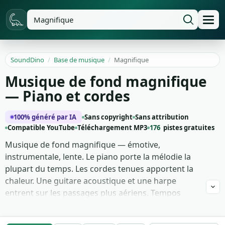
SoundDino
/
Base de musique
/
Magnifique
Musique de fond magnifique
— Piano et cordes
100% généré par IA
Sans copyright
Sans attribution
Compatible YouTube
Téléchargement MP3
176
pistes gratuites
Musique de fond magnifique — émotive,
instrumentale, lente. Le piano porte la mélodie la
plupart du temps. Les cordes tenues apportent la
chaleur. Une guitare acoustique et une harpe
entrent sur les passages plus aériens. Tempos
entre 60 et 90 BPM en modes majeur et dorien,
avec phrases longues et modulations harmoniques