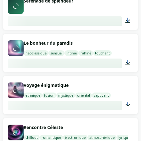
Sérénade de splendeur
02:09
Le bonheur du paradis
néoclassique
sensuel
intime
raffiné
touchant
02:00
Voyage énigmatique
ethnique
fusion
mystique
oriental
captivant
02:00
Rencontre Céleste
chillout
romantique
électronique
atmosphérique
lyrique