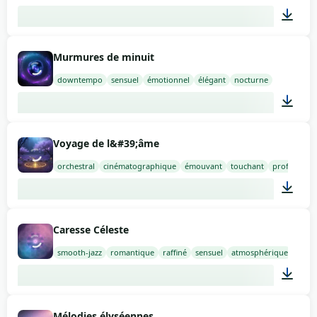
02:00
Murmures de minuit
downtempo
sensuel
émotionnel
élégant
nocturne
02:00
Voyage de l&#39;âme
orchestral
cinématographique
émouvant
touchant
profond
02:00
Caresse Céleste
smooth-jazz
romantique
raffiné
sensuel
atmosphérique
02:00
Mélodies élyséennes