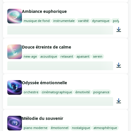
02:00
Ambiance euphorique
musique de fond
instrumentale
variété
dynamique
polyvalence
01:30
Douce étreinte de calme
new-age
acoustique
relaxant
apaisant
serein
02:00
Odyssée émotionnelle
orchestre
cinématographique
émotivité
poignance
03:00
Mélodie du souvenir
piano moderne
émotionnel
nostalgique
atmosphérique
profo