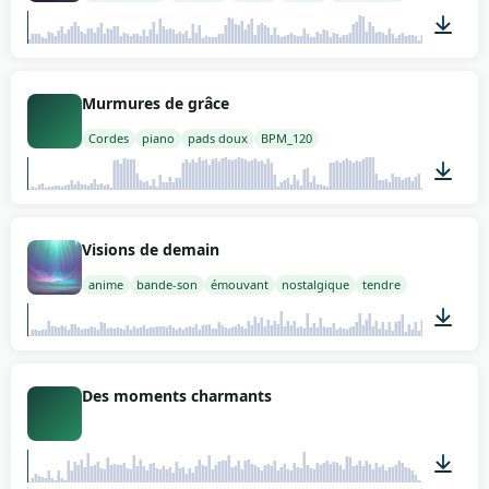
02:00
Murmures de grâce
Cordes
piano
pads doux
BPM_120
06:10
Visions de demain
anime
bande-son
émouvant
nostalgique
tendre
02:00
Des moments charmants