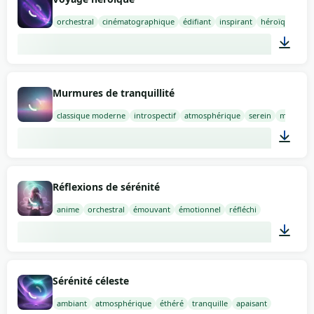
orchestral
cinématographique
édifiant
inspirant
héroïque
02:00
Murmures de tranquillité
classique moderne
introspectif
atmosphérique
serein
mystérie
02:00
Réflexions de sérénité
anime
orchestral
émouvant
émotionnel
réfléchi
02:00
Sérénité céleste
ambiant
atmosphérique
éthéré
tranquille
apaisant