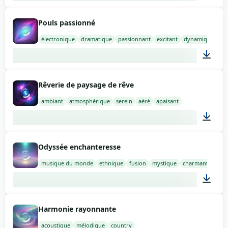
01:10
Pouls passionné
électronique
dramatique
passionnant
excitant
dynamique
02:00
Rêverie de paysage de rêve
ambiant
atmosphérique
serein
aéré
apaisant
02:00
Odyssée enchanteresse
musique du monde
ethnique
fusion
mystique
charmante
02:00
Harmonie rayonnante
acoustique
mélodique
country