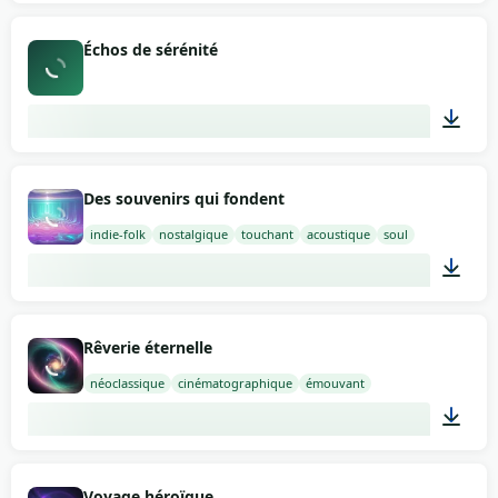
02:00
Échos de sérénité
02:19
Des souvenirs qui fondent
indie-folk
nostalgique
touchant
acoustique
soul
02:00
Rêverie éternelle
néoclassique
cinématographique
émouvant
02:00
Voyage héroïque