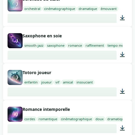
orchestral
cinématographique
dramatique
émouvant
01:24
Saxophone en soie
smooth-jazz
saxophone
romance
raffinement
tempo moyen
03:00
Totoro joueur
enfantin
joueur
vif
amical
insouciant
02:00
Romance intemporelle
cordes
romantique
cinématographique
doux
dramatique