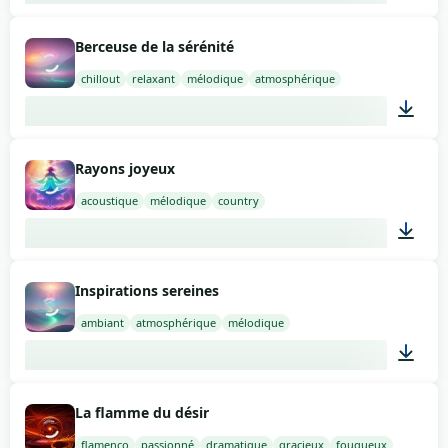
02:03
Berceuse de la sérénité
chillout
relaxant
mélodique
atmosphérique
02:00
Rayons joyeux
acoustique
mélodique
country
02:00
Inspirations sereines
ambiant
atmosphérique
mélodique
01:39
La flamme du désir
flamenco
passionné
dramatique
gracieux
fougueux