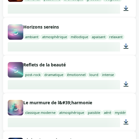
02:00
Horizons sereins
ambiant
atmosphérique
mélodique
apaisant
relaxant
02:00
Reflets de la beauté
post-rock
dramatique
émotionnel
lourd
intense
02:00
Le murmure de l&#39;harmonie
classique moderne
atmosphérique
paisible
aéré
mystérieux
02:00