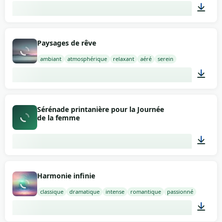
02:00
Paysages de rêve
ambiant
atmosphérique
relaxant
aéré
serein
02:00
Sérénade printanière pour la Journée
de la femme
01:39
Harmonie infinie
classique
dramatique
intense
romantique
passionné