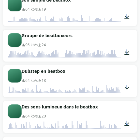
64 kb/s
19
00:02
Groupe de beatboxeurs
96 kb/s
24
00:35
Dubstep en beatbox
64 kb/s
18
00:07
Des sons lumineux dans le beatbox
64 kb/s
20