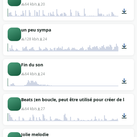
64 kb/s
20
00:08
un peu sympa
128 kb/s
24
00:19
Fin du son
64 kb/s
24
00:01
Beats (en boucle, peut être utilisé pour créer de la mu
64 kb/s
27
00:04
Jolie melodie