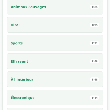
Animaux Sauvages
1425
Viral
1275
Sports
1171
Effrayant
1168
À l'intérieur
1168
Électronique
1114