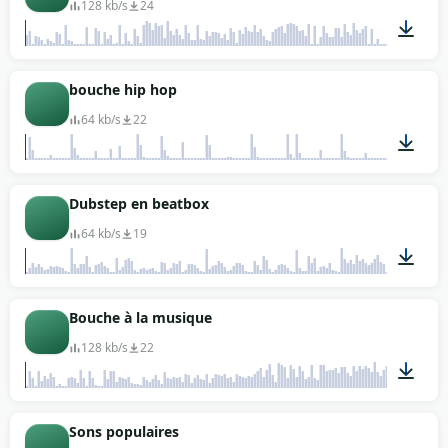
128 kb/s
24
00:16
bouche hip hop
64 kb/s
22
00:05
Dubstep en beatbox
64 kb/s
19
00:07
Bouche à la musique
128 kb/s
22
00:29
Sons populaires