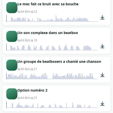
01:25
Le mec fait ce bruit avec sa bouche
64 kb/s
22
00:02
Un son complexe dans un beatbox
64 kb/s
18
00:02
Un groupe de beatboxers a chanté une chanson
96 kb/s
21
00:35
Option numéro 2
64 kb/s
25