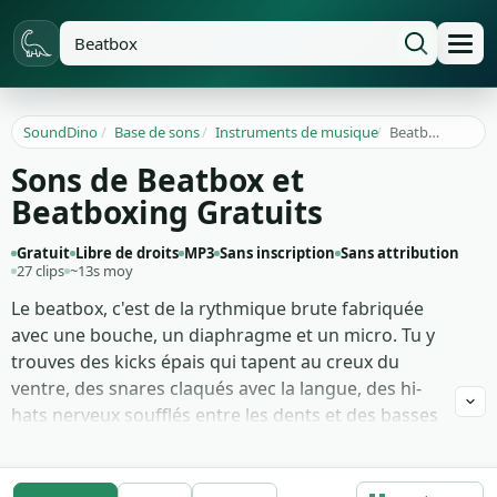
SoundDino
/
Base de sons
/
Instruments de musique
/
Beatbox
Sons de Beatbox et
Beatboxing Gratuits
Gratuit
Libre de droits
MP3
Sans inscription
Sans attribution
27 clips
~13s moy
Le beatbox, c'est de la rythmique brute fabriquée
avec une bouche, un diaphragme et un micro. Tu y
trouves des kicks épais qui tapent au creux du
ventre, des snares claqués avec la langue, des hi-
hats nerveux soufflés entre les dents et des basses
vocales qui claquent comme une 808 bien réglée.
C'est l'esprit street, mais tout reste jouable en a
cappella, sans batterie sous le bras ni machine à