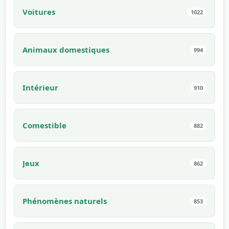
Voitures
1022
Animaux domestiques
994
Intérieur
910
Comestible
882
Jeux
862
Phénomènes naturels
853