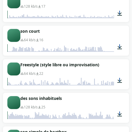
128 kb/s
17
00:15
son court
64 kb/s
16
00:02
Freestyle (style libre ou improvisation)
64 kb/s
22
00:12
des sons inhabituels
128 kb/s
25
00:11
son simple de beatbox