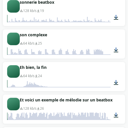
00:08
sonnerie beatbox
128 kb/s
19
00:15
son complexe
64 kb/s
25
00:02
Eh bien, la fin
64 kb/s
24
00:01
Et voici un exemple de mélodie sur un beatbox
128 kb/s
26