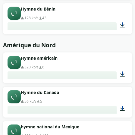
01:01
Hymne du Bénin
128 kb/s
43
01:08
Amérique du Nord
Hymne américain
320 kb/s
6
04:13
Hymne du Canada
56 kb/s
5
01:13
hymne national du Mexique