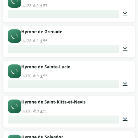
128 kb/s
57
01:19
Hymne de Grenade
128 kb/s
56
01:01
Hymne de Sainte-Lucie
320 kb/s
55
02:03
Hymne de Saint-Kitts-et-Nevis
320 kb/s
55
01:03
Hymne du Salvador