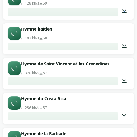
128 kb/s
59
01:19
Hymne haïtien
192 kb/s
58
04:50
Hymne de Saint Vincent et les Grenadines
320 kb/s
57
00:56
Hymne du Costa Rica
256 kb/s
57
01:50
Hymne de la Barbade