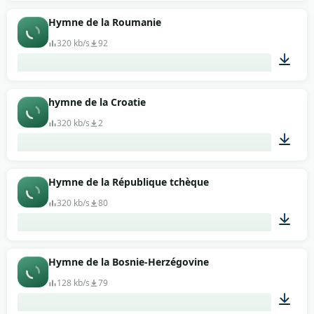
01:46
Hymne de la Roumanie
320 kb/s
92
03:44
hymne de la Croatie
320 kb/s
2
02:22
Hymne de la République tchèque
320 kb/s
80
01:14
Hymne de la Bosnie-Herzégovine
128 kb/s
79