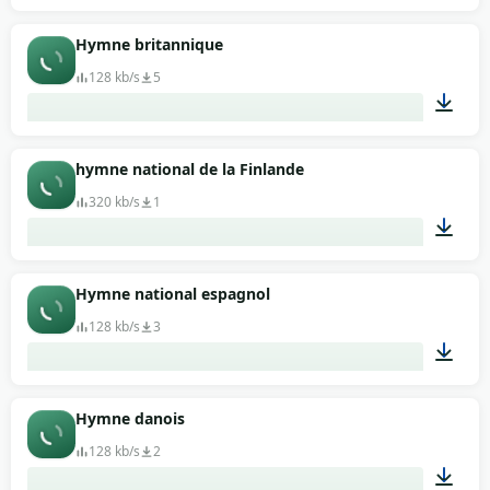
01:51
Hymne britannique
128 kb/s
5
00:34
hymne national de la Finlande
320 kb/s
1
02:10
Hymne national espagnol
128 kb/s
3
01:02
Hymne danois
128 kb/s
2