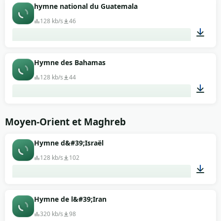
01:37
hymne national du Guatemala
128 kb/s
46
04:26
Hymne des Bahamas
128 kb/s
44
01:15
Moyen-Orient et Maghreb
Hymne d&#39;Israël
128 kb/s
102
03:11
Hymne de l&#39;Iran
320 kb/s
98