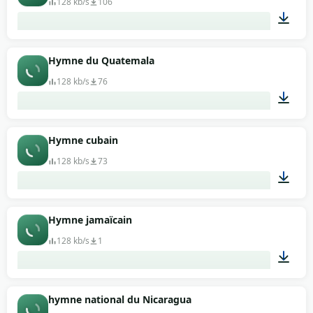
128 kb/s
106
04:45
Hymne du Quatemala
128 kb/s
76
01:37
Hymne cubain
128 kb/s
73
01:10
Hymne jamaïcain
128 kb/s
1
00:49
hymne national du Nicaragua