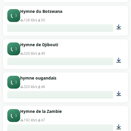
02:52
Hymne du Botswana
128 kb/s
50
01:23
Hymne de Djibouti
320 kb/s
49
00:46
hymne ougandais
320 kb/s
48
00:29
Hymne de la Zambie
192 kb/s
47