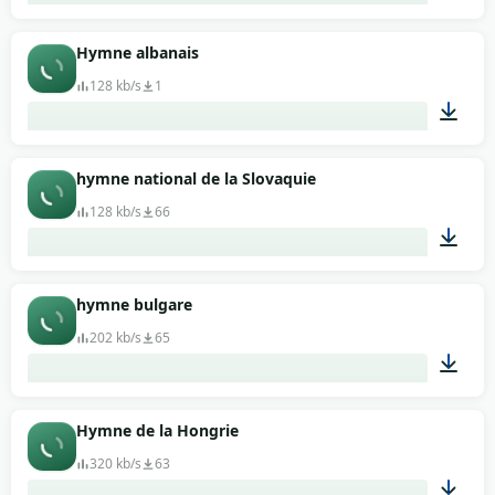
02:26
Hymne albanais
128 kb/s
1
01:52
hymne national de la Slovaquie
128 kb/s
66
01:22
hymne bulgare
202 kb/s
65
01:30
Hymne de la Hongrie
320 kb/s
63