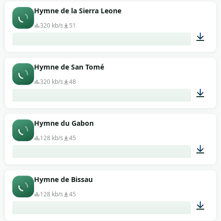
01:03
Hymne de la Sierra Leone
320 kb/s
51
00:57
Hymne de San Tomé
320 kb/s
48
03:03
Hymne du Gabon
128 kb/s
45
01:45
Hymne de Bissau
128 kb/s
45