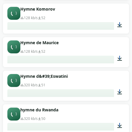
01:08
Hymne Komorov
128 kb/s
52
01:36
Hymne de Maurice
128 kb/s
52
00:59
Hymne d&#39;Eswatini
320 kb/s
51
02:14
hymne du Rwanda
320 kb/s
50