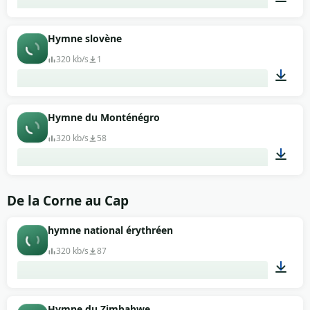
02:10
Hymne slovène
320 kb/s
1
01:34
Hymne du Monténégro
320 kb/s
58
02:20
De la Corne au Cap
hymne national érythréen
320 kb/s
87
02:02
Hymne du Zimbabwe