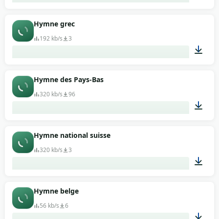
01:19
Hymne grec
192 kb/s
3
00:59
Hymne des Pays-Bas
320 kb/s
96
00:53
Hymne national suisse
320 kb/s
3
01:37
Hymne belge
56 kb/s
6