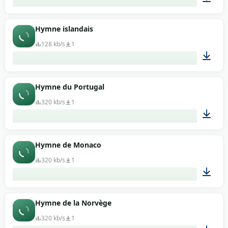
02:07
Hymne islandais
128 kb/s
1
01:39
Hymne du Portugal
320 kb/s
1
03:26
Hymne de Monaco
320 kb/s
1
01:11
Hymne de la Norvège
320 kb/s
1