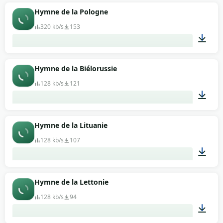
04:02
Hymne de la Pologne
320 kb/s
153
02:36
Hymne de la Biélorussie
128 kb/s
121
03:32
Hymne de la Lituanie
128 kb/s
107
01:39
Hymne de la Lettonie
128 kb/s
94