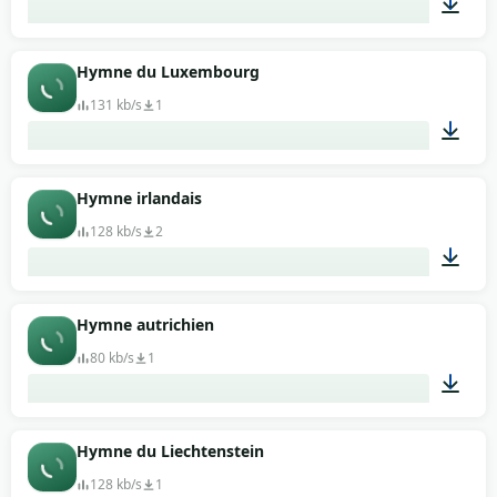
03:16
Hymne du Luxembourg
131 kb/s
1
03:00
Hymne irlandais
128 kb/s
2
01:05
Hymne autrichien
80 kb/s
1
04:12
Hymne du Liechtenstein
128 kb/s
1