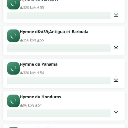
320 kb/s
55
04:22
Hymne d&#39;Antigua-et-Barbuda
256 kb/s
55
01:01
Hymne du Panama
320 kb/s
54
01:12
Hymne du Honduras
96 kb/s
51
02:39