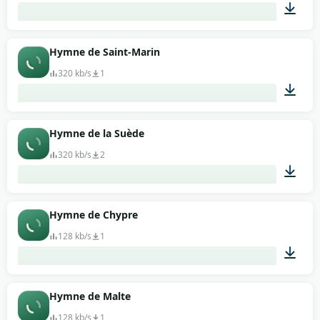
01:08
Hymne de Saint-Marin
320 kb/s
1
01:49
Hymne de la Suède
320 kb/s
2
01:29
Hymne de Chypre
128 kb/s
1
00:45
Hymne de Malte
128 kb/s
1