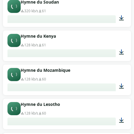
01:59
Hymne du Soudan
320 kb/s
61
00:38
Hymne du Kenya
128 kb/s
61
00:41
Hymne du Mozambique
128 kb/s
60
02:52
Hymne du Lesotho
128 kb/s
60