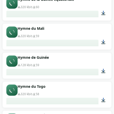
320 kb/s
60
01:33
Hymne du Mali
320 kb/s
59
03:54
Hymne de Guinée
128 kb/s
59
01:04
Hymne du Togo
320 kb/s
58
01:05