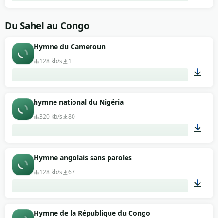
01:43
Du Sahel au Congo
Hymne du Cameroun
128 kb/s
1
00:58
hymne national du Nigéria
320 kb/s
80
01:02
Hymne angolais sans paroles
128 kb/s
67
01:22
Hymne de la République du Congo