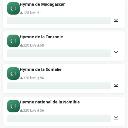
02:03
Hymne de Madagascar
128 kb/s
1
01:02
Hymne de la Tanzanie
320 kb/s
58
01:37
Hymne de la Somalie
320 kb/s
56
01:46
Hymne national de la Namibie
320 kb/s
56