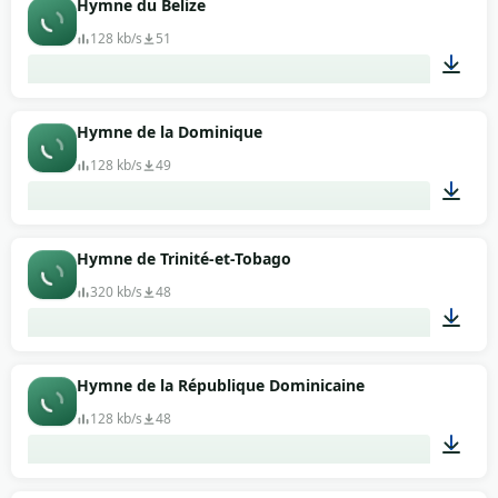
Hymne du Belize
128 kb/s
51
02:42
Hymne de la Dominique
128 kb/s
49
00:49
Hymne de Trinité-et-Tobago
320 kb/s
48
00:33
Hymne de la République Dominicaine
128 kb/s
48