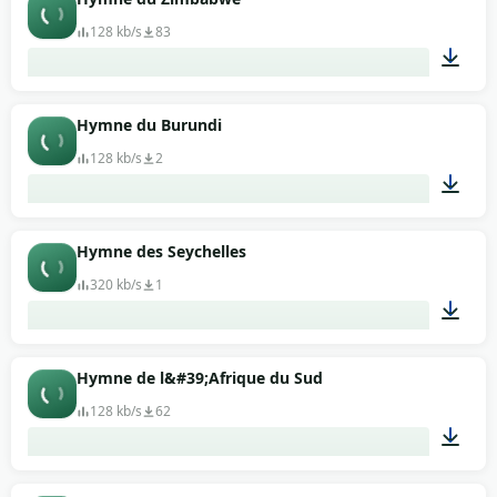
128 kb/s
83
02:13
Hymne du Burundi
128 kb/s
2
01:52
Hymne des Seychelles
320 kb/s
1
00:35
Hymne de l&#39;Afrique du Sud
128 kb/s
62