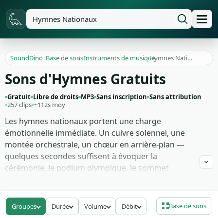
SoundDino
/
Base de sons
/
Instruments de musique
/
Hymnes Nationaux
Sons d'Hymnes Gratuits
Gratuit
Libre de droits
MP3
Sans inscription
Sans attribution
257 clips
~112s moy
Les hymnes nationaux portent une charge
émotionnelle immédiate. Un cuivre solennel, une
montée orchestrale, un chœur en arrière-plan —
quelques secondes suffisent à évoquer la
cérémonie, le podium olympique, le sommet
diplomatique, l'ouverture d'un événement officiel.
C'est l'outil narratif des documentaires historiques,
des films de sport, et des compilations
Base de sons
Groupes
Durée
Volume
Débit
géopolitiques sur YouTube.