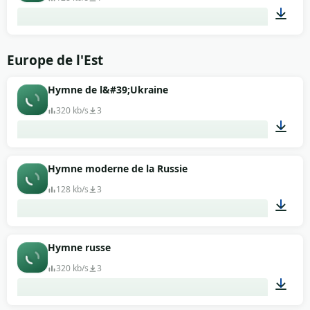
00:49
Europe de l'Est
Hymne de l&#39;Ukraine
320 kb/s
3
01:52
Hymne moderne de la Russie
128 kb/s
3
03:33
Hymne russe
320 kb/s
3