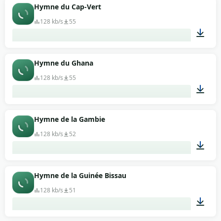
01:09
Hymne du Cap-Vert
128 kb/s
55
01:05
Hymne du Ghana
128 kb/s
55
00:58
Hymne de la Gambie
128 kb/s
52
01:20
Hymne de la Guinée Bissau
128 kb/s
51