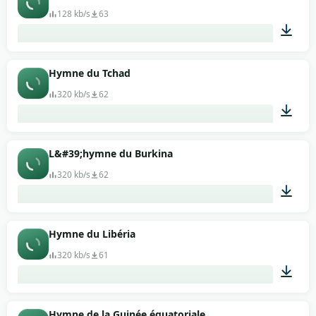
128 kb/s
63
01:15
Hymne du Tchad
320 kb/s
62
01:14
L&#39;hymne du Burkina
320 kb/s
62
02:36
Hymne du Libéria
320 kb/s
61
01:28
Hymne de la Guinée équatoriale