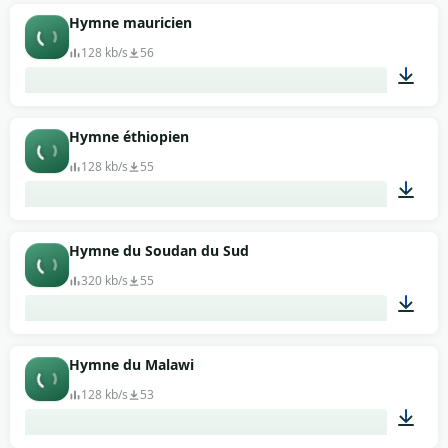
01:39
Hymne mauricien
128 kb/s
56
00:40
Hymne éthiopien
128 kb/s
55
01:13
Hymne du Soudan du Sud
320 kb/s
55
01:18
Hymne du Malawi
128 kb/s
53