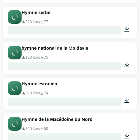
02:59
Hymne serbe
320 kb/s
77
01:13
hymne national de la Moldavie
128 kb/s
75
01:51
Hymne estonien
320 kb/s
74
01:40
Hymne de la Macédoine du Nord
320 kb/s
68