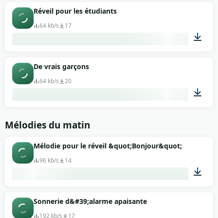
00:29
Réveil pour les étudiants
64 kb/s
17
00:08
De vrais garçons
64 kb/s
20
00:13
Mélodies du matin
Mélodie pour le réveil &quot;Bonjour&quot;
96 kb/s
14
00:19
Sonnerie d&#39;alarme apaisante
192 kb/s
17