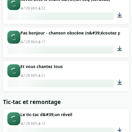
128 kb/s
22
00:14
Pas bonjour - chanson obscène (n&#39;écoutez pas les
128 kb/s
17
00:29
Et vous chantez tous
128 kb/s
21
00:10
Tic-tac et remontage
Le tic-tac d&#39;un réveil
128 kb/s
12