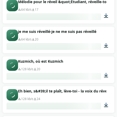
00:22
Mélodie pour le réveil &quot;Étudiant, réveille-toi&quo
64 kb/s
17
00:13
je me suis réveillé-je ne me suis pas réveillé
64 kb/s
20
00:09
Kuzmich, où est Kuzmich
128 kb/s
20
00:20
Eh bien, s&#39;il te plaît, lève-toi - la voix du réveil
128 kb/s
24