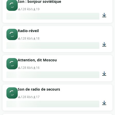
Son : bonjour soviétique
128 kb/s
19
00:29
Radio-réveil
128 kb/s
18
00:21
Attention, dit Moscou
128 kb/s
16
00:17
Son de radio de secours
128 kb/s
17