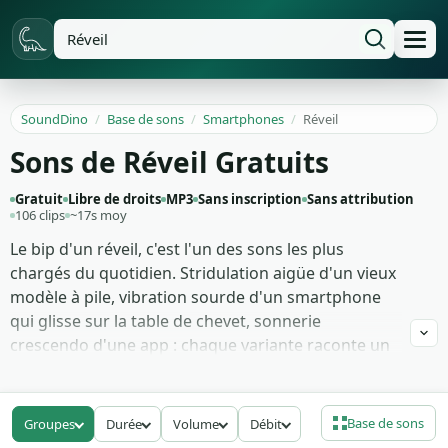
SoundDino
/
Base de sons
/
Smartphones
/
Réveil
Sons de Réveil Gratuits
Gratuit
Libre de droits
MP3
Sans inscription
Sans attribution
106 clips
~17s moy
Le bip d'un réveil, c'est l'un des sons les plus
chargés du quotidien. Stridulation aigüe d'un vieux
modèle à pile, vibration sourde d'un smartphone
qui glisse sur la table de chevet, sonnerie
crescendo d'une app : chaque variante raconte un
personnage et un mode de vie. C'est aussi un
déclencheur classique d'ouverture de séquence en
film ou en pub.
Base de sons
Groupes
Durée
Volume
Débit