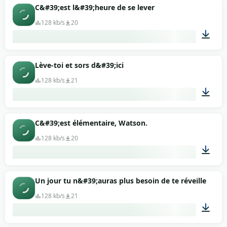
00:09
C&#39;est l&#39;heure de se lever
128 kb/s
20
00:23
Lève-toi et sors d&#39;ici
128 kb/s
21
00:09
C&#39;est élémentaire, Watson.
128 kb/s
20
00:07
Un jour tu n&#39;auras plus besoin de te réveiller
128 kb/s
21