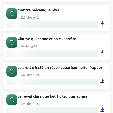
00:22
montre mécanique réveil
320 kb/s
12
00:47
Alarme qui sonne et s&#39;arrête
96 kb/s
14
00:03
Le bruit d&#39;un réveil cassé (sonnerie, frappe)
142 kb/s
19
00:32
Le réveil classique fait tic tac puis sonne
128 kb/s
15