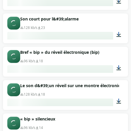
00:08
Son court pour l&#39;alarme
128 kb/s
23
00:02
Bref « bip » du réveil électronique (bip)
96 kb/s
18
00:02
Le son d&#39;un réveil sur une montre électronique a
128 kb/s
18
00:11
« bip » silencieux
96 kb/s
14