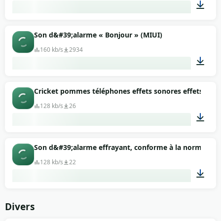
00:16
Son d&#39;alarme « Bonjour » (MIUI)
160 kb/s
2934
00:11
Cricket pommes téléphones effets sonores effets sonor
128 kb/s
26
00:04
Son d&#39;alarme effrayant, conforme à la norme iPh
128 kb/s
22
00:26
Divers