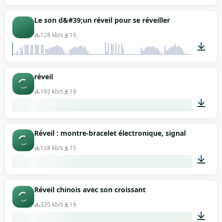
00:12
Le son d&#39;un réveil pour se réveiller
128 kb/s
19
00:25
réveil
192 kb/s
19
00:17
Réveil : montre-bracelet électronique, signal
128 kb/s
15
00:11
Réveil chinois avec son croissant
320 kb/s
19