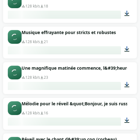
128 kb/s
18
00:19
Musique effrayante pour stricts et robustes
128 kb/s
21
00:29
Une magnifique matinée commence, l&#39;heure des 
128 kb/s
23
00:27
Mélodie pour le réveil &quot;Bonjour, je suis russe&qu
128 kb/s
16
00:22
Réveil avec le chant d&#39;un coq (corbeau)