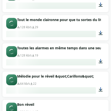
00:10
Tout le monde claironne pour que tu sortes du lit
128 kb/s
29
00:20
Toutes les alarmes en même temps dans une seule mé
128 kb/s
19
00:28
Mélodie pour le réveil &quot;Carillons&quot;
64 kb/s
22
00:37
Bon réveil