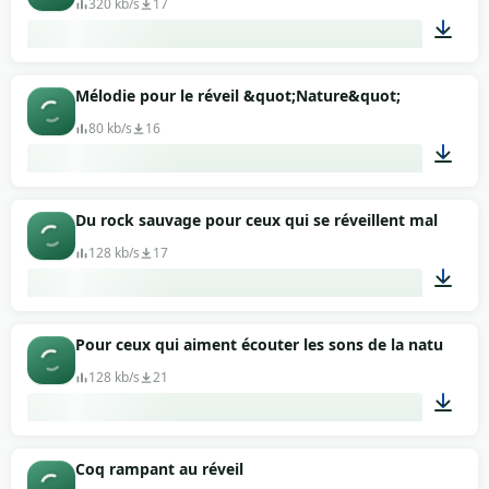
320 kb/s
17
00:26
Mélodie pour le réveil &quot;Nature&quot;
80 kb/s
16
00:40
Du rock sauvage pour ceux qui se réveillent mal
128 kb/s
17
00:19
Pour ceux qui aiment écouter les sons de la nature et 
128 kb/s
21
00:25
Coq rampant au réveil