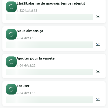
L&#39;alarme de mauvais temps retentit
320 kb/s
13
00:12
Nous aimons ça
64 kb/s
13
00:20
Ajouter pour la variété
64 kb/s
22
00:04
Écouter
64 kb/s
15