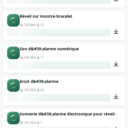
00:30
Réveil sur montre-bracelet
128 kb/s
12
00:16
Son d&#39;alarme numérique
258 kb/s
17
00:03
bruit d&#39;alarme
128 kb/s
24
00:06
Sonnerie d&#39;alarme électronique pour réveil électr
192 kb/s
1