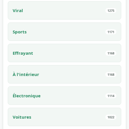
Viral
1275
Sports
1171
Effrayant
1168
À l'intérieur
1168
Électronique
1114
Voitures
1022