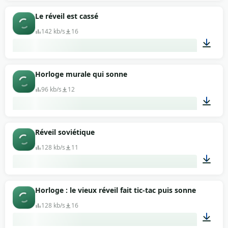
00:04
Le réveil est cassé
142 kb/s
16
00:32
Horloge murale qui sonne
96 kb/s
12
00:14
Réveil soviétique
128 kb/s
11
00:28
Horloge : le vieux réveil fait tic-tac puis sonne
128 kb/s
16