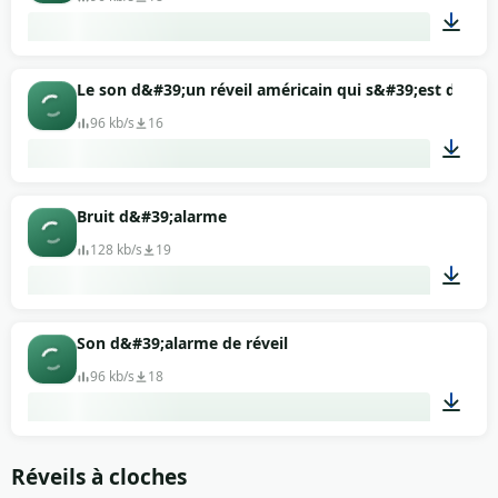
00:06
Le son d&#39;un réveil américain qui s&#39;est décle
96 kb/s
16
00:02
Bruit d&#39;alarme
128 kb/s
19
00:11
Son d&#39;alarme de réveil
96 kb/s
18
00:08
Réveils à cloches