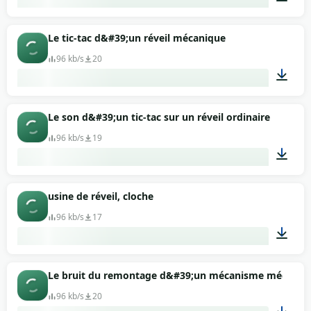
01:02
Le tic-tac d&#39;un réveil mécanique
96 kb/s
20
00:05
Le son d&#39;un tic-tac sur un réveil ordinaire
96 kb/s
19
00:07
usine de réveil, cloche
96 kb/s
17
00:42
Le bruit du remontage d&#39;un mécanisme mécanique
96 kb/s
20