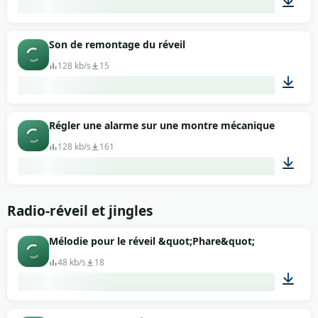
00:10
Son de remontage du réveil
128 kb/s
15
00:08
Régler une alarme sur une montre mécanique
128 kb/s
161
00:09
Radio-réveil et jingles
Mélodie pour le réveil &quot;Phare&quot;
48 kb/s
18
00:08