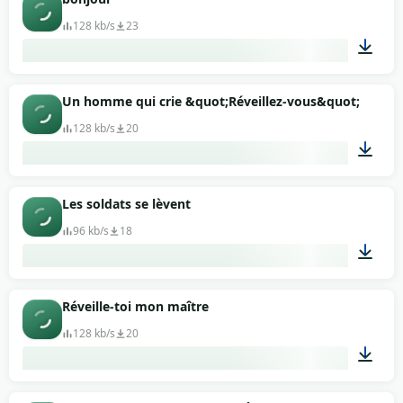
128 kb/s
23
00:18
Un homme qui crie &quot;Réveillez-vous&quot;
128 kb/s
20
00:04
Les soldats se lèvent
96 kb/s
18
00:10
Réveille-toi mon maître
128 kb/s
20