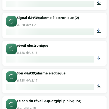
00:19
Signal d&#39;alarme électronique (2)
320 kb/s
20
00:18
réveil électronique
128 kb/s
16
00:12
Son d&#39;alarme électrique
128 kb/s
17
00:18
Le son du réveil &quot;pipi pipi&quot;
96 kb/s
18