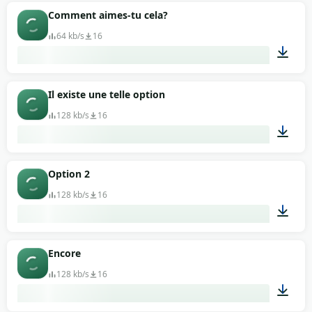
00:07
Comment aimes-tu cela?
64 kb/s
16
00:04
Il existe une telle option
128 kb/s
16
00:20
Option 2
128 kb/s
16
00:13
Encore
128 kb/s
16