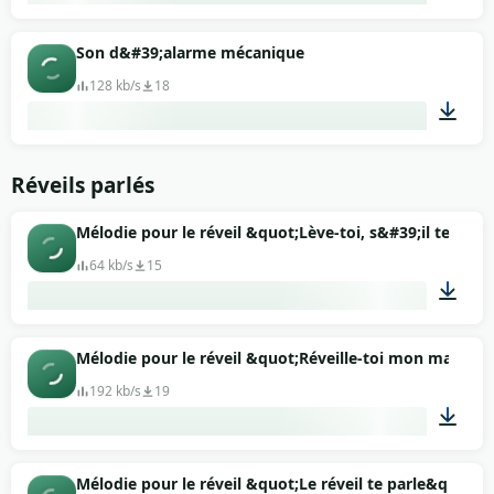
00:22
Son d&#39;alarme mécanique
128 kb/s
18
00:15
Réveils parlés
Mélodie pour le réveil &quot;Lève-toi, s&#39;il te plaî
64 kb/s
15
00:10
Mélodie pour le réveil &quot;Réveille-toi mon maître&
192 kb/s
19
00:22
Mélodie pour le réveil &quot;Le réveil te parle&quot;