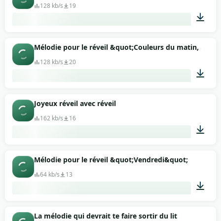
128 kb/s
19
00:14
Mélodie pour le réveil &quot;Couleurs du matin, coul
128 kb/s
20
00:15
Joyeux réveil avec réveil
162 kb/s
16
00:02
Mélodie pour le réveil &quot;Vendredi&quot;
64 kb/s
13
00:13
La mélodie qui devrait te faire sortir du lit