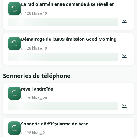
00:29
La radio arménienne demande à se réveiller
128 kb/s
19
00:12
Démarrage de l&#39;émission Good Morning
128 kb/s
19
00:18
Sonneries de téléphone
réveil androïde
128 kb/s
28
00:15
Sonnerie d&#39;alarme de base
128 kb/s
21