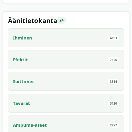
00:05
Äänitietokanta
24
Ihminen
4193
Efektit
7126
Soittimet
3514
Tavarat
3120
Ampuma-aseet
2277