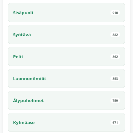
Sisäpuoli
910
Syötävä
882
Pelit
862
Luonnonilmiöt
853
Älypuhelimet
759
Kylmäase
671