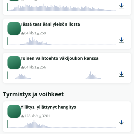
00:05
Tässä taas ääni yleisön ilosta
64 kb/s
259
00:04
Toinen vaihtoehto väkijoukon kanssa
64 kb/s
256
00:08
Tyrmistys ja voihkeet
Yllätys, yllättynyt hengitys
128 kb/s
3201