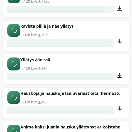
128 kb/s
1120
00:03
Ravista pilliä ja näe yllätys
320 kb/s
1060
00:29
Yllätys äänissä
129 kb/s
880
00:05
Hauskoja ja hauskoja lauluvariaatioita, hermostuneita y
320 kb/s
496
00:05
Anime kaksi juania hauska yllättynyt erikoistehosteid