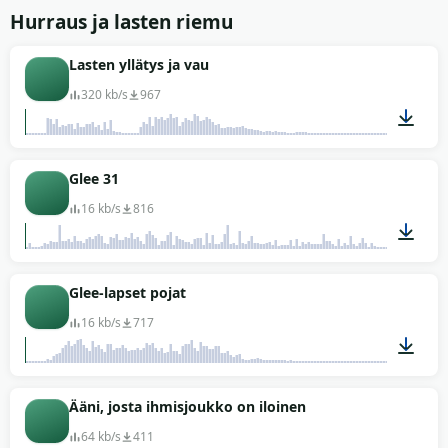
00:02
Hurraus ja lasten riemu
Lasten yllätys ja vau
320 kb/s
967
00:06
Glee 31
16 kb/s
816
00:07
Glee-lapset pojat
16 kb/s
717
00:04
Ääni, josta ihmisjoukko on iloinen
64 kb/s
411