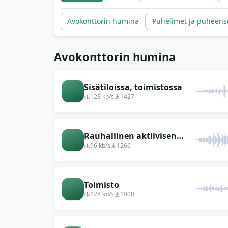
MP3-muodossa.
Avokonttorin humina
Puhelimet ja puheens
Avokonttorin humina
Sisätiloissa, toimistossa
128 kb/s
1427
Rauhallinen aktiivisen
toimistoelämän ääni
96 kb/s
1266
Toimisto
128 kb/s
1000