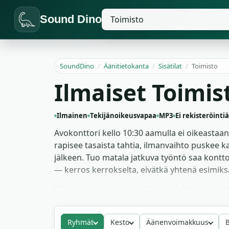
Sound Dino
SoundDino
/
Äänitietokanta
/
Sisätilat
/
Toimisto
Ilmaiset Toimi
Ilmainen
Tekijänoikeusvapaa
MP3
Ei rekisteröintiä
Avokonttori kello 10:30 aamulla ei oikeast
rapisee tasaista tahtia, ilmanvaihto puskee 
jälkeen. Tuo matala jatkuva työntö saa kontto
— kerros kerrokselta, eivätkä yhtenä esimiksat
Näppäimistöotot on jaettu kytkintyypin mukaan
puhtaat puhelinpirinät komediajaksoihin, pal
Zoom-puhelun ilman saumoja tai kuultavia si
Ryhmät
Kesto
Äänenvoimakkuus
B
hahmon repliikkiä ja yleisö lukee tämän hajam