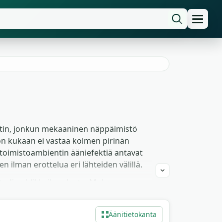
stin, jonkun mekaaninen näppäimistö
hon kukaan ei vastaa kolmen pirinän
 toimistoambientin ääniefektiä antavat
 ilman erottelua eri lähteiden välillä.
studion klikkaileva lauta. Mukana on
yt ambient-loopit, jotka kantavat koko
timen sykli kolme sekuntia ennen
Äänitietokanta
 tiedostot ovat ilmaiseksi ladattavissa