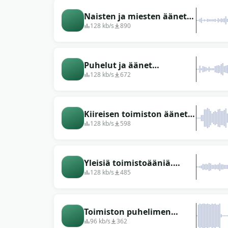
Naisten ja miesten äänet
toimistossa
128 kb/s
890
Puhelut ja äänet
toimistossa
128 kb/s
672
Kiireisen toimiston äänet:
kirjoituskoneet, puhelut,
128 kb/s
598
puhelut
Yleisiä toimistoääniä.
Puheääniä, tulostustyötä.
128 kb/s
485
Toimiston puhelimen
soittoääni
96 kb/s
362