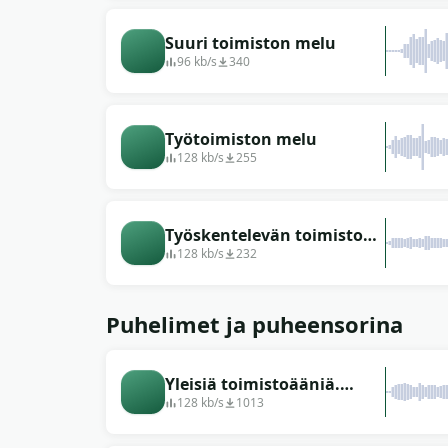
Suuri toimiston melu
96 kb/s
340
Työtoimiston melu
128 kb/s
255
Työskentelevän toimiston
ääni (rakennuksen sisällä)
128 kb/s
232
Puhelimet ja puheensorina
Yleisiä toimistoääniä.
Äänet, puhelut,
128 kb/s
1013
tietokoneella työskentely.