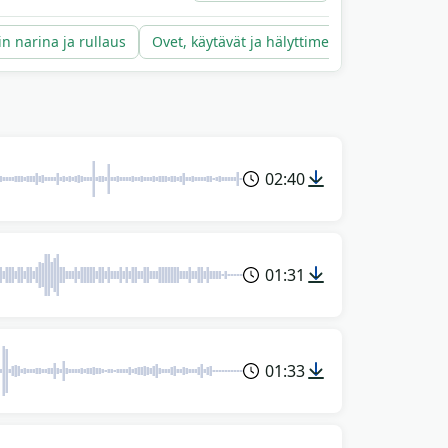
in narina ja rullaus
Ovet, käytävät ja hälyttimet
02:40
01:31
01:33