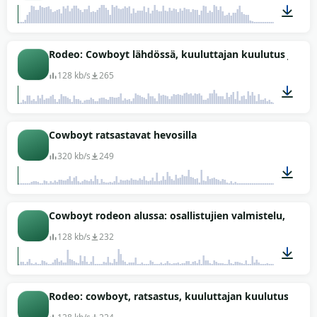
00:32
Rodeo: Cowboyt lähdössä, kuuluttajan kuulutus ja yle
128 kb/s
265
01:00
Cowboyt ratsastavat hevosilla
320 kb/s
249
00:53
Cowboyt rodeon alussa: osallistujien valmistelu, äänet
128 kb/s
232
01:28
Rodeo: cowboyt, ratsastus, kuuluttajan kuulutus