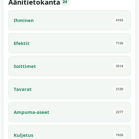
Äänitietokanta
24
Ihminen
4193
Efektit
7126
Soittimet
3514
Tavarat
3120
Ampuma-aseet
2277
Kuljetus
1926