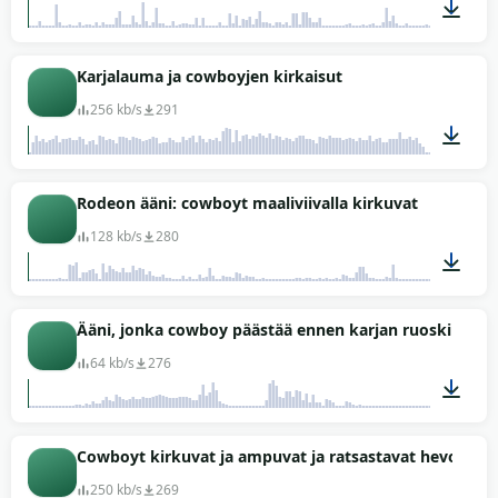
01:00
Karjalauma ja cowboyjen kirkaisut
256 kb/s
291
00:58
Rodeon ääni: cowboyt maaliviivalla kirkuvat
128 kb/s
280
00:29
Ääni, jonka cowboy päästää ennen karjan ruoskimista
64 kb/s
276
00:02
Cowboyt kirkuvat ja ampuvat ja ratsastavat hevosen s
250 kb/s
269