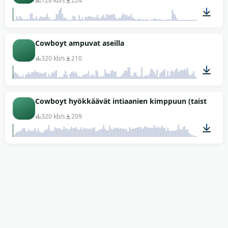
128 kb/s
224
00:33
Cowboyt ampuvat aseilla
320 kb/s
210
01:19
Cowboyt hyökkäävät intiaanien kimppuun (taistelu)
320 kb/s
209
00:42