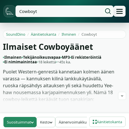
SoundDino
/
Äänitietokanta
/
Ihminen
/
Cowboyt
Ilmaiset Cowboyäänet
Ilmainen
Tekijänoikeusvapaa
MP3
Ei rekisteröintiä
Ei nimimainintaa
18 leikettä
~45s ka.
Puolet Western-genrestä kannetaan kolmen äänen
varassa — kannuksen kilinä lankkukäytävällä,
ruoska räpsähdys aitauksen yli sekä huudettu Yee-
haw nousemassa karjapaimennuksen yli. Nämä 18
cowboy-leikettä keräävät tuon sanakirjan:
täysiääniset Wild West -huudot eri
sävelkorkeuksilla, terävämmät ruoska-
räpsähdykset taltioituna tarpeeksi läheltä
Äänitietokanta
Suosituimmat
Kesto
Äänenvoimakkuus
Bittinopeus
pitääkseen napsahduksen yksityiskohdan,