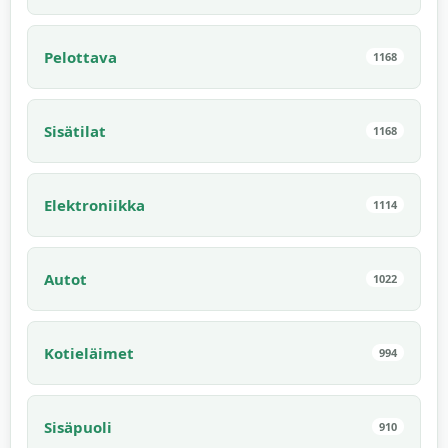
Pelottava
1168
Sisätilat
1168
Elektroniikka
1114
Autot
1022
Kotieläimet
994
Sisäpuoli
910