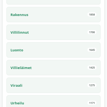
Rakennus
1858
Villilinnut
1700
Luonto
1645
Villieläimet
1425
Viraali
1275
Urheilu
1171