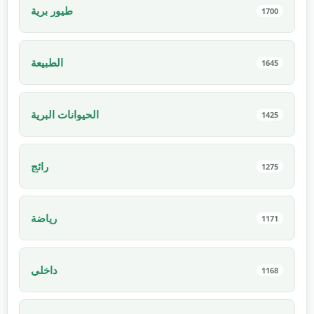
طيور برية
1700
الطبيعة
1645
الحيوانات البرية
1425
رائج
1275
رياضة
1171
داخلي
1168