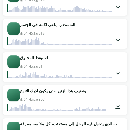
64 kb/s
318
00:02
المستذئب يتلقى لكمة في الجسم
64 kb/s
318
00:03
استيقظ المخلوق
64 kb/s
314
00:02
ونضيف هذا الزئير حتى يكون لديك التنوع
64 kb/s
307
00:04
الصوت الذي يتحول فيه الرجل إلى مستذئب، كل ملابسه ممزقة