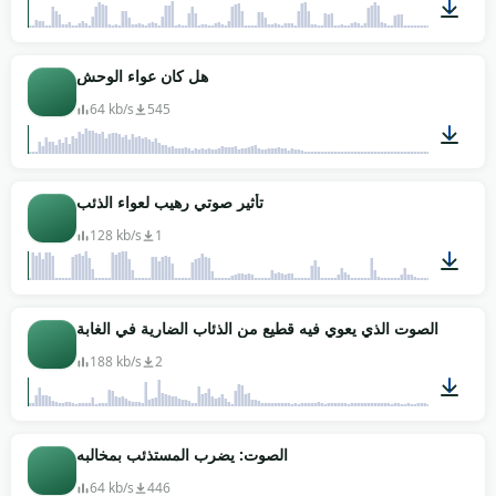
01:01
هل كان عواء الوحش
64 kb/s
545
00:04
تأثير صوتي رهيب لعواء الذئب
128 kb/s
1
00:51
الصوت الذي يعوي فيه قطيع من الذئاب الضارية في الغابة
188 kb/s
2
01:06
الصوت: يضرب المستذئب بمخالبه
64 kb/s
446