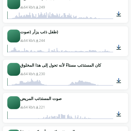
64 kb/s
249
00:02
طفل ذئب يزأر (صوت)
64 kb/s
244
00:07
كان المستذئب مستاءً لأنه تحول إلى هذا المخلوق
64 kb/s
230
00:03
صوت المستذئب المريض
64 kb/s
221
00:01