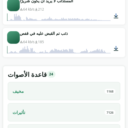
المستذئب لا يريد أن يكون شريرًا
64 kb/s
212
00:04
ذئب تم القبض عليه في قفص
64 kb/s
185
00:04
قاعدة الأصوات
24
مخيف
1168
تأثيرات
7126