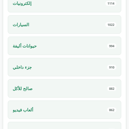
إلكترونيات
1114
السيارات
1022
حيوانات أليفة
994
جزء داخلي
910
صالح للأكل
882
ألعاب فيديو
862