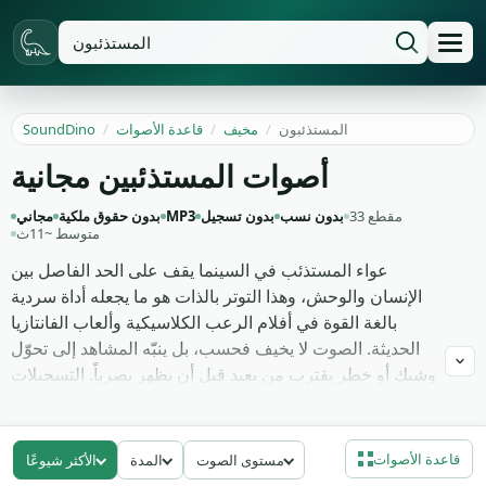
المستذئبون
/
مخيف
/
قاعدة الأصوات
/
SoundDino
أصوات المستذئبين مجانية
33 مقطع
بدون نسب
بدون تسجيل
MP3
بدون حقوق ملكية
مجاني
متوسط ~11ث
عواء المستذئب في السينما يقف على الحد الفاصل بين
الإنسان والوحش، وهذا التوتر بالذات هو ما يجعله أداة سردية
بالغة القوة في أفلام الرعب الكلاسيكية وألعاب الفانتازيا
الحديثة. الصوت لا يخيف فحسب، بل ينبّه المشاهد إلى تحوّل
وشيك أو خطر يقترب من بعيد قبل أن يظهر بصرياً. التسجيلات
هنا تجمع بين العواء الطويل المستلهم من الذئب الحقيقي،
والزمجرة المعدّلة بترددات منخفضة لمنحها كتلة جسدية،
وأصوات التحول الانتقالية بين الصرخة البشرية والنخير
قاعدة الأصوات
مستوى الصوت
المدة
الأكثر شيوعًا
الحيواني الخالص.