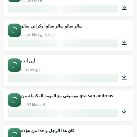
128 kb/s
1
00:05
سالو سالو سالو سالو أوكراني سالو
165 kb/s
153085
00:13
أين أنت
0 kb/s
2
00:10
موسيقى مع المهمة المكتملة من gta san andreas
193 kb/s
6
00:07
كان هذا الرجل واحدا من هؤلاء