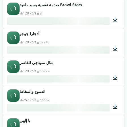
صدمة نفسية بسبب لعبة Brawl Stars
00:05
128 kb/s
2
أدجارا جوجو
00:13
129 kb/s
57248
مثال نموذجي للقاصر
00:02
129 kb/s
56922
الدموع والمخاط
00:03
257 kb/s
56682
يا إلهي
00:12