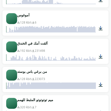
00:01
أموغوس
128 kb/s
6
00:07
ألقت أمك في الخندق
192 kb/s
231498
00:10
من برغي باس بوستد
128 kb/s
223073
00:11
ميم توتوتوتو المثبط للهمم
320 kb/s
7