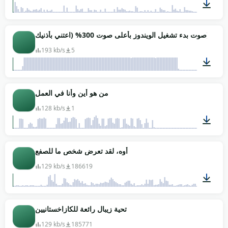
00:04
صوت بدء تشغيل الويندوز بأعلى صوت 300% (اعتني بأذنيك)
193 kb/s
5
00:05
من هو أين وأنا في العمل
128 kb/s
1
00:05
أوه، لقد تعرض شخص ما للصفع
129 kb/s
186619
00:03
تحية زيبال رائعة للكازاخستانيين
129 kb/s
185771