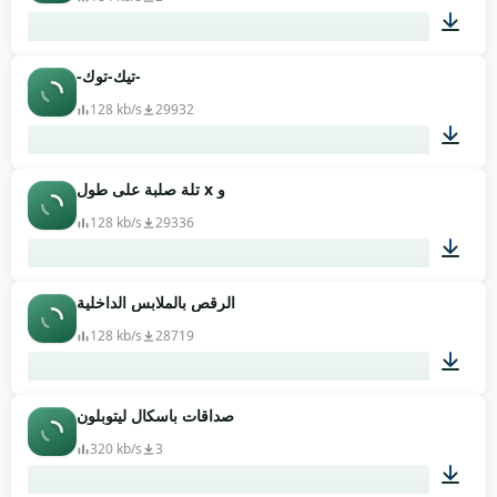
-تيك-توك-
00:05
128 kb/s
29932
تلة صلبة على طول x و
00:04
128 kb/s
29336
الرقص بالملابس الداخلية
00:20
128 kb/s
28719
صداقات باسكال ليتوبلون
00:10
320 kb/s
3