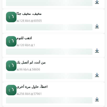
مخيف، مخيف جدًا
00:07
128 kb/s
60505
اذهب للنوم
00:06
120 kb/s
1
من أنت، لم أتصل بك
00:05
96 kb/s
58606
خطأ، حاول مرة أخرى!
00:03
256 kb/s
57961