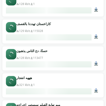
128 kb/s
1
00:08
كازاخستان تهددنا بالقصف
129 kb/s
115028
00:02
حسنًا، دع الناس يذهبون
128 kb/s
113477
00:06
هههه انفجار
321 kb/s
1
00:11
ميم نهاية الفيلم سيستمر إخراجه