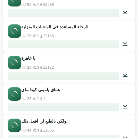
192 kb/s
32288
الرجاء المساعدة في الواجبات المنزلية
10:02
128 kb/s
32166
يا عاهرة
00:15
129 kb/s
32132
هنتاي ياميتي كوداساي
00:02
128 kb/s
1
ولكن بالطبع لن أفعل ذلك.
00:15
144 kb/s
32035