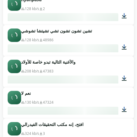
00:20
128 kb/s
2
تشين تشون تشون تشي تشيتشا تشوشي
00:17
128 kb/s
48986
والأغنية التالية تبدو خاصة للأولاد
00:20
208 kb/s
47383
نعم لا
00:20
130 kb/s
47324
افتح، إنه مكتب التحقيقات الفيدرالي
00:03
324 kb/s
3