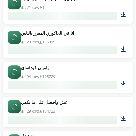
221 kb/s
1
00:11
أنا في الجاكوزي المعزز بالباس
128 kb/s
106015
00:20
ياميتي كوداساي
194 kb/s
105729
00:02
عش واحصل على ما يكفي
129 kb/s
104723
00:02