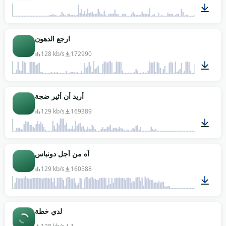
00:01
ارجع الدهون
128 kb/s
172990
00:07
أريد أن أثير ضجة
129 kb/s
169389
00:02
آه من أجل دونباس
129 kb/s
160588
00:03
لدي خطة