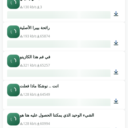
00:07
130 kb/s
3
رائحة بيبرا الأصلية
00:02
193 kb/s
65874
في فم هذا الكازينو
00:07
321 kb/s
65257
انت .. نوشكا ماذا فعلت
00:05
128 kb/s
64549
الشيء الوحيد الذي يمكننا الحصول عليه هنا هو
00:07
128 kb/s
60994