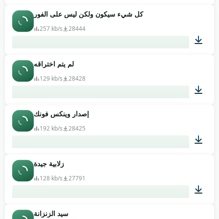
كل شيء سيكون ولكن ليس على الفور
00:33
257 kb/s
28444
لم يتم اختراقه
00:11
129 kb/s
28428
إصدار وينكس فونك
00:02
192 kb/s
28425
زلابية جيدة
00:12
128 kb/s
27791
سيد الزنزانة
00:20