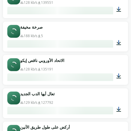
128 kb/s
139551
00:14
صرخة مخيفة
188 kb/s
5
00:11
الاتحاد الأوروبي ناقص إيكو
128 kb/s
135191
00:04
تعال أيها الدب الجديد
129 kb/s
127792
00:02
أركض على طول طريق الأنين