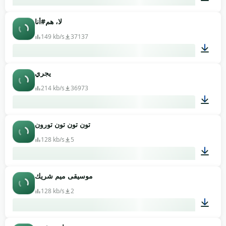
لا، هم#أنا
00:07
149 kb/s
37137
يجري
00:01
214 kb/s
36973
تون تون تون تورون
00:08
128 kb/s
5
موسيقى ميم شريك
00:09
128 kb/s
2