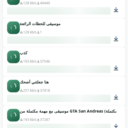
128 kb/s
40440
موسيقى للحظات الرائعة
00:15
128 kb/s
1
كذب
00:15
193 kb/s
37546
هنا جعلتني أضحك
00:06
257 kb/s
37418
00:09
193 kb/s
37287