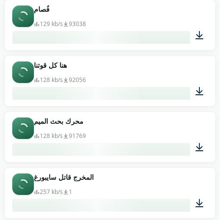
00:09
فُصام
129 kb/s
93038
00:02
هنا كل قوتنا
128 kb/s
92056
00:06
محرك بحث الميم
128 kb/s
91769
00:15
المخرج قاتل سايبورغ
257 kb/s
1