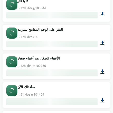
لا يا فأر
128 kb/s
103644
00:03
النقر على لوحة المفاتيح بسرعة
128 kb/s
3
00:20
الأغبياء الصغار هم أغبياء صغار
128 kb/s
102766
00:05
سأقتلك الآن
51 kb/s
101409