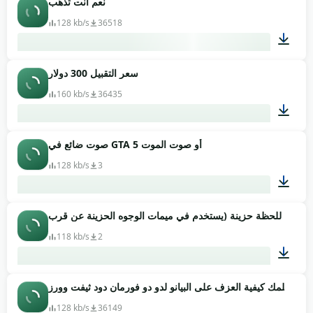
نعم انت تذهب
00:15
128 kb/s
36518
سعر التقبيل 300 دولار
00:05
160 kb/s
36435
صوت ضائع في GTA 5 أو صوت الموت
00:03
128 kb/s
3
00:08
118 kb/s
2
م سأعلمك كيفية العزف على البيانو لدو دو فورمان دود ثيفت وورز
00:05
128 kb/s
36149