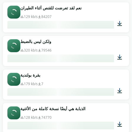
00:10
نعم لقد تعرضت للقنص أثناء الطيران
129 kb/s
84207
00:03
ولكن ليس بالضبط
320 kb/s
79546
00:06
بقرة بولندية
179 kb/s
7
00:18
الذبابة هي أيضًا نسخة كاملة من الأغنية
128 kb/s
74770