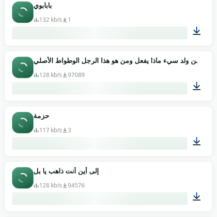
00:03
بابابوي
132 kb/s
1
00:01
 يا له من ولد سيء ماذا يفعل ومن هو هذا الرجل الوطواط الأصلي
128 kb/s
97089
00:11
حزمة
117 kb/s
3
00:01
إلى أين أنت ذاهب يا بل
128 kb/s
94576