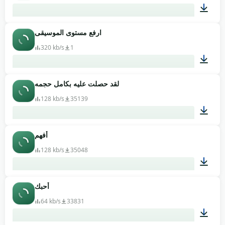
ارفع مستوى الموسيقى
00:12
320 kb/s
1
لقد حصلت عليه بكامل حجمه
00:33
128 kb/s
35139
أفهم
00:13
128 kb/s
35048
أحبك
00:04
64 kb/s
33831