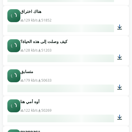
هناك اختراق
00:01
129 kb/s
51852
كيف وصلت إلى هذه الحياة؟
00:01
128 kb/s
51203
متسابق
00:10
179 kb/s
50633
أوه أمي هنا
00:25
122 kb/s
50269
nyanpasu