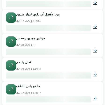
من الأفضل أن يكون لديك صديق
00:02
257 kb/s
45916
جينادي جورين يعطس
00:07
128 kb/s
5
تعال يا لحم
00:14
129 kb/s
44998
ما هو باس اللطف
00:03
222 kb/s
43837