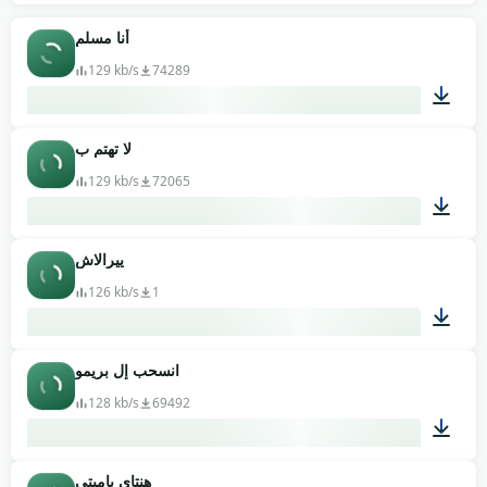
00:20
أنا مسلم
129 kb/s
74289
لا تهتم ب
00:02
129 kb/s
72065
ييرالاش
00:02
126 kb/s
1
انسحب إل بريمو
00:03
128 kb/s
69492
هنتاي ياميتي