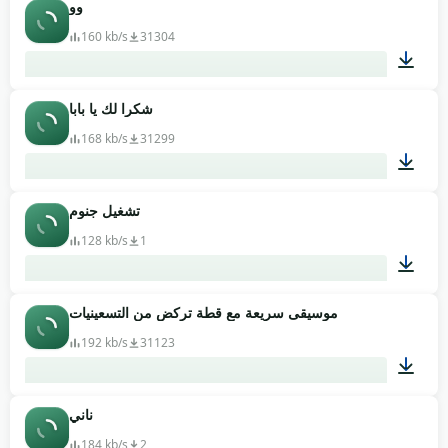
وو
00:02
160 kb/s
31304
شكرا لك يا بابا
00:01
168 kb/s
31299
تشغيل جنوم
00:02
128 kb/s
1
موسيقى سريعة مع قطة تركض من التسعينيات
00:13
192 kb/s
31123
ناني
00:12
184 kb/s
2