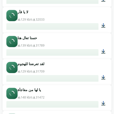
لا يا فأر
00:04
129 kb/s
32033
حسنا تعال هنا
00:02
139 kb/s
31789
لقد تعرضنا للهجوم
00:26
129 kb/s
31709
يا لها من مفاجأة
00:01
148 kb/s
31472