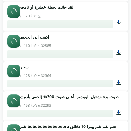
لقد حانت لحظة خطيرة أو نامت
00:02
129 kb/s
1
اذهب إلى الجحيم
00:03
160 kb/s
32585
سحر
00:01
128 kb/s
32564
صوت بدء تشغيل الويندوز بأعلى صوت 300% (اعتني بأذنيك)
00:14
193 kb/s
32293
شم bebebebebebebebra شم شم شم بيبرا 10 دقائق
00:05