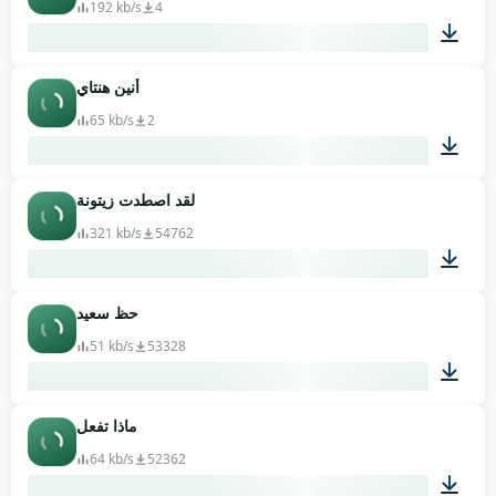
192 kb/s
4
أنين هنتاي
00:04
65 kb/s
2
لقد اصطدت زيتونة
00:01
321 kb/s
54762
حظ سعيد
00:07
51 kb/s
53328
ماذا تفعل
00:02
64 kb/s
52362