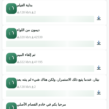
بداية الفيلم
00:25
128 kb/s
2
ديمون من اللواء
00:19
320 kb/s
42539
تم إلغاء الميم
00:20
322 kb/s
41195
00:05
128 kb/s
2
مرحبا بكم في خادم الفصام الأصلي
00:08