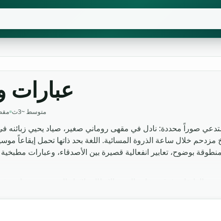
عبارات و
متوسط ~3ث
17 مق
ستدعي صوراً محددة: نادل في مقهى روماني صغير، صياد يحيي زبائنه 
زدحم خلال ساعة الذروة المسائية. اللغة بحد ذاتها تحمل إيقاعاً موسيقي
 منطوقة بوضوح، تعابير انفعالية قصيرة بين الأصدقاء، وعبارات مطبخية
هذه الطبقات فوق مشاهد المدن الإيطالية لإثراء الجو، ومصمم لعبة 
ثانوية. النطق نظيف وبدون ضجيج خلفي،