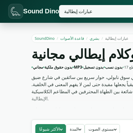
Sound Dino
عبارات إيطالية
/
بشري
/
قاعدة الأصوات
/
SoundDino
كلام إيطالي مجانية
طع
بدون نسب
بدون تسجيل
MP3
بدون حقوق ملكية
مجاني
في سوق نابولي، حوار سريع بين سائقين في شارع ضيق
اً يجعلها مفيدة حتى لمن لا يفهم المعنى في الخلفية.
 شائعة بين الطهاة المحترفين في المطاعم الكلاسيكية
الإيطالية.
فيديو ذات خلفية متوسطية يضعها في حوارات شخصيات
 ما يسمح لك بمعالجته بحرية بـ EQ أو إعادة توقيت في DAW. نزّل 17 ملف صوتي بصيغة MP3 بشكل مجاني وبدون إسناد لأي
مشروع تجاري أو تعليمي بدون قيود لاحقة.
مستوى الصوت
المدة
الأكثر شيوعًا