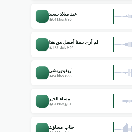
عيد ميلاد سعيد
64 kb/s
96
لم أرى شيئا أفضل من هذا
128 kb/s
92
أريفيديرتشي
64 kb/s
83
مساء الخير
64 kb/s
81
طاب مساؤك