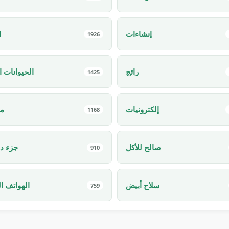
إنشاءات
ا
1926
رائج
الحيوانات ا
1425
إلكترونيات
م
1168
صالح للأكل
جزء د
910
سلاح أبيض
الهواتف ال
759