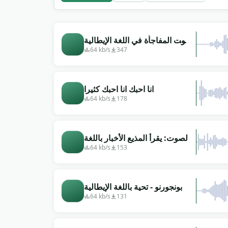
صوت المفاجأة في اللغة الإيطالية
&quot;ماما ميا&quot; (ماما،
64 kb/s
347
ميا!)
انا احبك انا احبك كثيرا
64 kb/s
178
الصوت: يقرأ المذيع الأخبار باللغة
الإيطالية
64 kb/s
153
بونجورنو - تحية باللغة الإيطالية
64 kb/s
131