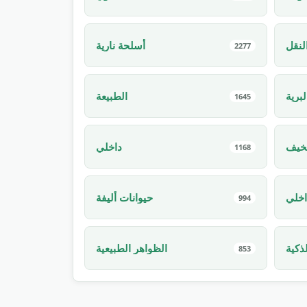
لنقل
أسلحة نارية
2277
لبرية
الطبيعة
1645
خيف
داخلي
1168
اخلي
حيوانات أليفة
994
ذكية
الظواهر الطبيعية
853