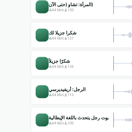
المرأة: تشاو (حتى الآن)
64 kb/s
130
شكرا جزيلا لك
64 kb/s
127
شكرًا جزيلاً
64 kb/s
126
الرجل: أريفيديرسي
64 kb/s
113
صوت رجل يتحدث باللغة الإيطالية
&quot;التحية&quot;
64 kb/s
100