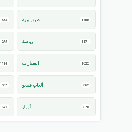
طيور برية
1858
1700
رياضة
1275
1171
السيارات
1114
1022
ألعاب فيديو
882
862
أزرار
671
670