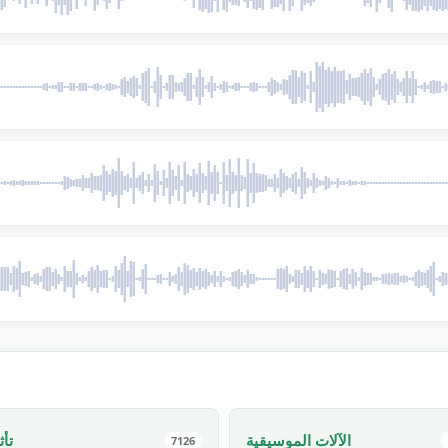
الآلات الموسيقية
تأث
7126